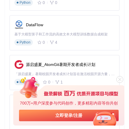
线上休闲模式：激活"被动模式强化"+"玩家友好交互"+"低风
0
0
Python
险娱乐功能"
任务攻坚模式：组合"目标标记"+"辅助瞄准"+"资源补给"功
能模块
智能资源管理系统
DataFlow
YimMenu内置的资源优化引擎可根据系统配置自动调整运行参
基于大模型算子和工作流的高效文本大模型训练数据合成框架
数：
0
4
Python
内存智能分配：动态调整各功能模块的内存占用
CPU负载控制：限制后台进程CPU使用率不超过30%
网络带宽管理：优先保障游戏数据传输带宽
源启盛夏_AtomGit暑期开发者成长计划
自动清理机制：定期释放不再使用的内存资源
「源启盛夏」暑期校园开发者成长计划旨在激活校园开源力量，通过积分激励、认证扶持、资源倾斜等形式，引导高校组织和开发者完成「入驻 — 建项目 — 做贡献 — 获认证 — 得资源」的完整闭环。无论你是想带领社团入驻平台的组织者，还是希望用代码贡献证明自己的开发者，都能在这里找到属于你的成长路径。
实战应用：场景化功能解决方案
0
1
Markdown
单人剧情模式优化方案
沉浸式体验增强
：
700万+用户深度参与代码创作，更多精彩内容等你共创
py-xiaozhi
启用"剧情辅助"模块，自动标记任务关键目标
基于Python的Xiaozhi AI，适用于想要完整Xiaozhi体验而无需拥有专用硬件的用户。
配置"环境增强"选项，提升画面细节与特效表现
立即登录/注册
激活"资源管理"功能，确保任务道具充足
0
1
Python
设置"难度自适应"，根据玩家表现动态调整挑战程度