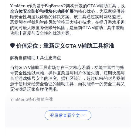
YimMenu作为基于BigBaseV2架构开发的GTA V辅助工具，以
全方位安全防护
和
模块化功能扩展
为核心优势，为玩家提供兼
顾安全性与游戏体验的解决方案。该工具通过实时网络监控、
恶意脚本拦截和智能风险管控三大核心技术，在提升游戏乐趣
的同时最大限度降低账号风险，是当前GTA V辅助工具中兼顾
功能丰富度与安全性的优选方案。
🛡️ 价值定位：重新定义GTA V辅助工具标准
解析当前辅助工具生态痛点
当前GTA V辅助工具市场存在三大核心矛盾：功能丰富性与账
号安全性难以兼顾、操作复杂度与用户体验失衡、短期快感与
长期游戏账号安全的冲突。据社区统计，超过68%的封号案例
源于使用未经安全验证的辅助工具，而功能单一的安全工具又
无法满足玩家多样化需求。
YimMenu核心价值主张
YimMenu通过
分层防护架构
和
模块化功能设计
解决上述矛盾，
其核心价值体现在：
登录后查看全文
主动防御体系
：基于行为分析的实时威胁检测，较传统特征
码防护提升73%的恶意攻击拦截率