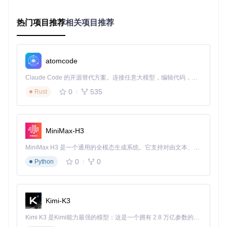
启动程序后自动加载核心防护模块
在设置界面配置防护等级（推荐新手使用"均衡模式"）
热门项目推荐
相关项目推荐
开启实时监控日志记录异常行为
定期通过内置更新工具刷新防护规则库
核心防护功能
：
atomcode
网络数据包过滤：拦截伪装成正常数据的恶意 payload
Claude Code 的开源替代方案。连接任意大模型，编辑代码，运行命令，自动验证 — 全自动执行。用 Rust 构建，极致性能。 ｜ An open-source alternative to Claude Code. Connect any LLM, edit code, run commands, and verify changes — autonomously. Built in Rust for speed. Get Started
脚本环境隔离：将未知脚本运行在沙盒环境中
内存篡改检测：实时监控游戏内存区域异常修改
0
535
Rust
异常行为分析：基于AI模型识别潜在的风险操作模式
定制游戏增强体验
个性化功能配置
：
MiniMax-H3
角色强化：根据游戏模式智能调整属性增强程度
MiniMax H3 是一个通用的全模态生成系统。它支持对由文本、图像、视频和音频组成的多模态上下文进行统一理解，并能生成分辨率高达 2K、时长可达 15 秒的带原生立体声音频的视频。得益于面向任务泛化的系统设计，H3 在预训练阶段就已具备广泛的多模态上下文理解与生成能力，能够出色地执行复杂的多模态指令。
载具系统：预设多种载具生成方案，支持一键召唤
0
0
Python
环境交互：可定制化天气、时间及NPC行为模式
快捷操作：通过自定义热键组合实现复杂功能一键激活
推荐功能组合
：
Kimi-K3
单人探索模式：启用"环境增强"+"资源获取"+"无限耐久"组
Kimi K3 是Kimi能力最强的模型：这是一个拥有 2.8 万亿参数的混合专家（MoE）模型，具备原生视觉理解能力，并支持 100 万 token 的上下文窗口。
合