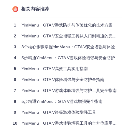
动态功能管理
：可根据战局环境自动调整功能启用状态，降
低违规风险
相关内容推荐
社区驱动更新
：平均每48小时更新一次防护规则，快速响应
新出现的威胁
与同类工具的差异化优势
1
YimMenu：GTA V游戏防护与体验优化的技术方案
传统辅助工
单一功能工
评估维度
YimMenu
2
YimMenu：GTA V安全增强工具从入门到精通的完整实践指南
具
具
安全防护能
3
3个核心步骤掌握YimMenu：GTA V安全增强与体验优化指南
★★★★★
★★☆☆☆
★★★☆☆
力
4
5步精通YimMenu：GTA V游戏体验增强与安全防护指南
功能丰富度
★★★★☆
★★★★★
★☆☆☆☆
操作便捷性
★★★★☆
★★☆☆☆
★★★★☆
5
YimMenu：GTA V高效工具实用指南
更新频率
每48小时
每月1-2次
不定期
6
YimMenu：GTA V体验增强与安全防护全指南
活跃开发团
社区支持
零散维护
单一开发者
队
7
YimMenu：GTA V游戏体验增强与防护工具完全指南
8
5步精通YimMenu：GTA V游戏增强完全指南
🚀 功能矩阵：构建个性化游戏增强系统
9
YimMenu：GTA V终极游戏体验增强工具
部署安全防护网络
10
YimMenu：GTA V游戏体验增强工具的全方位应用指南
启用多层防御机制
：