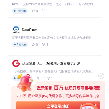
Kimi K3 是Kimi能力最强的模型：这是一个拥有 2.8 万亿参数的混合专家（MoE）模型，具备原生视觉理解能力，并支持 100 万 token 的上下文窗口。
执行以下命令启动图形化操作界面：
0
0
Python
注意事项
：首次启动会自动下载基础模型文件，需保持网
DataFlow
络通畅。默认访问地址为http://localhost:7860
基于大模型算子和工作流的高效文本大模型训练数据合成框架
基础配置文件说明
0
5
Python
项目核心配置文件位于
configs/
目录，包含：
32k_v2.json
：32kHz采样率语音处理配置
源启盛夏_AtomGit暑期开发者成长计划
48k_v2.json
：48kHz高音质模型配置
inference-presets.json
：预设转换参数模板
「源启盛夏」暑期校园开发者成长计划旨在激活校园开源力量，通过积分激励、认证扶持、资源倾斜等形式，引导高校组织和开发者完成「入驻 — 建项目 — 做贡献 — 获认证 — 得资源」的完整闭环。无论你是想带领社团入驻平台的组织者，还是希望用代码贡献证明自己的开发者，都能在这里找到属于你的成长路径。
三、场景化应用指南：从基础转换到专业生产 🎙️
0
1
Markdown
单人语音风格转换
操作流程
：
700万+用户深度参与代码创作，更多精彩内容等你共创
py-xiaozhi
准备5-10分钟目标人物语音样本（WAV格式，16bit/44.1k
基于Python的Xiaozhi AI，适用于想要完整Xiaozhi体验而无需拥有专用硬件的用户。
立即登录/注册