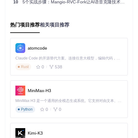
10
5个实战步骤：Mangio-RVC-Fork让AI语音克隆技术落地应用
二、构建语音转换环境：从源码到界面的完整部
署 🔧
热门项目推荐
相关项目推荐
获取项目源码
通过Git工具克隆项目仓库到本地环境：
atomcode
git 
clone
cd
Claude Code 的开源替代方案。连接任意大模型，编辑代码，运行命令，自动验证 — 全自动执行。用 Rust 构建，极致性能。 ｜ An open-source alternative to Claude Code. Connect any LLM, edit code, run commands, and verify changes — autonomously. Built in Rust for speed. Get Started
0
538
Rust
注意事项
：确保本地已安装Git和Python 3.8+环境，推荐使
用conda创建独立虚拟环境避免依赖冲突。
安装依赖包
MiniMax-H3
根据系统环境选择对应安装脚本：
MiniMax H3 是一个通用的全模态生成系统。它支持对由文本、图像、视频和音频组成的多模态上下文进行统一理解，并能生成分辨率高达 2K、时长可达 15 秒的带原生立体声音频的视频。得益于面向任务泛化的系统设计，H3 在预训练阶段就已具备广泛的多模态上下文理解与生成能力，能够出色地执行复杂的多模态指令。
Linux/macOS用户：
0
0
Python
Windows用户： 直接运行
go-web.bat
批处理文件自动配置
环境
Kimi-K3
启动Web操作界面