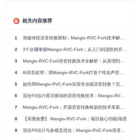
语音特征提取
：
lib/infer_pack/modules/F0Predictor/
实现多
算法F0提取
相关内容推荐
模型推理引擎
：
lib/infer_pack/models.py
提供高效语音合成
能力
音频处理工具
：
infer_uvr5.py
实现人声与伴奏分离
1
突破传统语音转换限制：Mangio-RVC-Fork技术解析与实战指南
训练管理系统
：
train/
目录提供完整模型训练流程
技术参数对比表
2
3个步骤掌握Mangio-RVC-Fork：从入门到进阶的开源语音转换工具应用指南
功能
传统语音
Mangio-RVC-For
优势说明
特性
k
转换工具
3
Mangio-RVC-Fork语音转换技术全解析：从原理到实践的创新路径
F0提
混合多模型（CRE
适应不同音域
4
AI语音处理：用Mangio-RVC-Fork打造个性化声音引擎
取算
单一算法
PE+HYBRID）
和噪音环境
法
5
如何用Mangio-RVC-Fork实现专业级语音转换？完整指南
转换
支持实时交互
<200ms
>500ms
延迟
场景
6
混合F0估计算法驱动的语音转换技术：Mangio-RVC-Fork从原理到实践
模型
降低硬件配置
轻量化设计
普遍较大
7
Mangio-RVC-Fork：开源语音转换框架的技术革新与实践指南
体积
要求
训练
8
【亲测免费】 Mangio-RVC-Fork：项目核心功能/场景
需大量数
数据
支持小样本训练
个人用户友好
据
量
9
混合F0估计与多模态优化：Mangio-RVC-Fork语音转换框架技术解析