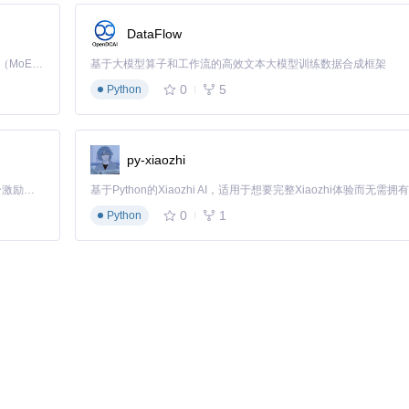
DataFlow
Kimi K3 是Kimi能力最强的模型：这是一个拥有 2.8 万亿参数的混合专家（MoE）模型，具备原生视觉理解能力，并支持 100 万 token 的上下文窗口。
基于大模型算子和工作流的高效文本大模型训练数据合成框架
技术。它通过共享解码组件、动态分配系统资源，显著降低了多视频播放时的C
整电力供应，避免浪费。
0
5
Python
解码模式（软件/硬件），以及调整视频质量。这些选项让你能够根据电脑
py-xiaozhi
一电脑。通过本地网络连接，你可以将视频流发送到其他设备，实现更大规模的
「源启盛夏」暑期校园开发者成长计划旨在激活校园开源力量，通过积分激励、认证扶持、资源倾斜等形式，引导高校组织和开发者完成「入驻 — 建项目 — 做贡献 — 获认证 — 得资源」的完整闭环。无论你是想带领社团入驻平台的组织者，还是希望用代码贡献证明自己的开发者，都能在这里找到属于你的成长路径。
实现。
0
1
Python
，你就能从新手快速成长为多视频处理专家。我们采用"基础模式→进阶技巧→