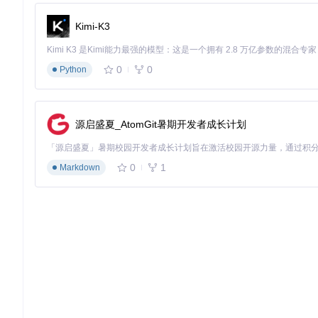
独立控制的混合模式，满足复杂场景需求。
Kimi-K3
💡 资源优化引擎：让你的电脑发挥最大潜能
针对硬件资源占用问题，GridPlayer采用了先进的资源管理
用。这就像一个智能电源分配系统，根据每个设备的需求动态调
0
0
Python
在设置界面中，你可以精确控制每个进程处理的视频数量、选择
衡点，即使是低配置设备也能流畅播放多个视频。
源启盛夏_AtomGit暑期开发者成长计划
🔄 跨设备同步：打破单一屏幕限制
GridPlayer的跨设备同步功能让多视频处理不再局限于单
是会议室的多屏幕展示，还是家庭娱乐的多房间同步，都能轻松
0
1
Markdown
实践：三步解锁多视频协同播放技能
掌握GridPlayer不需要复杂的学习过程，通过以下三个步骤
教学法，确保每个人都能找到适合自己的学习路径。
基础模式：快速上手多视频播放
第一步：安装与初始化
git 
clone