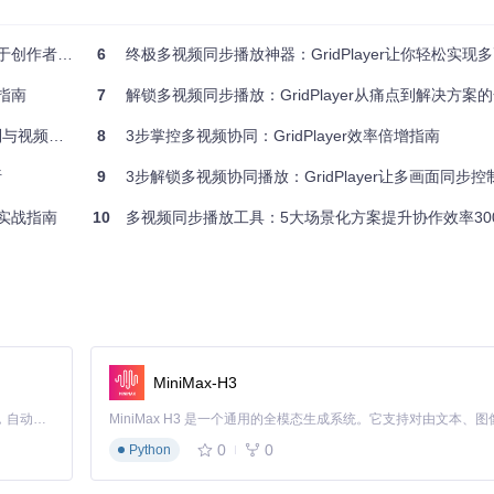
与监控人员）
6
终极多视频同步播放神器：GridPlayer让你轻松实现多画面
列创新技术来解决上述痛点。它不仅仅是一个简单的播放器，更是一个多视频内
增指南
7
解锁多视频同步播放：GridPlayer从痛点到解决方案
局解决方案
8
3步掌控多视频协同：GridPlayer效率倍增指南
简单的网格划分，它采用动态空间分配算法，能够根据视频数量和分辨率自动优
析
9
3步解锁多视频协同播放：GridPlayer让多画面同步
适的位置，确保道路畅通无阻。
与实战指南
10
多视频同步播放工具：5大场景化方案提升协作效率30
提下，最大化利用可用屏幕空间。无论是2个还是16个视频，都能找到
界面控制所有视频的播放状态。这包括全局播放/暂停、同步 seek、统一音
MiniMax-H3
准配合。
Claude Code 的开源替代方案。连接任意大模型，编辑代码，运行命令，自动验证 — 全自动执行。用 Rust 构建，极致性能。 ｜ An open-source alternative to Claude Code. Connect any LLM, edit code, run commands, and verify changes — autonomously. Built in Rust for speed. Get Started
0
0
Python
所有视频保持完全同步，解决了手动调整的繁琐。你还可以创建控制组，实现部