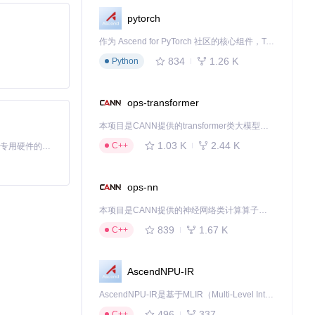
pytorch
作为 Ascend for PyTorch 社区的核心组件，TorchNPU 是昇腾专为 PyTorch 打造的深度学习适配插件，使 PyTorch 框架能够直接调用昇腾 NPU，为开发者提供昇腾 AI 处理器的超强算力。
PU和内存占
834
1.26 K
Python
配置找到最佳平
ops-transformer
本项目是CANN提供的transformer类大模型算子库，实现网络在NPU上加速计算。
1.03 K
2.44 K
视频矩阵。无论
C++
基于Python的Xiaozhi AI，适用于想要完整Xiaozhi体验而无需拥有专用硬件的用户。
ops-nn
本项目是CANN提供的神经网络类计算算子库，实现网络在NPU上加速计算。
专家方案"的三级
839
1.67 K
C++
AscendNPU-IR
AscendNPU-IR是基于MLIR（Multi-Level Intermediate Representation）构建的，面向昇腾亲和算子编译时使用的中间表示，提供昇腾完备表达能力，通过编译优化提升昇腾AI处理器计算效率，支持通过生态框架使能昇腾AI处理器与深度调优
496
337
C++