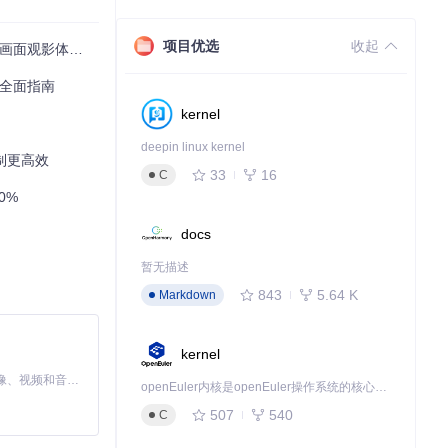
项目优选
收起
观影体验 🎬
容的协同管理中
的全面指南
kernel
化布局。想象一
deepin linux kernel
控制更高效
33
16
C
0%
docs
最佳的排列方
暂无描述
843
5.64 K
Markdown
量调节等功能，就
kernel
MiniMax H3 是一个通用的全模态生成系统。它支持对由文本、图像、视频和音频组成的多模态上下文进行统一理解，并能生成分辨率高达 2K、时长可达 15 秒的带原生立体声音频的视频。得益于面向任务泛化的系统设计，H3 在预训练阶段就已具备广泛的多模态上下文理解与生成能力，能够出色地执行复杂的多模态指令。
openEuler内核是openEuler操作系统的核心，既是系统性能与稳定性的基石，也是连接处理器、设备与服务的桥梁。
507
540
C
分视频同步、部分