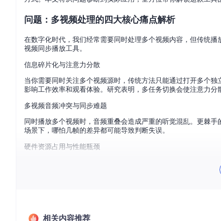
问题：多视频处理的四大核心痛点解析
在数字化时代，我们经常需要同时处理多个视频内容，但传统播
视频同步播放工具。
信息碎片化与注意力分散
当你需要同时关注多个视频源时，传统方法只能通过打开多个独
影响工作效率和观看体验。研究表明，多任务切换会使注意力分散
多视频音频冲突与同步难题
同时播放多个视频时，音频重叠会造成严重的听觉混乱。更棘手
场景下，哪怕几帧的差异都可能导致判断失误。
硬件资源占用与性能瓶颈
普通电脑同时运行多个视频播放器会显著消耗系统资源，导致播
件，造成内存和CPU的浪费，这也是为什么同时打开3-4个视频
操作复杂性与学习成本
即使克服了上述问题，在多个播放器间分别进行暂停、快进、调
换，这种重复劳动不仅降低效率，还容易出错。
相关内容推荐