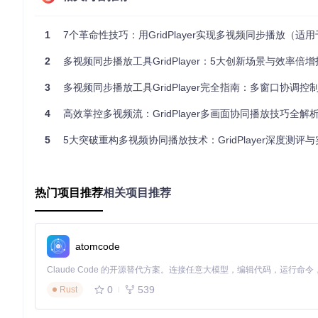
方案：GridPlayer的创新技术与解决方案
1
7个革命性技巧：用GridPlayer实现多视频同步播放（适用于创作者、教育者
GridPlayer作为专业的多视频同步播放工具，采用了一系
心，让复杂的多视频处理变得简单直观。
2
多视频同步播放工具GridPlayer：5大创新场景与效率倍
🎯 智能分屏算法：像交通指挥员协调多视频流
3
多视频同步播放工具GridPlayer完全指南：多窗口协调控制与视频网格布
GridPlayer的核心优势在于其智能分屏布局系统。不同于
4
高效掌控多视频流：GridPlayer多画面协同播放技巧全解
下，这就像一位经验丰富的交通指挥员，总能为每辆车找到最合
5
5大突破重构多视频协同播放技术：GridPlayer深度测评
多窗口协同播放界面，展示智能分屏算法如何优化视频排列
该算法会分析每个视频的分辨率和宽高比，在保持画面完整性的前
案，避免传统网格布局中常见的画面拉伸或黑边问题。
热门项目推荐
相关项目推荐
🛠️ 中央控制系统：一键掌控所有视频
GridPlayer创新性地引入了中央控制概念，让你可以通过统一
atomcode
像一个指挥家同时指挥整个交响乐团，每个乐器（视频）都能精
右键菜单展示丰富的控制选项，包括Grid Sync同步功能
0
539
Rust
特别值得一提的是其"Grid Sync"功能，只需一键即可让