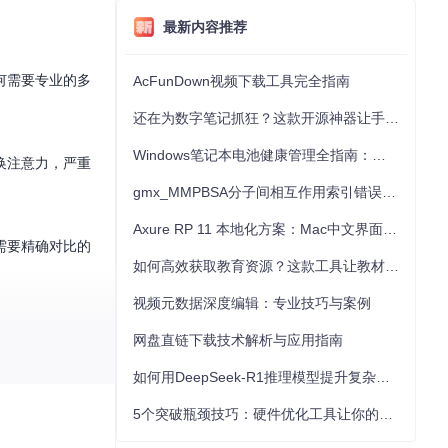
最新内容推荐
何需要专业的多
AcFunDown视频下载工具完全指南
还在为数字笔记抓狂？这款开源神器让手写批注效率提升300%
Windows笔记本电池健康管理全指南：从根源解决电池损耗问题
换注意力，严重
gmx_MMPBSA分子间相互作用索引错误的深度诊断与解决
Axure RP 11 本地化方案：Mac中文界面优化与原型设计工具汉化全指南
需要精确对比的
如何高效获取教育资源？这款工具让教材下载效率提升80%
视频元数据深度编辑：专业技巧与案例
复加载解码组
网盘直链下载技术解析与应用指南
如何用DeepSeek-R1推理模型提升复杂任务解决能力：完整指南
不同窗口间切
5个突破瓶颈技巧：硬件优化工具让你的电脑性能提升30%