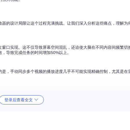
放器的设计局限让这个过程充满挑战。让我们深入分析这些痛点，理解为
立窗口实现。这不仅导致屏幕空间混乱，还迫使大脑在不同内容间频繁切
，导致完成任务的时间增加50%以上。
的是，手动同步多个视频的播放进度几乎不可能实现精确控制，尤其是在
放卡顿、画面撕裂等问题。大多数用户没有意识到，多个独立播放器会重
登录后查看全文
就会明显感到系统变慢的原因。
整音量等操作也极为繁琐。缺乏统一的控制中心意味着每个操作都需要在