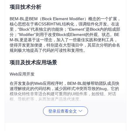
项目技术分析
BEM-BL是BEM（Block Element Modifier）概念的一个扩展，
核心思想在于将CSS和HTML结构化，强调组件化开发。在这
里，“Block”代表独立的功能块；“Element”是Block内的组成部
分；“Modifier”则用于改变Block或Element的外观、状态。BE
M-BL更是基于这一理念，加入了一些最佳实践和便利工具，
使得开发更加便捷，特别是在大型项目中，其层次分明的命名
规则极大地提高了代码的可读性和复用性。
项目及技术应用场景
Web应用开发
在开发复杂的Web应用程序时，BEM-BL能够帮助团队成员快
速理解彼此的代码结构，减少因样式冲突而导致的bug。它的
模块化特性非常适合构建可重用的UI组件库，如按钮、对话
框、导航栏等，从而加速产品迭代速度。
快速原型设计
登录后查看全文
对于需要快速搭建界面原型的设计师与开发者而言，BEM-BL
提供了清晰的规范，使得从设计到编码的转换过程更为顺畅，
减少了沟通成本，提升了原型到实际产品的转化效率。