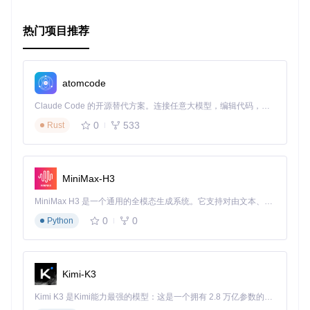
# BEM-BL库——前端构建的高效砖石
热门项目推荐
## 项目介绍
BEM-BL，源于Yandex的智慧结晶，力推前端组件化新时代。[
探索更多
](
h
atomcode
## 技术分析
深化理解BEM，通过Block, Element, Modifier，构建可维护的CSS
Claude Code 的开源替代方案。连接任意大模型，编辑代码，运行命令，自动验证 — 全自动执行。用 Rust 构建，极致性能。 ｜ An open-source alternative to Claude Code. Connect any LLM, edit code, run commands, and verify changes — autonomously. Built in Rust for speed. Get Started
0
533
Rust
## 应用场景
适用于任何规模的Web开发，尤其是在大型项目和快速迭代需求中，展现其不
## 项目特点
MiniMax-H3
-
-
MiniMax H3 是一个通用的全模态生成系统。它支持对由文本、图像、视频和音频组成的多模态上下文进行统一理解，并能生成分辨率高达 2K、时长可达 15 秒的带原生立体声音频的视频。得益于面向任务泛化的系统设计，H3 在预训练阶段就已具备广泛的多模态上下文理解与生成能力，能够出色地执行复杂的多模态指令。
-
-
0
0
Python
-
 🚀 快速上手，长远提升开发速度。

Kimi-K3
以上就是对BEM-BL项目的简介与推荐，希望对你在寻找高效
前端解决方案时有所启发。
Kimi K3 是Kimi能力最强的模型：这是一个拥有 2.8 万亿参数的混合专家（MoE）模型，具备原生视觉理解能力，并支持 100 万 token 的上下文窗口。