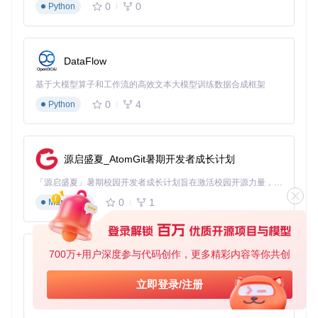
0
0
Python
DataFlow
基于大模型算子和工作流的高效文本大模型训练数据合成框架
0
4
Python
源启盛夏_AtomGit暑期开发者成长计划
「源启盛夏」暑期校园开发者成长计划旨在激活校园开源力量，通过积分激励、认证扶持、资源倾斜等形式，引导高校组织和开发者完成「入驻 — 建项目 — 做贡献 — 获认证 — 得资源」的完整闭环。无论你是想带领社团入驻平台的组织者，还是希望用代码贡献证明自己的开发者，都能在这里找到属于你的成长路径。
0
1
Markdown
700万+用户深度参与代码创作，更多精彩内容等你共创
py-xiaozhi
基于Python的Xiaozhi AI，适用于想要完整Xiaozhi体验而无需拥有专用硬件的用户。
立即登录/注册
0
1
Python