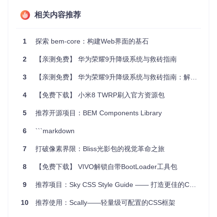
维护与扩展
相关内容推荐
在长期的项目维护中，BEM-BL的优势尤为突出。得益于其严
格的命名约定，即使是新加入的团队成员也能迅速上手，轻松
1
探索 bem-core：构建Web界面的基石
定位并修改既有代码，大大降低了维护的难度。
2
【亲测免费】 华为荣耀9升降级系统与救砖指南
项目特点
3
【亲测免费】 华为荣耀9升降级系统与救砖指南：解锁手机潜能的终极指南
组件化思维
：鼓励将界面分解为独立的、可复用的组件。
4
【免费下载】 小米8 TWRP刷入官方资源包
高度可维护
：通过明确的命名规则，提升代码的可读性和可
维护性。
5
推荐开源项目：BEM Components Library
避免样式冲突
：特有的命名策略几乎消除了选择器之间的优
先级竞争问题。
6
```markdown
促进团队协作
：统一的开发模式简化了团队内部的交流，提
升了工作效率。
7
打破像素界限：Bliss光影包的视觉革命之旅
易于上手
：虽然有一定的学习曲线，但一旦掌握，便能显著
提高开发效率。
8
【免费下载】 VIVO解锁自带BootLoader工具包
总结来说，BEM-BL不仅是一种样式编写的方法论，更是一种
9
推荐项目：Sky CSS Style Guide —— 打造更佳的CSS编写体验
推动前端工程化进步的思想。无论你是单兵作战还是团队合
作，BEM-BL都能为你提供一种强大且可靠的开发模式。现在
10
推荐使用：Scally——轻量级可配置的CSS框架
就加入使用BEM-BL的开发者行列，体验更高效、更清晰的前
端构建过程吧！