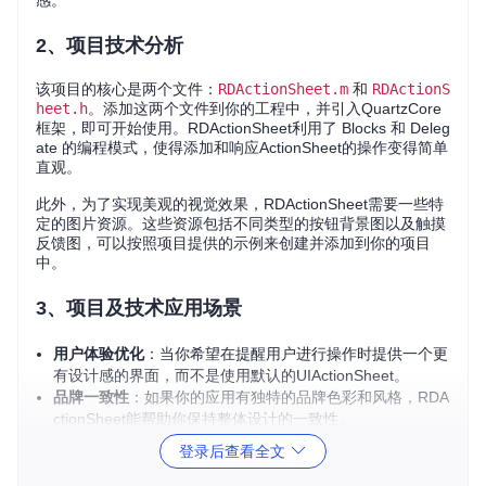
感。
2、项目技术分析
该项目的核心是两个文件：
RDActionSheet.m
和
RDActionS
heet.h
。添加这两个文件到你的工程中，并引入QuartzCore
框架，即可开始使用。RDActionSheet利用了 Blocks 和 Deleg
ate 的编程模式，使得添加和响应ActionSheet的操作变得简单
直观。
此外，为了实现美观的视觉效果，RDActionSheet需要一些特
定的图片资源。这些资源包括不同类型的按钮背景图以及触摸
反馈图，可以按照项目提供的示例来创建并添加到你的项目
中。
3、项目及技术应用场景
用户体验优化
：当你希望在提醒用户进行操作时提供一个更
有设计感的界面，而不是使用默认的UIActionSheet。
品牌一致性
：如果你的应用有独特的品牌色彩和风格，RDA
ctionSheet能帮助你保持整体设计的一致性。
自定义行为
：当系统默认的行为不能满足需求时，你可以通
登录后查看全文
过自定义RDActionSheet的行为，如动画效果或按钮点击事
件。