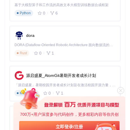
基于大模型算子和工作流的高效文本大模型训练数据合成框架
0
6
Python
dora
DORA (Dataflow-Oriented Robotic Architecture 面向数据流的机器人架构) 是为 AI 与具身智能机器人打造的高性能开发框架，以数据流范式重构开发逻辑，原生支持分布式部署与端边云协同 —— 无需复杂适配，即可实现一体端到端具身大小脑、VLA等模型部署，无缝衔接感知、推理、控制全链路，让 AI 能力与机器人动作深度融合。 依托 Rust 内核与零拷贝通信技术，它将具身大小脑、VLA等模型推理、多模态数据融合延迟压缩至微秒级，同时兼容 ROS2 生态与国产 AI 芯片，彻底降低具身智能机器人的开发门槛，让分布式部署下的 AI 赋能创新更高效、更灵活。
0
1
Rust
源启盛夏_AtomGit暑期开发者成长计划
「源启盛夏」暑期校园开发者成长计划旨在激活校园开源力量，通过积分激励、认证扶持、资源倾斜等形式，引导高校组织和开发者完成「入驻 — 建项目 — 做贡献 — 获认证 — 得资源」的完整闭环。无论你是想带领社团入驻平台的组织者，还是希望用代码贡献证明自己的开发者，都能在这里找到属于你的成长路径。
0
1
Markdown
700万+用户深度参与代码创作，更多精彩内容等你共创
py-xiaozhi
基于Python的Xiaozhi AI，适用于想要完整Xiaozhi体验而无需拥有专用硬件的用户。
立即登录/注册