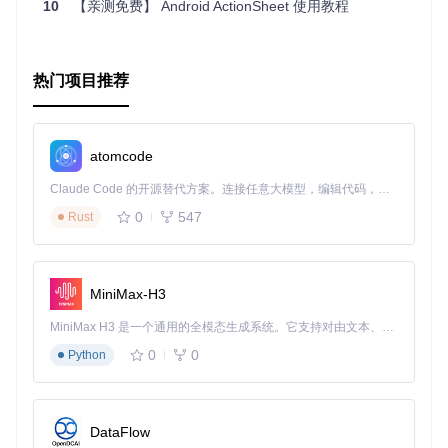
10
【亲测免费】 Android ActionSheet 使用教程
热门项目推荐
atomcode
Claude Code 的开源替代方案。连接任意大模型，编辑代码，运行命令，自动验证 — 全自动执行。用 Rust 构建，极致性能。 ｜ An open-source alternative to Claude Code. Connect any LLM, edit code, run commands, and verify changes — autonomously. Built in Rust for speed. Get Started
0
547
Rust
MiniMax-H3
MiniMax H3 是一个通用的全模态生成系统。它支持对由文本、图像、视频和音频组成的多模态上下文进行统一理解，并能生成分辨率高达 2K、时长可达 15 秒的带原生立体声音频的视频。得益于面向任务泛化的系统设计，H3 在预训练阶段就已具备广泛的多模态上下文理解与生成能力，能够出色地执行复杂的多模态指令。
0
0
Python
DataFlow