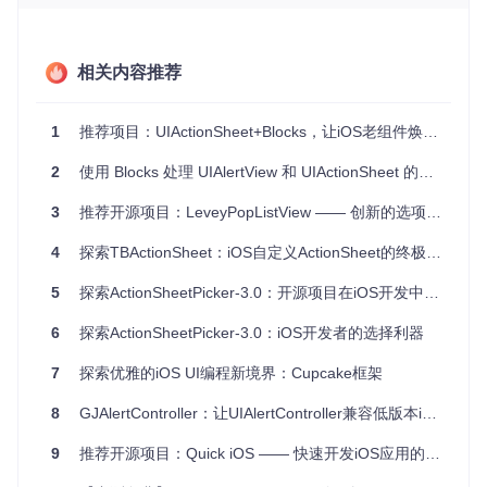
4、项目特点
相关内容推荐
易集成
：只需要简单的几步就能将RDActionSheet整合进你
的项目。
1
推荐项目：UIActionSheet+Blocks，让iOS老组件焕发新活力
高度可定制
：你可以自定义ActionSheet的背景、按钮样式
以及按钮的触控反馈，从而匹配你的应用程序设计。
2
使用 Blocks 处理 UIAlertView 和 UIActionSheet 的按钮事件
两种交互方式
：支持Delegate和Blocks两种方式进行事件处
理，让代码更加整洁灵活。
3
推荐开源项目：LeveyPopListView —— 创新的选项选择UI
兼容性好
：尽管项目没有明确提及，但根据其依赖的API来
看，应该适用于大部分iOS版本。
4
探索TBActionSheet：iOS自定义ActionSheet的终极解决方案
在实际的iOS开发中，RDActionSheet是一款能够提升应用品
5
探索ActionSheetPicker-3.0：开源项目在iOS开发中的应用案例
质的实用工具，值得一试。无论是初学者还是经验丰富的开发
者，都能从它的便利性和灵活性中获益。
6
探索ActionSheetPicker-3.0：iOS开发者的选择利器
尝试
查看示例代码
，或者直接
下载项目
开始你的自定义Action
7
探索优雅的iOS UI编程新境界：Cupcake框架
Sheet之旅吧！
8
GJAlertController：让UIAlertController兼容低版本iOS的神器
9
推荐开源项目：Quick iOS —— 快速开发iOS应用的QML主题与组件库