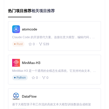
异，年化收益率达45%，但实盘运行后却出现连续亏损。经分
析发现，回测系统未考虑流动性不足时的滑点成本，且未模拟
热门项目推荐
相关项目推荐
实际交易中的订单撮合延迟，导致策略实盘表现与回测结果严
重背离。
二、框架核心价值：vn.py的架构演进与技术优
atomcode
势
Claude Code 的开源替代方案。连接任意大模型，编辑代码，运行命令，自动验证 — 全自动执行。用 Rust 构建，极致性能。 ｜ An open-source alternative to Claude Code. Connect any LLM, edit code, run commands, and verify changes — autonomously. Built in Rust for speed. Get Started
0
539
Rust
💡 vn.py框架通过十年技术沉淀，形成了一套适应量化交易特
殊需求的架构体系，显著提升了开发效率和系统可靠性。
2.1 从单体架构到微内核插件化的演进
MiniMax-H3
vn.py的架构发展经历了三个阶段：早期的单体架构、中期的
模块化架构，到当前的微内核插件化架构。这种演进使得系统
MiniMax H3 是一个通用的全模态生成系统。它支持对由文本、图像、视频和音频组成的多模态上下文进行统一理解，并能生成分辨率高达 2K、时长可达 15 秒的带原生立体声音频的视频。得益于面向任务泛化的系统设计，H3 在预训练阶段就已具备广泛的多模态上下文理解与生成能力，能够出色地执行复杂的多模态指令。
具备了更好的灵活性和扩展性，能够适应不同规模和类型的量
0
0
Python
化交易需求。
传统开发模式
：功能模块紧密耦合，修改一个模块可能影响整
个系统，难以进行独立升级和扩展。开发效率低，平均需要3-
6个月才能构建一个基础的量化交易系统。
DataFlow
vn.py框架模式
：采用微内核+插件的架构设计，核心引擎负责
基于大模型算子和工作流的高效文本大模型训练数据合成框架
模块间的通信和基础服务，业务功能通过插件实现。这种设计