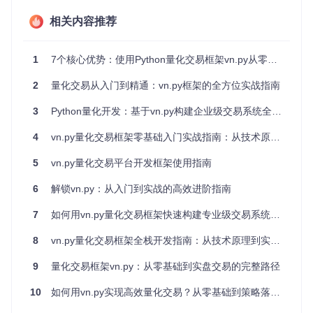
真实案例
：某自营交易团队在开发跨交易所套利策略时，由于
相关内容推荐
数据传输和订单处理链路过长，导致平均延迟达到300ms以
上，在行情剧烈波动时经常错过最优成交价格，每月因延迟问
题造成的潜在损失超过策略盈利的15%。
1
7个核心优势：使用Python量化交易框架vn.py从零构建专业交易系统
1.2 多市场数据同步与标准化难题
2
量化交易从入门到精通：vn.py框架的全方位实战指南
量化交易策略往往需要同时处理股票、期货、期权等多个市场
的行情数据，不同市场的数据格式、更新频率和接入方式存在
3
Python量化开发：基于vn.py构建企业级交易系统全指南
显著差异。传统开发模式下，开发者需要为每个市场编写单独
的数据处理逻辑，导致代码冗余度高、维护成本大。
4
vn.py量化交易框架零基础入门实战指南：从技术原理到商业落地
真实案例
：某量化基金在扩展海外市场业务时，需要同时接入
5
vn.py量化交易平台开发框架使用指南
国内商品期货、A股股票和港股数据。由于缺乏统一的数据处
理框架，团队花了3个月时间才完成多市场数据的整合工作，
6
解锁vn.py：从入门到实战的高效进阶指南
期间因数据格式不统一导致的策略回测偏差问题多次发生。
7
如何用vn.py量化交易框架快速构建专业级交易系统？从零开始的实战指南
1.3 策略回测与实盘差异的一致性挑战
策略回测结果与实盘表现存在差异是量化交易开发的常见问
8
vn.py量化交易框架全栈开发指南：从技术原理到实战落地
题，主要源于历史数据质量、交易成本模型、市场冲击效应等
因素的模拟难度。传统开发模式下，回测系统与实盘系统往往
9
量化交易框架vn.py：从零基础到实盘交易的完整路径
是分离的，导致策略逻辑需要重复实现，增加了不一致的风
险。
10
如何用vn.py实现高效量化交易？从零基础到策略落地的实战指南
真实案例
：某量化团队开发的趋势跟踪策略在回测中表现优