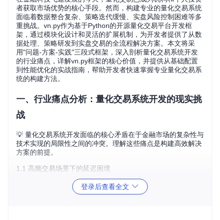
者获取市场优势的核心手段。然而，构建专业的量化交易系统
面临着数据整合复杂、策略迭代缓慢、实盘风险控制困难等多
重挑战。vn.py作为基于Python的开源量化交易平台开发框
架，通过模块化设计和灵活的扩展机制，为开发者提供了从数
据处理、策略研发到实盘交易的全流程解决方案。本文将采
用"问题-方案-实践"三段式框架，深入剖析量化交易系统开发
的行业痛点，详解vn.py框架的核心价值，并提供从基础配置
到性能优化的实战指南，帮助开发者快速掌握专业量化交易系
统的构建方法。
一、行业痛点分析：量化交易系统开发的现实挑
战
💡 量化交易系统开发面临的核心矛盾在于金融市场的复杂性与
技术实现的局限性之间的冲突。理解这些痛点是构建高效解决
方案的前提。
1.1 高频交易场景下的延迟困境
在高频交易场景中，毫秒级的延迟差异可能导致交易机会的丧
登录后查看全文
失或巨大的资金损失。传统开发模式下，策略逻辑与交易接口
直接耦合，缺乏专门的性能优化机制，难以满足高频交易对低
延迟的要求。