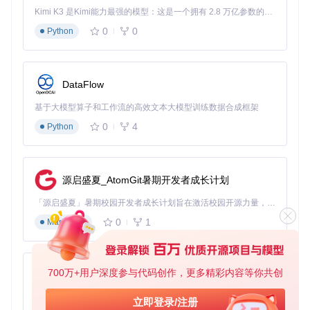
索，还能通过歌手名、专辑名的部分信息进行匹配，大大提高
Kimi K3 是Kimi能力最强的模型：这是一个拥有 2.8 万亿参数的混合专家（MoE）模型，具备原生视觉理解能力，并支持 100 万 token 的上下文窗口。
了找到目标歌曲的几率。
0
0
Python
困境二：格式混乱的兼容性噩梦
下载了歌词却发现播放器无法正常显示？这是因为不同音乐平
台采用不同的歌词格式标准，时间戳格式、编码方式、换行规
则各不相同。手动转换格式不仅耗时，还需要专业知识，让许
DataFlow
多用户望而却步。
基于大模型算子和工作流的高效文本大模型训练数据合成框架
💡 提示：在设置界面中，163MusicLyrics提供了丰富的格式自
0
4
Python
定义选项，包括时间戳精度、编码方式和换行规则，你可以根
据自己的播放器需求进行调整。
困境三：海量歌曲的管理压力
源启盛夏_AtomGit暑期开发者成长计划
随着音乐收藏的不断增加，手动为每首歌曲搜索、下载、命名
歌词变得越来越繁琐。尤其是当你更换音乐库或播放器时，重
「源启盛夏」暑期校园开发者成长计划旨在激活校园开源力量，通过积分激励、认证扶持、资源倾斜等形式，引导高校组织和开发者完成「入驻 — 建项目 — 做贡献 — 获认证 — 得资源」的完整闭环。无论你是想带领社团入驻平台的组织者，还是希望用代码贡献证明自己的开发者，都能在这里找到属于你的成长路径。
新整理所有歌词几乎是一项不可能完成的任务。
0
1
Markdown
💡 提示：使用163MusicLyrics的文件夹扫描功能，可以自动识
别本地音乐文件，批量匹配并下载缺失的歌词，大大减轻管理
压力。
700万+用户深度参与代码创作，更多精彩内容等你共创
py-xiaozhi
解决方案：传统方式vs本工具的全方位对比
基于Python的Xiaozhi AI，适用于想要完整Xiaozhi体验而无需拥有专用硬件的用户。
立即登录/注册