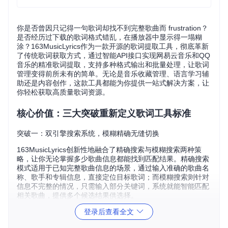
你是否曾因只记得一句歌词却找不到完整歌曲而 frustration？
是否经历过下载的歌词格式错乱，在播放器中显示得一塌糊
涂？163MusicLyrics作为一款开源的歌词提取工具，彻底革新
了传统歌词获取方式，通过智能API接口实现网易云音乐和QQ
音乐的精准歌词提取，支持多种格式输出和批量处理，让歌词
管理变得前所未有的简单。无论是音乐收藏管理、语言学习辅
助还是内容创作，这款工具都能为你提供一站式解决方案，让
你轻松获取高质量歌词资源。
核心价值：三大突破重新定义歌词工具标准
突破一：双引擎搜索系统，模糊精确无缝切换
163MusicLyrics创新性地融合了精确搜索与模糊搜索两种策
略，让你无论掌握多少歌曲信息都能找到匹配结果。精确搜索
模式适用于已知完整歌曲信息的场景，通过输入准确的歌曲名
称、歌手和专辑信息，直接定位目标歌词；而模糊搜索则针对
信息不完整的情况，只需输入部分关键词，系统就能智能匹配
相关歌曲，提供多个候选结果供选择。
登录后查看全文