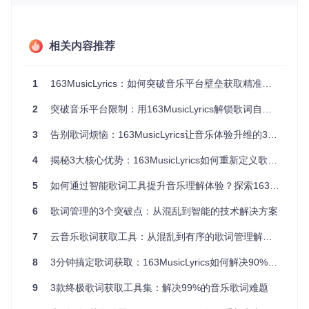
思考：你是否遇到过因只记得部分歌词而找不到整首歌曲的尴
尬情况？尝试使用模糊搜索功能，体验智能匹配带来的便利。
立即尝试：打开163MusicLyrics，在搜索框中输入你记忆中的
相关内容推荐
部分歌词或歌曲片段，点击"模糊搜索"按钮，查看系统提供的
候选结果。
1
163MusicLyrics：如何突破音乐平台壁垒获取精准歌词的终极方案
突破二：多格式智能转换，跨平台兼容不再愁
不同音乐平台的歌词格式差异巨大，常常导致下载的歌词文件
2
突破音乐平台限制：用163MusicLyrics解锁歌词自由管理
无法在播放器中正常显示。163MusicLyrics深度解析了网易云
和QQ音乐的歌词格式，提供统一的标准化输出，支持LRC和S
3
告别歌词烦恼：163MusicLyrics让音乐体验升维的3个秘诀
RT等多种主流格式，并允许自定义时间戳规则和编码方式。
4
揭秘3大核心优势：163MusicLyrics如何重新定义歌词获取体验
5
如何通过智能歌词工具提升音乐理解体验？探索163MusicLyrics的全方位解决方案
思考：你是否曾因歌词格式问题导致播放器显示乱码或时间不
同步？探索设置面板中的"歌词格式"选项，根据你的播放器需
6
歌词管理的3个突破点：从混乱到智能的技术解决方案
求调整参数。
7
云音乐歌词获取工具：从混乱到有序的歌词管理解决方案
立即尝试：进入设置界面，尝试修改LRC时间戳格式为"mm:s
s.SSS"，然后下载一首歌曲的歌词，在你的播放器中查看效
8
3分钟搞定歌词获取：163MusicLyrics如何解决90%的音乐爱好者痛点
果。
9
3款终极歌词获取工具集：解决99%的音乐歌词难题
突破三：批量处理引擎，效率提升10倍的秘密