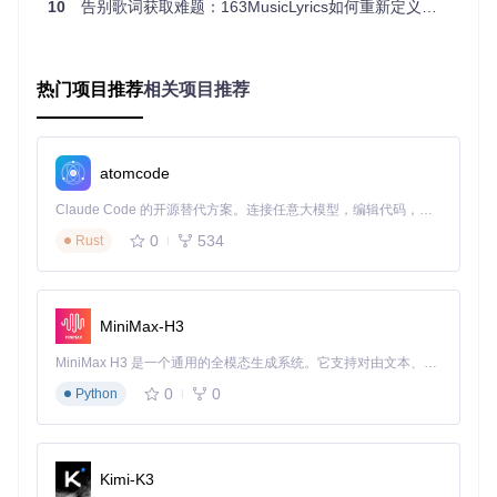
手动逐个搜索歌词效率低下，耗时耗力，尤其是当你需要管理
10
告别歌词获取难题：163MusicLyrics如何重新定义音乐内容管理
大量歌曲时。163MusicLyrics提供强大的批量处理功能，支持
歌单解析、并行搜索和结果整合。只需输入歌单链接，系统就
能自动获取所有歌曲列表，同时向多个API发送请求，智能合
并重复结果，提供最优选择。
热门项目推荐
相关项目推荐
思考：你平时是如何管理大量音乐文件的歌词的？尝试使用批
atomcode
量搜索功能，体验效率提升。
Claude Code 的开源替代方案。连接任意大模型，编辑代码，运行命令，自动验证 — 全自动执行。用 Rust 构建，极致性能。 ｜ An open-source alternative to Claude Code. Connect any LLM, edit code, run commands, and verify changes — autonomously. Built in Rust for speed. Get Started
立即尝试：选择"歌单"搜索类型，输入你的网易云或QQ音乐歌
单链接，点击"批量搜索"，然后一次性保存所有歌词。
0
534
Rust
场景痛点：歌词获取的三大困境与情感共鸣
困境一：信息残缺的搜索焦虑
MiniMax-H3
"我只记得一句歌词，怎么才能找到这首歌？"这是音乐爱好者
MiniMax H3 是一个通用的全模态生成系统。它支持对由文本、图像、视频和音频组成的多模态上下文进行统一理解，并能生成分辨率高达 2K、时长可达 15 秒的带原生立体声音频的视频。得益于面向任务泛化的系统设计，H3 在预训练阶段就已具备广泛的多模态上下文理解与生成能力，能够出色地执行复杂的多模态指令。
最常遇到的问题。传统搜索工具往往要求完整的歌曲信息，当
0
0
Python
你只记得部分歌词或模糊的旋律时，搜索结果常常令人失望。
这种信息残缺带来的搜索焦虑，让许多人错失了重温经典的机
会。
💡 提示：163MusicLyrics的模糊搜索功能不仅支持歌词片段搜
Kimi-K3