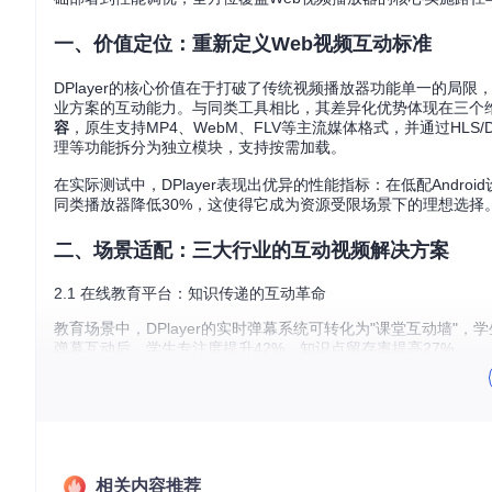
一、价值定位：重新定义Web视频互动标准
DPlayer的核心价值在于打破了传统视频播放器功能单一的局限
业方案的互动能力。与同类工具相比，其差异化优势体现在三个
容
，原生支持MP4、WebM、FLV等主流媒体格式，并通过HLS
理等功能拆分为独立模块，支持按需加载。
在实际测试中，DPlayer表现出优异的性能指标：在低配Android设
同类播放器降低30%，这使得它成为资源受限场景下的理想选择
二、场景适配：三大行业的互动视频解决方案
2.1 在线教育平台：知识传递的互动革命
教育场景中，DPlayer的实时弹幕系统可转化为"课堂互动墙
弹幕互动后，学生专注度提升42%，知识点留存率提高27%。
实施要点
：
启用弹幕审核机制：
danmaku: { audit: true }
配置关键词过滤：
filter: { keywords: ['敏感词1', '
集成用户身份系统：通过
customField
传递学生ID与昵称
相关内容推荐
2.2 游戏直播平台：打造第二现场互动