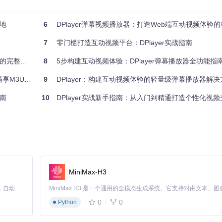
cket协议实现毫秒级弹幕推送。某独立游戏主播案例中，采用DPlayer构
以内。
落地
6
DPlayer弹幕视频播放器：打造Web端互动视频体验
7
零门槛打造互动视频平台：DPlayer实战指南
rver/danmaku' }
解决方案
8
5步构建互动视频体验：DPlayer弹幕播放器全功能指
画 */ }
U8视频播放
9
DPlayer：构建互动视频体验的轻量级弹幕播放器解决
指南
10
DPlayer实战新手指南：从入门到精通打造个性化视
度锁定与断点续播功能完美契合这一需求。某制造业企业培训平台数据显示，使
Progress(time) }
: 0 }, ...]
MiniMax-H3
Claude Code 的开源替代方案。连接任意大模型，编辑代码，运行命令，自动验证 — 全自动执行。用 Rust 构建，极致性能。 ｜ An open-source alternative to Claude Code. Connect any LLM, edit code, run commands, and verify changes — autonomously. Built in Rust for speed. Get Started
0
0
Python