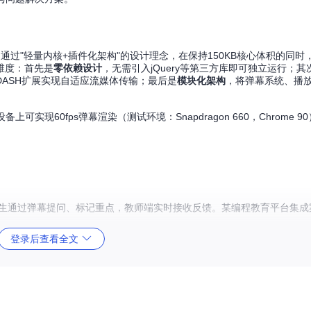
，通过"轻量内核+插件化架构"的设计理念，在保持150KB核心体积的同
维度：首先是
零依赖设计
，无需引入jQuery等第三方库即可独立运行；其
/DASH扩展实现自适应流媒体传输；最后是
模块化架构
，将弹幕系统、播
备上可实现60fps弹幕渲染（测试环境：Snapdragon 660，Chrome 
。
"，学生通过弹幕提问、标记重点，教师端实时接收反馈。某编程教育平台集
登录后查看全文
敏感词2'] }