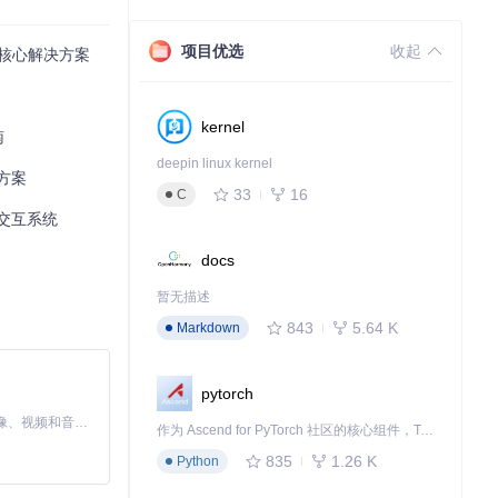
建的直播系统支持
项目优选
收起
的核心解决方案
kernel
南
deepin linux kernel
方案
33
16
C
频交互系统
用DPlayer
docs
暂无描述
843
5.64 K
Markdown
pytorch
MiniMax H3 是一个通用的全模态生成系统。它支持对由文本、图像、视频和音频组成的多模态上下文进行统一理解，并能生成分辨率高达 2K、时长可达 15 秒的带原生立体声音频的视频。得益于面向任务泛化的系统设计，H3 在预训练阶段就已具备广泛的多模态上下文理解与生成能力，能够出色地执行复杂的多模态指令。
作为 Ascend for PyTorch 社区的核心组件，TorchNPU 是昇腾专为 PyTorch 打造的深度学习适配插件，使 PyTorch 框架能够直接调用昇腾 NPU，为开发者提供昇腾 AI 处理器的超强算力。
835
1.26 K
Python