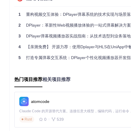
游戏直播场景需要低延迟弹幕与实时互动，DPlayer通过WebSo
同时在线1000+观众的弹幕互动，服务器响应延迟稳定在80ms
1
重构视频交互体验：DPlayer弹幕系统的技术实现与场景
实施要点
：
2
DPlayer：革新性Web视频播放体验的一站式弹幕解决方案
配置WebSocket连接：
danmaku: { api: 'wss://your-se
3
DPlayer弹幕视频播放器实战指南：从技术选型到业务落地的完整
启用高性能渲染模式：
highPerformance: true
实现礼物特效接口：
onGift: (gift) => { /* 处理礼物动
4
【亲测免费】 开源力荐：使用Dplayer与HLS在UniApp中畅享M3
2.3 企业培训系统：结构化知识沉淀
5
打造专属弹幕交互系统：DPlayer个性化视频播放器开发
企业培训场景要求精确控制视频进度与学习轨迹，DPlayer的进
后，员工培训完成率提升53%，考核通过率提高38%。
实施要点
：
热门项目推荐
相关项目推荐
设置强制观看进度：
progressLock: true
实现学习数据上报：
onTimeUpdate: (time) => { report
集成课程章节管理：
chapters: [{ title: '章节1', time
atomcode
三、实施路径：三级部署方案满足不同需求
0
539
Rust
3.1 基础版：5分钟快速启动
前置检查项
：