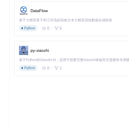
Node.js环境（v14+）
DataFlow
Git工具
基于大模型算子和工作流的高效文本大模型训练数据合成框架
npm或pnpm包管理器
0
5
Python
实施步骤
：
克隆项目仓库
py-xiaozhi
git 
clone
安装依赖并构建
0
1
Python
cd
创建基础播放器实例
const
 dp = 
new
DPlayer
({

container
: 
document
.
getElementById
(
'dplayer'
),

video
: { 
url
: 
'video.mp4'
 }

效果验证
：访问demo/index.html，确认视频正常播放，控制
3.2 进阶版：集成弹幕系统