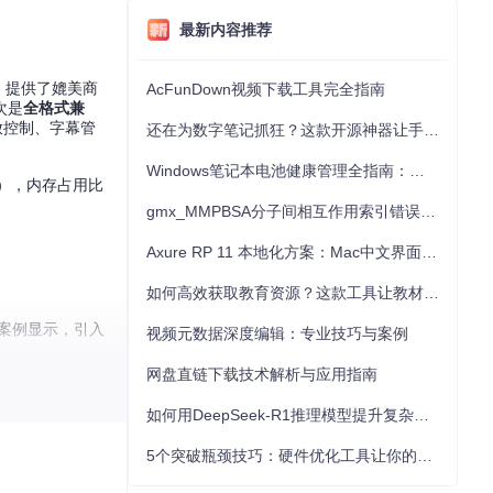
最新内容推荐
时，提供了媲美商
AcFunDown视频下载工具完全指南
次是
全格式兼
放控制、字幕管
还在为数字笔记抓狂？这款开源神器让手写批注效率提升300%
Windows笔记本电池健康管理全指南：从根源解决电池损耗问题
90），内存占用比
gmx_MMPBSA分子间相互作用索引错误的深度诊断与解决
Axure RP 11 本地化方案：Mac中文界面优化与原型设计工具汉化全指南
如何高效获取教育资源？这款工具让教材下载效率提升80%
成案例显示，引入
视频元数据深度编辑：专业技巧与案例
网盘直链下载技术解析与应用指南
如何用DeepSeek-R1推理模型提升复杂任务解决能力：完整指南
5个突破瓶颈技巧：硬件优化工具让你的电脑性能提升30%