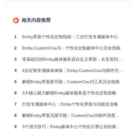
用户体验优化
：兼顾管理员全局配置与普通用户个性化设置
的双重需求
即时生效机制
：代码修改无需重启服务器即可实时预览效果
相关内容推荐
图1：Emby.CustomCssJS插件标识，展示其核心功能定位
1
Emby界面个性化定制指南：三步打造专属媒体中心
场景痛点：Emby默认界面的局限性分析
2
Emby.CustomCssJS：个性化定制媒体中心完全指南
在实际使用过程中，Emby默认界面存在以下常见痛点：
3
零基础玩转Emby媒体服务器自定义界面：从安装到个性化配置全指南
视觉一致性不足
：无法与家庭影音环境的整体装修风格相
4
4步定制专属媒体体验：Emby.CustomCssJS插件完全指南
匹配
功能冗余
：部分用户不需要的功能模块无法隐藏或调整
5
解锁Emby界面新可能：CustomCssJS工具完全指南
操作效率问题
：常用功能入口过深，缺乏个性化快捷方式
6
3大核心能力解锁Emby媒体服务器个性化定制攻略
多设备适配不佳
：在不同尺寸的显示设备上体验差异较大
用户群体差异化
：家庭中不同成员（成人/儿童）对界面需
7
打造专属媒体中心：Emby个性化界面与功能全攻略
求不同
8
解锁Emby界面无限可能：CustomCssJS插件深度定制攻略
这些问题通过传统设置无法解决，而Emby.CustomCssJS插件
通过提供底层界面控制能力，为解决上述痛点提供了可行路
径。
9
3个强力技巧：Emby媒体中心个性化引擎让你的家庭影院与众不同