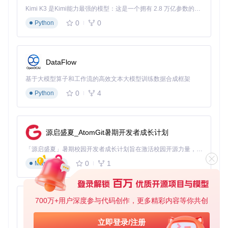
Kimi K3 是Kimi能力最强的模型：这是一个拥有 2.8 万亿参数的混合专家（MoE）模型，具备原生视觉理解能力，并支持 100 万 token 的上下文窗口。
语法高亮
：支持CSS和JavaScript语法着色，提高代码可读
性
0
0
Python
代码提示
：实时语法检查和自动补全功能
错误定位
：直观显示代码错误位置和原因说明
代码格式化
：自动调整代码缩进和排版
DataFlow
实施路径：从零开始的Emby界面定制流程
基于大模型算子和工作流的高效文本大模型训练数据合成框架
准备条件
0
4
Python
在开始安装前，请确保满足以下条件：
Emby服务器版本要求：4.8.0.24或更高版本
源启盛夏_AtomGit暑期开发者成长计划
服务器文件系统访问权限：能够上传文件到插件目录
基础命令行操作能力：能够执行基本的文件操作命令
「源启盛夏」暑期校园开发者成长计划旨在激活校园开源力量，通过积分激励、认证扶持、资源倾斜等形式，引导高校组织和开发者完成「入驻 — 建项目 — 做贡献 — 获认证 — 得资源」的完整闭环。无论你是想带领社团入驻平台的组织者，还是希望用代码贡献证明自己的开发者，都能在这里找到属于你的成长路径。
网络环境：能够访问Git仓库以获取插件源码
0
1
Markdown
安装步骤
1. 获取插件源码
使用以下命令克隆项目仓库：
700万+用户深度参与代码创作，更多精彩内容等你共创
py-xiaozhi
git 
clone
基于Python的Xiaozhi AI，适用于想要完整Xiaozhi体验而无需拥有专用硬件的用户。
立即登录/注册