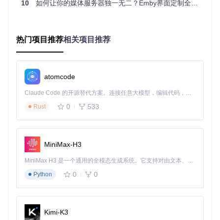
10
如何让你的媒体服务器独一无二？Emby界面定制全攻略
解决方案：Emby.CustomCssJS核心功能解析
管理员控制中心
热门项目推荐
相关项目推荐
插件提供专门的管理员控制面板，支持以下核心功能：
全局样式管理
：为所有用户或指定用户组配置统一的界面风
格
atomcode
脚本库维护
：创建和管理可复用的代码片段，支持分类标签
权限精细控制
：设置用户自定义权限，平衡个性化与管理需
Claude Code 的开源替代方案。连接任意大模型，编辑代码，运行命令，自动验证 — 全自动执行。用 Rust 构建，极致性能。 ｜ An open-source alternative to Claude Code. Connect any LLM, edit code, run commands, and verify changes — autonomously. Built in Rust for speed. Get Started
求
0
533
版本控制
Rust
：跟踪代码修改历史，支持一键回滚功能
强制应用选项
：确保关键样式和功能在所有用户端的一致性
用户自定义环境
普通用户可通过个人设置界面获得以下能力：
MiniMax-H3
样式切换
：在管理员提供的主题中选择偏好样式
MiniMax H3 是一个通用的全模态生成系统。它支持对由文本、图像、视频和音频组成的多模态上下文进行统一理解，并能生成分辨率高达 2K、时长可达 15 秒的带原生立体声音频的视频。得益于面向任务泛化的系统设计，H3 在预训练阶段就已具备广泛的多模态上下文理解与生成能力，能够出色地执行复杂的多模态指令。
个性化调整
：添加个人专属CSS/JS代码片段
0
0
Python
效果预览
：实时查看代码修改带来的界面变化
配置导出
：保存个人设置以便在不同设备间迁移
代码编辑环境
Kimi-K3
插件内置功能完善的代码编辑组件，主要特性包括：