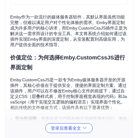
Emby作为一款流行的媒体服务器软件，其默认界面虽然功能
完整，但难以满足用户对个性化体验的需求。Emby界面定制
成为许多用户的核心诉求，而Emby.CustomCssJS插件正是为
解决这一需求而设计的专业工具。本文将系统介绍如何通过该
插件实现Emby界面的深度定制，从安装配置到高级应用，为
用户提供全面的技术指导。
价值定位：为何选择Emby.CustomCssJS进行
界面定制
Emby.CustomCssJS是一款专为Emby媒体服务器开发的开源
插件，其核心价值在于提供安全、便捷的界面定制方案。通过
该插件，用户可以在不修改Emby核心文件的前提下，通过自
定义CSS（层叠样式表，用于控制界面视觉表现的代码）和Ja
vaScript（用于实现交互逻辑的编程语言）实现界面个性化。
相比传统的文件修改方式，该插件具有以下显著优势：
安全性保障
：所有自定义代码在独立沙箱环境中运行，避免
直接修改系统文件带来的稳定性风险
登录后查看全文
管理效率提升
：提供集中式管理界面，支持批量配置和版本
控制