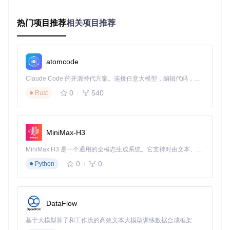
if
 (state.
status
 !== 
'idle'
 || !state.
hasMore
) 
return
commit
(
'setStatus'
, 
'loading'
)

try
 {

热门项目推荐
相关项目推荐
const
 res = 
await
 api.
getList
(state.
page
)

commit
(
'appendData'
, res.
data
.
items
)

commit
(
'setStatus'
, 
'success'
)

commit
(
'setPage'
, state.
page
 + 
1
)

atomcode
commit
(
'setHasMore'
, res.
data
.
hasMore
)

    } 
catch
 (e) {

Claude Code 的开源替代方案。连接任意大模型，编辑代码，运行命令，自动验证 — 全自动执行。用 Rust 构建，极致性能。 ｜ An open-source alternative to Claude Code. Connect any LLM, edit code, run commands, and verify changes — autonomously. Built in Rust for speed. Get Started
commit
(
'setStatus'
, 
'error'
)

0
540
Rust
    }

  }

1.3 预加载阈值的科学设置
MiniMax-H3
为什么预加载阈值设为60px而非30px？
MiniMax H3 是一个通用的全模态生成系统。它支持对由文本、图像、视频和音频组成的多模态上下文进行统一理解，并能生成分辨率高达 2K、时长可达 15 秒的带原生立体声音频的视频。得益于面向任务泛化的系统设计，H3 在预训练阶段就已具备广泛的多模态上下文理解与生成能力，能够出色地执行复杂的多模态指令。
用户体验角度
：60px阈值能提供约0.3-0.5秒的缓冲时间，
0
0
Python
在3G网络下可完成数据请求
设备性能角度
：过低阈值可能导致高端设备频繁触发加载，
增加性能开销
DataFlow
内容特性角度
：视频内容需要更长的缓冲时间，60px阈值
更适合媒体类应用
基于大模型算子和工作流的高效文本大模型训练数据合成框架