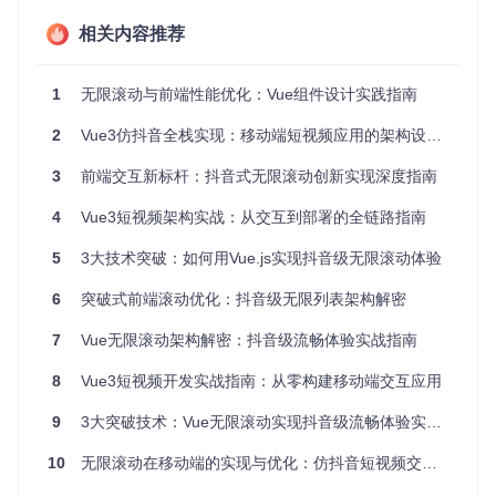
// src/utils/scroll.ts
export
function
checkInViewPort
(
el: HTMLElement, threshol
相关内容推荐
const
 rect = el.
getBoundingClientRect
()

// 元素底部距离视口顶部小于视口高度+阈值时触发
return
 rect.
bottom
 < 
window
.
innerHeight
 + threshold

1
无限滚动与前端性能优化：Vue组件设计实践指南
2
Vue3仿抖音全栈实现：移动端短视频应用的架构设计与交互优化
专业术语（通俗类比）：视口检测就像超市的补货预警系统，
3
前端交互新标杆：抖音式无限滚动创新实现深度指南
当货架上的商品低于预警线时，自动通知仓库补货。
加载状态管理
4
Vue3短视频架构实战：从交互到部署的全链路指南
采用有限状态机控制加载流程：
5
3大技术突破：如何用Vue.js实现抖音级无限滚动体验
6
突破式前端滚动优化：抖音级无限列表架构解密
// src/store/modules/scroll.ts
const
 state = {

7
Vue无限滚动架构解密：抖音级流畅体验实战指南
status
: 
'idle'
, 
// idle/loading/success/error
page
: 
1
,

8
Vue3短视频开发实战指南：从零构建移动端交互应用
hasMore
: 
true
}

9
3大突破技术：Vue无限滚动实现抖音级流畅体验实战指南
// 状态流转逻辑
10
无限滚动在移动端的实现与优化：仿抖音短视频交互技术解析
const
 actions = {

async
loadMore
(
{ state, commit }
) {
