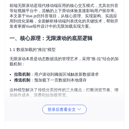
前端无限滚动是现代移动端应用的核心交互模式，尤其在抖音
等短视频平台中，流畅的上下滑动体验直接影响用户留存率。
本文基于Vue.js仿抖音项目，从核心原理、实现架构、实战应
用到优化策略，全面解析移动端列表优化的关键技术，帮助开
发者掌握Vue组件设计中的无限加载实现方案。
一、核心原理：无限滚动的底层逻辑
1.1 数据加载的"推拉"模型
无限滚动本质是动态数据流的管理艺术，采用"推-拉"结合的加
载机制：
拉取机制
：用户滚动到阈值区域触发新数据请求
推送机制
：预加载下一页数据到本地缓存
这种模型解决了传统分页控件的三大痛点：打断浏览节奏、增
加操作成本、浪费初始加载带宽。
1.2 关键技术点解析
视口检测（Viewport Detection）
登录后查看全文
通过监听滚动事件计算元素位置，判断是否触发加载：