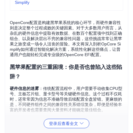
Simplify
OpenCore配置是构建黑苹果系统的核心环节，而硬件兼容性
则是决定整个过程成败的关键因素。对于大多数用户而言，从
杂乱的硬件信息中提取有效数据、在数百个配置项中找到正确
组合、以及解决层出不穷的兼容性问题，这些挑战常常让黑苹
果之旅变成一场令人沮丧的冒险。本文将深入剖析OpCore Si
mplify如何通过智能化解决方案，系统性化解这些痛点，让普
通用户也能轻松完成专业级的OpenCore EFI配置。
黑苹果配置的三重困境：你是否也曾陷入这些陷
阱？
硬件信息的迷雾
：传统配置流程中，用户需要手动收集CPU型
号、主板芯片组、显卡型号等关键硬件信息。这个过程不仅耗
时，还常常因为信息不准确导致后续配置全盘皆错。更麻烦的
是，不同硬件组件之间的兼容性关系错综复杂，即便是经验丰
富的开发者也需要查阅大量资料才能确定最佳组合。
配置参数的迷宫
：OpenCore的配置文件包含数百个参数，每
登录后查看全文
个参数都有其特定含义和取值范围。手动编辑这些参数就像在
没有地图的迷宫中穿行，一个错误的设置就可能导致系统无法