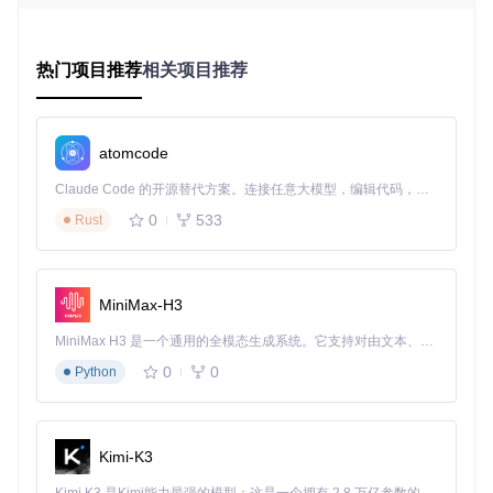
启动。更糟糕的是，不同硬件平台需要不同的配置策略，这让
初学者几乎无从下手。
兼容性问题的泥潭
：即使成功完成了初始配置，用户仍可能面
热门项目推荐
相关项目推荐
临各种兼容性问题。从显卡驱动不加载到声卡无法工作，从睡
眠唤醒失败到网络功能异常，这些问题往往需要深入的技术知
识才能解决。传统方式下，用户不得不反复试验不同的补丁和
驱动组合，这个过程可能持续数周甚至数月。
atomcode
Claude Code 的开源替代方案。连接任意大模型，编辑代码，运行命令，自动验证 — 全自动执行。用 Rust 构建，极致性能。 ｜ An open-source alternative to Claude Code. Connect any LLM, edit code, run commands, and verify changes — autonomously. Built in Rust for speed. Get Started
当智能工具遇见黑苹果：OpCore Simplify的系
0
533
Rust
统性解决方案
自动构建硬件档案：让配置有章可循
MiniMax-H3
传统方式下，收集硬件信息往往需要使用多个工具，然后手动
整理成可用格式。这个过程不仅繁琐，还容易出错。OpCore
MiniMax H3 是一个通用的全模态生成系统。它支持对由文本、图像、视频和音频组成的多模态上下文进行统一理解，并能生成分辨率高达 2K、时长可达 15 秒的带原生立体声音频的视频。得益于面向任务泛化的系统设计，H3 在预训练阶段就已具备广泛的多模态上下文理解与生成能力，能够出色地执行复杂的多模态指令。
Simplify彻底改变了这一现状，通过内置的硬件嗅探器，只需
三步即可完成硬件档案的建立。
0
0
Python
首先，Windows用户可以直接点击"Export Hardware Repor
t"按钮自动生成完整的硬件报告；对于macOS/Linux用户，工
具提供了清晰的指引，说明如何从Windows系统转移硬件报
Kimi-K3
告。生成的报告包含CPU、主板、显卡、声卡、网卡等所有关
键硬件信息，为后续配置奠定坚实基础。