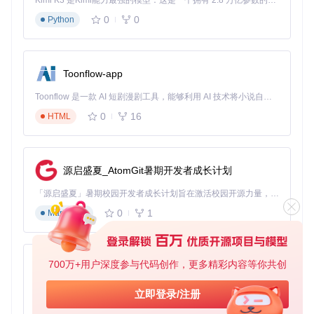
Kimi K3 是Kimi能力最强的模型：这是一个拥有 2.8 万亿参数的混合专家（MoE）模型，具备原生视觉理解能力，并支持 100 万 token 的上下文窗口。
0
0
Python
小贴士
：硬件报告是配置的基础，确保报告包含完整的硬
件信息。对于笔记本电脑，还需要特别注意电源管理相关
的硬件细节。
Toonflow-app
智能兼容性分析：提前规避90%的配置风险
Toonflow 是一款 AI 短剧漫剧工具，能够利用 AI 技术将小说自动转化为剧本，并结合 AI 生成的图片和视频，实现高效的短剧创作。借助 Toonflow，可以轻松完成从文字到影像的全流程，让短剧制作变得更加智能与便捷。
硬件兼容性检查是黑苹果配置中最关键的环节之一。传统方式
0
16
HTML
下，用户需要手动对照硬件兼容性列表，这个过程不仅耗时，
还容易遗漏重要信息。OpCore Simplify将这一过程完全自动
化，基于硬件报告生成详细的兼容性分析报告。
源启盛夏_AtomGit暑期开发者成长计划
工具会逐一检查每个硬件组件与目标macOS版本的兼容性，
并用直观的图标标记支持状态。对于不兼容的组件，工具会提
「源启盛夏」暑期校园开发者成长计划旨在激活校园开源力量，通过积分激励、认证扶持、资源倾斜等形式，引导高校组织和开发者完成「入驻 — 建项目 — 做贡献 — 获认证 — 得资源」的完整闭环。无论你是想带领社团入驻平台的组织者，还是希望用代码贡献证明自己的开发者，都能在这里找到属于你的成长路径。
供具体的解决方案建议，如推荐替代硬件或必要的补丁。这种
前瞻性的兼容性检查可以帮助用户在配置开始前就规避大部分
0
1
Markdown
潜在问题。
700万+用户深度参与代码创作，更多精彩内容等你共创
AionUi
小贴士
：NVIDIA独立显卡在较新的macOS版本中通常不被
支持，此时可以考虑使用集成显卡或更换为AMD显卡。
免费、本地、开源的 24/7 全天候 Cowork 应用，以及适用于 Gemini CLI、Claude Code、Codex、OpenCode、Qwen Code、Goose CLI、Auggie 等的 OpenClaw | 🌟 喜欢就点star吧
立即登录/注册
可视化配置界面：让复杂参数变得直观可控
0
6
TypeScript