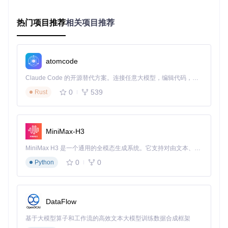
设置音频布局ID和SMBIOS型号
热门项目推荐
相关项目推荐
操作要点：
新手建议保持默认设置，这些配置已经针对大多数
硬件进行了优化。
第三步：生成并验证EFI
atomcode
完成配置后，点击"Build EFI"按钮，工具会自动下载最新的Op
enCore引导程序，获取必要的驱动文件，并应用所有设置。
Claude Code 的开源替代方案。连接任意大模型，编辑代码，运行命令，自动验证 — 全自动执行。用 Rust 构建，极致性能。 ｜ An open-source alternative to Claude Code. Connect any LLM, edit code, run commands, and verify changes — autonomously. Built in Rust for speed. Get Started
生成完成后，系统会显示配置结果和需要注意的事项。
0
539
Rust
操作要点：
保存生成的EFI文件夹到U盘中，按照工具提供的
指南设置BIOS，即可开始安装黑苹果。
MiniMax-H3
🚀 为什么选择本工具
MiniMax H3 是一个通用的全模态生成系统。它支持对由文本、图像、视频和音频组成的多模态上下文进行统一理解，并能生成分辨率高达 2K、时长可达 15 秒的带原生立体声音频的视频。得益于面向任务泛化的系统设计，H3 在预训练阶段就已具备广泛的多模态上下文理解与生成能力，能够出色地执行复杂的多模态指令。
相比传统手动配置方法，OpCore Simplify有三个明显优势：
0
0
Python
时间更短
：传统方法平均需要3小时以上，使用本工具只需
30分钟
成功率更高
：手动配置成功率不足50%，本工具可提升至9
DataFlow
0%以上
无需专业知识
：不需要了解复杂的代码和硬件知识，按提
基于大模型算子和工作流的高效文本大模型训练数据合成框架
示操作即可