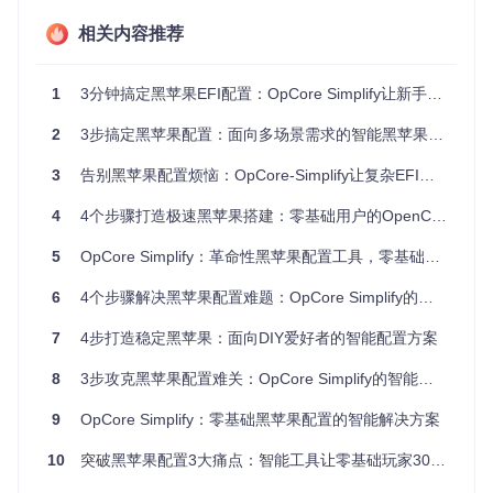
启动工具后，首先需要生成并导入硬件报告。Windows用户可
相关内容推荐
以直接点击"Export Hardware Report"按钮自动生成；Linux和
macOS用户则需要先在Windows系统生成报告后再传输过
来。
1
3分钟搞定黑苹果EFI配置：OpCore Simplify让新手也能轻松上手的智能工具
2
3步搞定黑苹果配置：面向多场景需求的智能黑苹果配置工具
操作要点：
3
告别黑苹果配置烦恼：OpCore-Simplify让复杂EFI搭建变得轻松简单
点击"Select Hardware Report"按钮选择报告文件
工具会自动验证报告完整性
4
4个步骤打造极速黑苹果搭建：零基础用户的OpenCore配置指南
确保看到"Hardware report loaded successfully"的绿色提
5
OpCore Simplify：革命性黑苹果配置工具，零基础也能15分钟搞定EFI
示
第二步：配置系统参数
6
4个步骤解决黑苹果配置难题：OpCore Simplify的自动化EFI生成方案
导入硬件报告后，进入配置界面。系统会根据你的硬件自动推
荐最佳设置，你可以根据需要调整几个关键参数：
7
4步打造稳定黑苹果：面向DIY爱好者的智能配置方案
8
3步攻克黑苹果配置难关：OpCore Simplify的智能解决方案
核心配置项：
9
OpCore Simplify：零基础黑苹果配置的智能解决方案
选择目标macOS版本（支持最新Tahoe 26版本）
10
突破黑苹果配置3大痛点：智能工具让零基础玩家30分钟上手
配置ACPI补丁（自动推荐适合你硬件的补丁）
管理内核扩展（系统会自动选择必要的驱动）