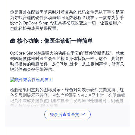
你是否曾在配置黑苹果时对着复杂的代码文件无从下手？是否
为寻找合适的硬件驱动而翻阅无数教程？现在，一款专为新手
设计的OpCore Simplify工具将彻底改变这一切，让普通用户
也能轻松完成黑苹果配置。
🧰 核心功能：像医生诊断一样简单
OpCore Simplify最强大的功能在于它的"硬件诊断系统"。就像
去医院做体检时医生会全面检查身体状况一样，这个工具能自
动扫描你的电脑硬件，从CPU到显卡，从主板到声卡，所有关
键部件都会被仔细评估。
检测结果用直观的图标展示：绿色对勾表示硬件完美支持，红
色叉号则提示不兼容。例如当检测到NVIDIA显卡时，会明确标
记为不兼容并建议使用集成显卡；发现Intel处理器时，则会显
示支持的macOS版本范围。
登录后查看全文
🔨 操作指南：三步轻松上手
第一步：准备硬件报告