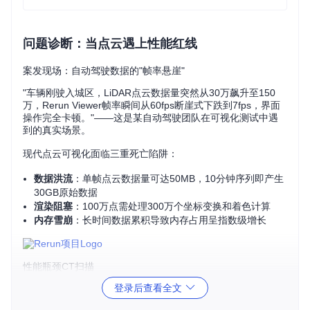
问题诊断：当点云遇上性能红线
案发现场：自动驾驶数据的"帧率悬崖"
"车辆刚驶入城区，LiDAR点云数据量突然从30万飙升至150
万，Rerun Viewer帧率瞬间从60fps断崖式下跌到7fps，界面
操作完全卡顿。"——这是某自动驾驶团队在可视化测试中遇
到的真实场景。
现代点云可视化面临三重死亡陷阱：
数据洪流
：单帧点云数据量可达50MB，10分钟序列即产生
30GB原始数据
渲染阻塞
：100万点需处理300万个坐标变换和着色计算
内存雪崩
：长时间数据累积导致内存占用呈指数级增长
性能瓶颈CT扫描
登录后查看全文
通过Rerun内置的性能分析工具，我们发现典型的性能瓶颈分
布如下：