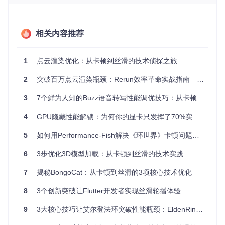
数据传输占比35%：未优化的点云数据在进程间传输消耗大
量带宽
渲染计算占比45%：CPU-GPU数据交换和着色器执行成为
相关内容推荐
主要瓶颈
内存管理占比20%：频繁GC和内存碎片导致间歇性卡顿
1
点云渲染优化：从卡顿到丝滑的技术侦探之旅
分层优化：四级优化策略体系
2
突破百万点云渲染瓶颈：Rerun效率革命实战指南——从卡顿到丝滑的性能优化之旅
一级优化：数据预处理层
3
7个鲜为人知的Buzz语音转写性能调优技巧：从卡顿到丝滑的侦探之旅
空间滤波：智能精简算法
挑战场景
：在保持道路边缘检测精度的同时，如何将120万点
4
GPU隐藏性能解锁：为何你的显卡只发挥了70%实力？
云数据压缩80%？
5
如何用Performance-Fish解决《环世界》卡顿问题：从帧冻结到丝滑体验的终极优化指南
原理
：基于八叉树的空间分层采样，在保留关键特征的同时实
现数据降维。
6
3步优化3D模型加载：从卡顿到丝滑的技术实践
实操代码
：
7
揭秘BongoCat：从卡顿到丝滑的3项核心技术优化
8
3个创新突破让Flutter开发者实现丝滑轮播体验
import
 numpy 
as
from
 sklearn.neighbors 
import
 KDTree

9
3大核心技巧让艾尔登法环突破性能瓶颈：EldenRingFpsUnlockAndMore完全指南
def
octree_downsample
(
points, resolution=
0.1
):
