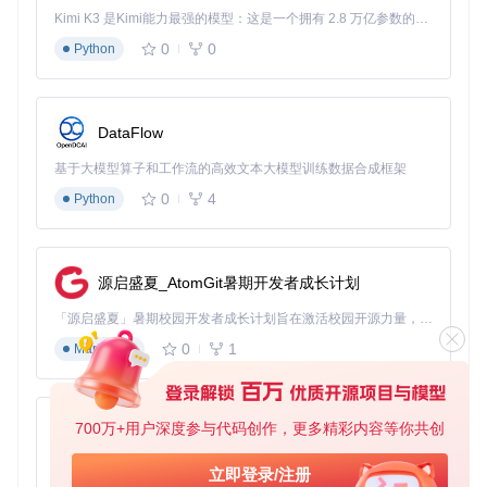
# 取分区内点的平均值作为代表点
Kimi K3 是Kimi能力最强的模型：这是一个拥有 2.8 万亿参数的混合专家（MoE）模型，具备原生视觉理解能力，并支持 100 万 token 的上下文窗口。
        downsampled.append(np.mean(partition_points, axis
0
0
Python
return
验证方法
：通过对比降采样前后的点云覆盖率，确保关键特征
DataFlow
保留率>90%。
基于大模型算子和工作流的高效文本大模型训练数据合成框架
精度控制：数据压缩技术
0
4
Python
将64位浮点数坐标转换为定点数表示，可减少50%数据量：
/// 将f64坐标压缩为i32定点数
fn
compress_coordinates
(original: &[
f64
], scale: 
f64
) 
->
源启盛夏_AtomGit暑期开发者成长计划
    original.
iter
()

        .
map
(|&val| (val * scale).
round
() 
as
i32
)

「源启盛夏」暑期校园开发者成长计划旨在激活校园开源力量，通过积分激励、认证扶持、资源倾斜等形式，引导高校组织和开发者完成「入驻 — 建项目 — 做贡献 — 获认证 — 得资源」的完整闭环。无论你是想带领社团入驻平台的组织者，还是希望用代码贡献证明自己的开发者，都能在这里找到属于你的成长路径。
        .
collect
()

0
1
Markdown
}

// 使用示例：1mm精度的坐标压缩
let
scale_factor
 = 
1000.0
; 
// 1/0.001
700万+用户深度参与代码创作，更多精彩内容等你共创
py-xiaozhi
let
compressed
 = 
compress_coordinates
二级优化：渲染配置层
基于Python的Xiaozhi AI，适用于想要完整Xiaozhi体验而无需拥有专用硬件的用户。
立即登录/注册
实例化渲染：GPU加速关键