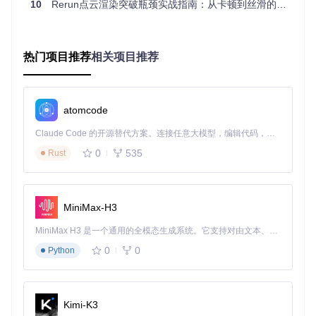
10
Rerun点云渲染突破瓶颈实战指南：从卡顿到丝滑的全栈优化方案
"""

    基于空间分区的点云降采样算法

    参数:

        points: 原始点云数组 (N, 3)

热门项目推荐
相关项目推荐
        resolution: 空间分辨率，控制采样密度

    返回:

        降采样后的点云数组

atomcode
    """
# 计算每个点的空间索引
Claude Code 的开源替代方案。连接任意大模型，编辑代码，运行命令，自动验证 — 全自动执行。用 Rust 构建，极致性能。 ｜ An open-source alternative to Claude Code. Connect any LLM, edit code, run commands, and verify changes — autonomously. Built in Rust for speed. Get Started
    indices = np.floor(points / resolution).astype(
int
)

0
535
Rust
# 使用KDTree进行空间分区
    tree = KDTree(indices)

MiniMax-H3
# 构建空间索引字典
    unique_indices = np.unique(indices, axis=
0
)

MiniMax H3 是一个通用的全模态生成系统。它支持对由文本、图像、视频和音频组成的多模态上下文进行统一理解，并能生成分辨率高达 2K、时长可达 15 秒的带原生立体声音频的视频。得益于面向任务泛化的系统设计，H3 在预训练阶段就已具备广泛的多模态上下文理解与生成能力，能够出色地执行复杂的多模态指令。
    downsampled = []

0
0
Python
for
 idx 
in
 unique_indices:

# 查找该空间分区内的所有点
        mask = np.
all
(indices == idx, axis=
1
)

        partition_points = points[mask]

Kimi-K3