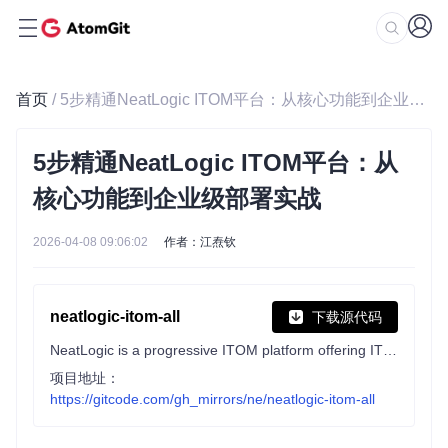
首页
/ 5步精通NeatLogic ITOM平台：从核心功能到企业级部署实战
5步精通NeatLogic ITOM平台：从
核心功能到企业级部署实战
2026-04-08 09:06:02
作者：江焘钦
neatlogic-itom-all
下载源代码
NeatLogic is a progressive ITOM platform offering ITOM solutions for users of various types and sizes. It includes features like ITSM, CMDB, continuous integration, knowledge base, automation, reporting, and inspections. The platform is in active development, with upcoming additions of development and project management functionalities.
项目地址：
https://gitcode.com/gh_mirrors/ne/neatlogic-itom-all