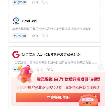
使用Git工具克隆项目仓库并初始化子模块：
0
0
Python
git 
clone
cd
 neatlogic-itom-all

DataFlow
git submodule foreach 
'git checkout develop3.0.0'
# 切换
构建前端资源
基于大模型算子和工作流的高效文本大模型训练数据合成框架
0
5
NeatLogic前端基于Vue框架开发，需要Node.js环境进行构
Python
建：
安装Node.js与cnpm
源启盛夏_AtomGit暑期开发者成长计划
# 安装Node.js v18.x (具体安装方法根据操作系统选择)
「源启盛夏」暑期校园开发者成长计划旨在激活校园开源力量，通过积分激励、认证扶持、资源倾斜等形式，引导高校组织和开发者完成「入驻 — 建项目 — 做贡献 — 获认证 — 得资源」的完整闭环。无论你是想带领社团入驻平台的组织者，还是希望用代码贡献证明自己的开发者，都能在这里找到属于你的成长路径。
npm install cnpm@8.2.0 -g  
# 使用cnpm加速国内依赖下载
0
1
Markdown
构建前端项目
700万+用户深度参与代码创作，更多精彩内容等你共创
cd
 neatlogic-web  
# 进入前端代码目录
py-xiaozhi
cnpm install      
# 安装依赖包
基于Python的Xiaozhi AI，适用于想要完整Xiaozhi体验而无需拥有专用硬件的用户。
cnpm run build    
# 执行构建，生成dist目录
立即登录/注册
0
1
编译后端服务
Python