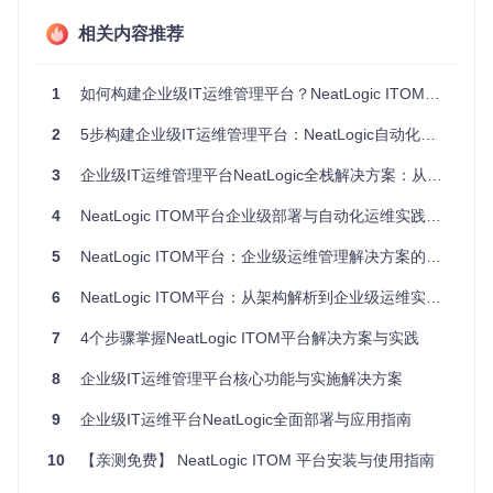
在开始部署NeatLogic平台前，需要确保系统环境满足以下要
相关内容推荐
求：
环境要素
最低配置
推荐配置
1
如何构建企业级IT运维管理平台？NeatLogic ITOM平台实战指南
Linux内核2.6.
Linux CentOS 7.9/Ubuntu
操作系统
2
5步构建企业级IT运维管理平台：NeatLogic自动化部署与实战指南
20.04
32+
Java版
3
企业级IT运维管理平台NeatLogic全栈解决方案：从部署到实战
JDK 8+
OpenJDK 8u342
本
4
NeatLogic ITOM平台企业级部署与自动化运维实践指南
内存容量
4GB RAM
8GB RAM
50GB可用空
5
NeatLogic ITOM平台：企业级运维管理解决方案的核心价值与落地实践
磁盘空间
100GB SSD
间
6
NeatLogic ITOM平台：从架构解析到企业级运维实践指南
数据库
MySQL 5.7+
MySQL 8.0.27
Web服务
7
4个步骤掌握NeatLogic ITOM平台解决方案与实践
Tomcat 9.0.x
Tomcat 9.0.75
器
8
企业级IT运维管理平台核心功能与实施解决方案
前端服务
Nginx 1.14+
Nginx 1.16.1
器
9
企业级IT运维平台NeatLogic全面部署与应用指南
准备基础组件
10
【亲测免费】 NeatLogic ITOM 平台安装与使用指南
首先安装并配置必要的系统组件：