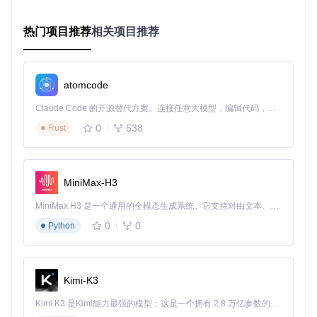
安装JDK
：确保Java环境变量正确配置
热门项目推荐
相关项目推荐
export
export
 PATH=
$JAVA_HOME
/bin:
$PATH
atomcode
配置MySQL
：创建专用数据库和用户
Claude Code 的开源替代方案。连接任意大模型，编辑代码，运行命令，自动验证 — 全自动执行。用 Rust 构建，极致性能。 ｜ An open-source alternative to Claude Code. Connect any LLM, edit code, run commands, and verify changes — autonomously. Built in Rust for speed. Get Started
0
538
CREATE
 DATABASE neatlogic 
CHARACTER
SET
 utf8mb4 
COLLAT
Rust
CREATE
USER
'neatlogic'
@
'localhost'
 IDENTIFIED 
BY
'Str
GRANT
ALL
 PRIVILEGES 
ON
 neatlogic.
*
TO
'neatlogic'
@
'lo
MiniMax-H3
部署Tomcat
：调整JVM参数优化性能
MiniMax H3 是一个通用的全模态生成系统。它支持对由文本、图像、视频和音频组成的多模态上下文进行统一理解，并能生成分辨率高达 2K、时长可达 15 秒的带原生立体声音频的视频。得益于面向任务泛化的系统设计，H3 在预训练阶段就已具备广泛的多模态上下文理解与生成能力，能够出色地执行复杂的多模态指令。
# 在catalina.sh中添加
0
0
Python
JAVA_OPTS=
"-Xms2g -Xmx4g -XX:+UseG1GC -XX:MaxGCPauseMi
执行平台部署流程
Kimi-K3
获取项目代码
Kimi K3 是Kimi能力最强的模型：这是一个拥有 2.8 万亿参数的混合专家（MoE）模型，具备原生视觉理解能力，并支持 100 万 token 的上下文窗口。