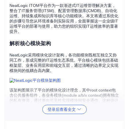
NeatLogic ITOM平台作为一款渐进式IT运维管理解决方案，
整合了IT服务管理(ITSM)、配置管理数据库(CMDB)、自动化
运维、持续集成和知识库等核心功能模块。本文将通过系统化
的步骤引导您从环境准备到实际应用，全面掌握这一企业级IT
运维平台的部署与使用，助力您的组织实现IT运维效率的显著
提升。
解析核心模块架构
NeatLogic采用模块化设计架构，各功能模块既相互独立又协
同工作，形成完整的IT运维生态系统。平台核心模块包括基础
框架层、业务应用层和前端交互层，通过清晰的边界定义实现
模块间的低耦合高内聚。
该架构图展示了平台的模块化设计理念，其中root context包
含公共服务组件，各业务模块(module a/b/x context)拥有独立
的私有资源，通过单向可见性实现模块间安全通信。这种设计
确保了系统的扩展性和维护性，使企业能够根据自身需求灵活
登录后查看全文
配置功能模块。
构建运行环境