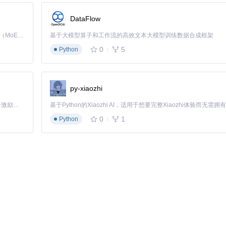
DataFlow
Kimi K3 是Kimi能力最强的模型：这是一个拥有 2.8 万亿参数的混合专家（MoE）模型，具备原生视觉理解能力，并支持 100 万 token 的上下文窗口。
基于大模型算子和工作流的高效文本大模型训练数据合成框架
0
5
Python
py-xiaozhi
「源启盛夏」暑期校园开发者成长计划旨在激活校园开源力量，通过积分激励、认证扶持、资源倾斜等形式，引导高校组织和开发者完成「入驻 — 建项目 — 做贡献 — 获认证 — 得资源」的完整闭环。无论你是想带领社团入驻平台的组织者，还是希望用代码贡献证明自己的开发者，都能在这里找到属于你的成长路径。
0
1
Python
ion:,,,/LayUI.Wpf;component/Themes/Default.xaml"
/>