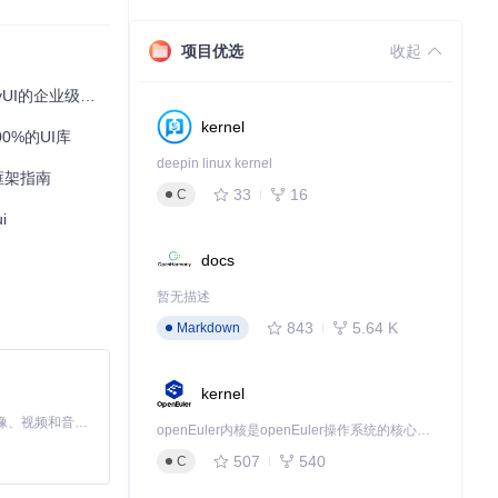
项目优选
收起
级后台管理系统框架
kernel
0%的UI库
deepin linux kernel
板框架指南
33
16
C
i
docs
暂无描述
843
5.64 K
Markdown
kernel
MiniMax H3 是一个通用的全模态生成系统。它支持对由文本、图像、视频和音频组成的多模态上下文进行统一理解，并能生成分辨率高达 2K、时长可达 15 秒的带原生立体声音频的视频。得益于面向任务泛化的系统设计，H3 在预训练阶段就已具备广泛的多模态上下文理解与生成能力，能够出色地执行复杂的多模态指令。
openEuler内核是openEuler操作系统的核心，既是系统性能与稳定性的基石，也是连接处理器、设备与服务的桥梁。
507
540
C