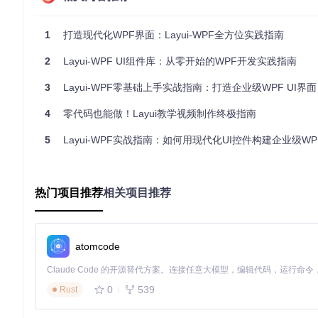
打开解决方案文件
1
打造现代化WPF界面：Layui-WPF全方位实践指南
2
Layui-WPF UI组件库：从零开始的WPF开发实践指南
3
Layui-WPF零基础上手实战指南：打造企业级WPF UI界面
还原NuGet依赖并构建解决方案
4
零代码也能做！Layui教学视频制作终极指南
dotnet restore

5
Layui-WPF实战指南：如何用现代化UI控件构建企业级W
2.3 三种集成方式详解
2.3.1 NuGet包集成（推荐）
在Visual Studio中通过NuGet包管理器安装：
热门项目推荐
相关项目推荐
2.3.2 项目引用集成
atomcode
右键解决方案选择"添加"→"现有项目"
选择LayUI.Wpf.csproj文件
在目标项目中添加对LayUI.Wpf项目的引用
0
539
Rust
2.3.3 DLL直接引用
构建LayUI.Wpf项目