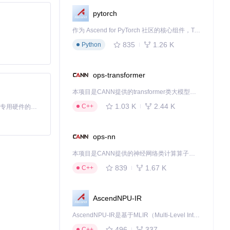
pytorch
作为 Ascend for PyTorch 社区的核心组件，TorchNPU 是昇腾专为 PyTorch 打造的深度学习适配插件，使 PyTorch 框架能够直接调用昇腾 NPU，为开发者提供昇腾 AI 处理器的超强算力。
835
1.26 K
Python
ops-transformer
本项目是CANN提供的transformer类大模型算子库，实现网络在NPU上加速计算。
1.03 K
2.44 K
C++
基于Python的Xiaozhi AI，适用于想要完整Xiaozhi体验而无需拥有专用硬件的用户。
ops-nn
本项目是CANN提供的神经网络类计算算子库，实现网络在NPU上加速计算。
839
1.67 K
C++
AscendNPU-IR
AscendNPU-IR是基于MLIR（Multi-Level Intermediate Representation）构建的，面向昇腾亲和算子编译时使用的中间表示，提供昇腾完备表达能力，通过编译优化提升昇腾AI处理器计算效率，支持通过生态框架使能昇腾AI处理器与深度调优
496
337
C++