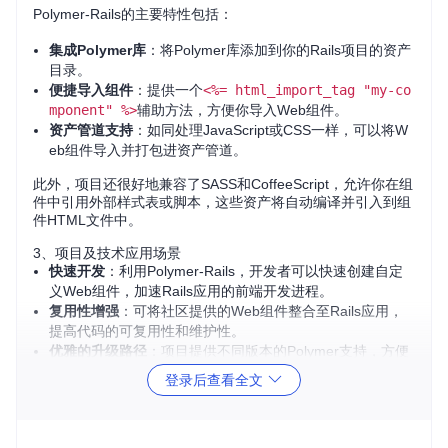
Polymer-Rails的主要特性包括：
集成Polymer库
：将Polymer库添加到你的Rails项目的资产
目录。
便捷导入组件
：提供一个
<%= html_import_tag "my-co
mponent" %>
辅助方法，方便你导入Web组件。
资产管道支持
：如同处理JavaScript或CSS一样，可以将W
eb组件导入并打包进资产管道。
此外，项目还很好地兼容了SASS和CoffeeScript，允许你在组
件中引用外部样式表或脚本，这些资产将自动编译并引入到组
件HTML文件中。
3、项目及技术应用场景
快速开发
：利用Polymer-Rails，开发者可以快速创建自定
义Web组件，加速Rails应用的前端开发进程。
复用性增强
：可将社区提供的Web组件整合至Rails应用，
提高代码的可复用性和维护性。
优雅的升级路径
：项目提供不同版本的Polymer支持，方便
你选择最适合当前需求的版本进行升级。
登录后查看全文
4、项目特点
易于安装
：只需一行命令，即可完成Gemfile的配置和基础
文件的生成。
良好的兼容性
：支持与SASS和CoffeeScript的集成，以及W