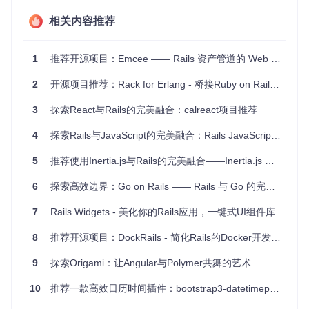
eb Components的不同版本。
相关内容推荐
强大的社区支持
：你可以找到许多预先构建好的Web组件，
如Core和Paper元素，丰富你的应用程序。
1
推荐开源项目：Emcee —— Rails 资产管道的 Web Components 扩展
开始尝试Polymer-Rails！
2
开源项目推荐：Rack for Erlang - 桥接Ruby on Rails与Erlang的革新之旅
要开始使用，只需将
gem 'polymer-rails'
添加到你的Gem
file，然后运行
bundle install
。之后，使用
rails g poly
3
探索React与Rails的完美融合：calreact项目推荐
mer:install
生成基础设置，
rails g polymer:componen
t <component-name>
创建自定义组件。一切准备就绪后，
4
探索Rails与JavaScript的完美融合：Rails JavaScript Integration Strategies
启动你的Rails应用，开始享受Polymer带来的强大功能吧！
5
推荐使用Inertia.js与Rails的完美融合——Inertia.js Rails Adapter
查看
示例应用
以获取实际操作的灵感，或者探索
项目GitHub仓
库
了解更多信息和贡献代码的方法。
6
探索高效边界：Go on Rails —— Rails 与 Go 的完美融合
现在，是时候让Web Components成为你Rails项目的一部
7
Rails Widgets - 美化你的Rails应用，一键式UI组件库
分，释放出更大的创新潜力！
8
推荐开源项目：DockRails - 简化Rails的Docker开发环境管理
9
探索Origami：让Angular与Polymer共舞的艺术
10
推荐一款高效日历时间插件：bootstrap3-datetimepicker-rails