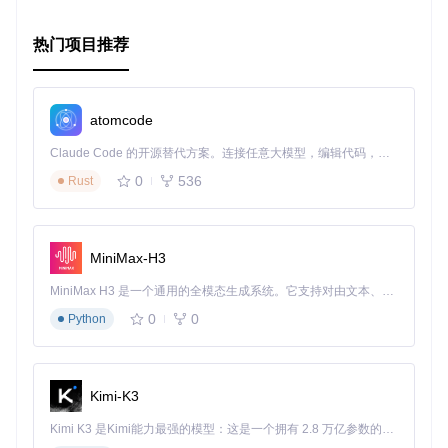
热门项目推荐
atomcode
Claude Code 的开源替代方案。连接任意大模型，编辑代码，运行命令，自动验证 — 全自动执行。用 Rust 构建，极致性能。 ｜ An open-source alternative to Claude Code. Connect any LLM, edit code, run commands, and verify changes — autonomously. Built in Rust for speed. Get Started
0
536
Rust
MiniMax-H3
MiniMax H3 是一个通用的全模态生成系统。它支持对由文本、图像、视频和音频组成的多模态上下文进行统一理解，并能生成分辨率高达 2K、时长可达 15 秒的带原生立体声音频的视频。得益于面向任务泛化的系统设计，H3 在预训练阶段就已具备广泛的多模态上下文理解与生成能力，能够出色地执行复杂的多模态指令。
0
0
Python
Kimi-K3
Kimi K3 是Kimi能力最强的模型：这是一个拥有 2.8 万亿参数的混合专家（MoE）模型，具备原生视觉理解能力，并支持 100 万 token 的上下文窗口。