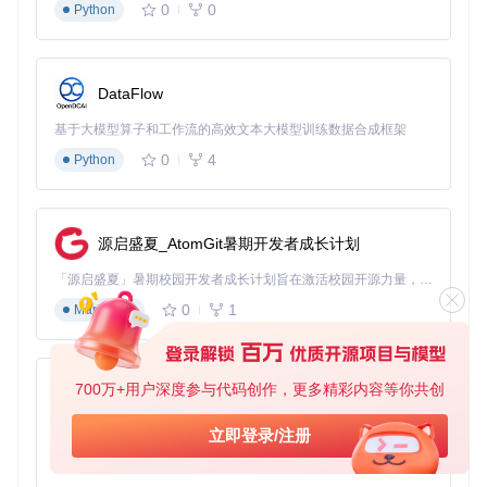
0
0
Python
DataFlow
基于大模型算子和工作流的高效文本大模型训练数据合成框架
0
4
Python
源启盛夏_AtomGit暑期开发者成长计划
「源启盛夏」暑期校园开发者成长计划旨在激活校园开源力量，通过积分激励、认证扶持、资源倾斜等形式，引导高校组织和开发者完成「入驻 — 建项目 — 做贡献 — 获认证 — 得资源」的完整闭环。无论你是想带领社团入驻平台的组织者，还是希望用代码贡献证明自己的开发者，都能在这里找到属于你的成长路径。
0
1
Markdown
700万+用户深度参与代码创作，更多精彩内容等你共创
py-xiaozhi
基于Python的Xiaozhi AI，适用于想要完整Xiaozhi体验而无需拥有专用硬件的用户。
立即登录/注册
0
1
Python