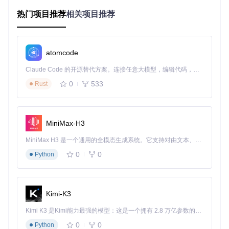
针肾上腺素，帧率提升明显，卡顿说再见。
热门项目推荐
相关项目推荐
更贴心的是，GHelper会自动记录你的使用习惯。比如在电池
供电时切换到节能模式，插上电源后自动开启性能模式，这种
智能切换让你无需手动调节，专注于游戏本身。
atomcode
移动办公的续航救星
Claude Code 的开源替代方案。连接任意大模型，编辑代码，运行命令，自动验证 — 全自动执行。用 Rust 构建，极致性能。 ｜ An open-source alternative to Claude Code. Connect any LLM, edit code, run commands, and verify changes — autonomously. Built in Rust for speed. Get Started
经常需要带着笔记本外出？GHelper的优化模式就是你的最佳
0
533
Rust
搭档。它会根据电源状态自动调整系统配置，在保证基本性能
的同时，最大程度延长电池续航时间。
创意工作的稳定伙伴
MiniMax-H3
视频剪辑、3D渲染这些重负载任务，最怕的就是系统不稳定。
GHelper的风扇曲线编辑器让你可以针对不同性能模式设置个
MiniMax H3 是一个通用的全模态生成系统。它支持对由文本、图像、视频和音频组成的多模态上下文进行统一理解，并能生成分辨率高达 2K、时长可达 15 秒的带原生立体声音频的视频。得益于面向任务泛化的系统设计，H3 在预训练阶段就已具备广泛的多模态上下文理解与生成能力，能够出色地执行复杂的多模态指令。
性化的散热策略，确保机器在高负载下依然保持冷静。
0
0
Python
四个核心功能模块深度体验
性能模式一键切换
Kimi-K3
静音、平衡、涡轮三种模式覆盖了从日常办公到专业应用的所
Kimi K3 是Kimi能力最强的模型：这是一个拥有 2.8 万亿参数的混合专家（MoE）模型，具备原生视觉理解能力，并支持 100 万 token 的上下文窗口。
有场景。最让我惊喜的是风扇+电源模式的加入，让你可以精
细控制散热和功耗的平衡点。
0
0
Python