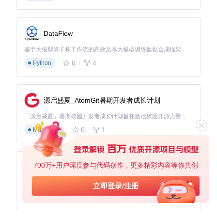
显卡模式智能优化
GHelper提供了四种显卡工作方式：节能模式适合文字处理，
DataFlow
标准模式满足日常娱乐，极限模式专为游戏设计，而优化模式
则是最聪明的选择——自动根据电源状态切换。
基于大模型算子和工作流的高效文本大模型训练数据合成框架
0
4
Python
屏幕刷新率自动调节
这个功能看似简单，实际体验却让人惊艳。插电时自动切换到
最高刷新率，拔电后降为60Hz，既保证了流畅体验，又延长
源启盛夏_AtomGit暑期开发者成长计划
了电池使用时间。
「源启盛夏」暑期校园开发者成长计划旨在激活校园开源力量，通过积分激励、认证扶持、资源倾斜等形式，引导高校组织和开发者完成「入驻 — 建项目 — 做贡献 — 获认证 — 得资源」的完整闭环。无论你是想带领社团入驻平台的组织者，还是希望用代码贡献证明自己的开发者，都能在这里找到属于你的成长路径。
灯光效果个性定制
0
1
Markdown
从键盘背光到矩阵灯效，GHelper都提供了丰富的调节选项。
你可以选择静态颜色，也可以设置呼吸效果，甚至让灯光随着
音乐节奏跳动。
700万+用户深度参与代码创作，更多精彩内容等你共创
py-xiaozhi
技术亮点：为什么GHelper如此高效
基于Python的Xiaozhi AI，适用于想要完整Xiaozhi体验而无需拥有专用硬件的用户。
立即登录/注册
0
1
传统的控制软件就像是通过多个翻译官来传达指令，而GHelp
Python
er则是直接与硬件对话。这种"零距离"沟通方式，不仅响应更
快，资源占用也更低。