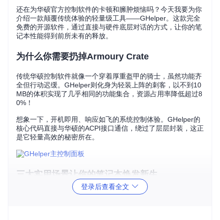
还在为华硕官方控制软件的卡顿和臃肿烦恼吗？今天我要为你
介绍一款颠覆传统体验的轻量级工具——GHelper。这款完全
免费的开源软件，通过直接与硬件底层对话的方式，让你的笔
记本性能得到前所未有的释放。
为什么你需要扔掉Armoury Crate
传统华硕控制软件就像一个穿着厚重盔甲的骑士，虽然功能齐
全但行动迟缓。GHelper则化身为轻装上阵的刺客，以不到10
MB的体积实现了几乎相同的功能集合，资源占用率降低超过8
0%！
想象一下，开机即用、响应如飞的系统控制体验。GHelper的
核心代码直接与华硕的ACPI接口通信，绕过了层层封装，这正
是它轻量高效的秘密所在。
三大实用场景让你的笔记本焕发新生
登录后查看全文
游戏玩家的性能利器
当你开启游戏时，GHelper的涡轮模式瞬间激活，配合极限显
卡模式，让独显火力全开。这种组合就像给你的笔记本打了一