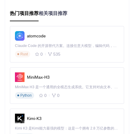
多协议追踪引擎
热门项目推荐
相关项目推荐
核心追踪模块
支持ICMP、TCP、UDP和QUIC多种协议，适应
不同网络环境的探测需求。通过可配置的探测参数，用户可针
对特定场景优化追踪策略，如TCP SYN探测穿透防火墙限制，
UDP模式提高探测效率。
atomcode
分布式网络智能分析
Claude Code 的开源替代方案。连接任意大模型，编辑代码，运行命令，自动验证 — 全自动执行。用 Rust 构建，极致性能。 ｜ An open-source alternative to Claude Code. Connect any LLM, edit code, run commands, and verify changes — autonomously. Built in Rust for speed. Get Started
工具内置的路径分析算法能自动识别网络瓶颈点，通过计算各
0
535
Rust
节点的延迟波动系数和丢包率，生成路径质量评分。系统还能
识别运营商网络边界，帮助诊断跨运营商连接问题。
MiniMax-H3
图2：跨国网络路径分析界面，展示不同运营商间的路由交接
点和网络性能指标
MiniMax H3 是一个通用的全模态生成系统。它支持对由文本、图像、视频和音频组成的多模态上下文进行统一理解，并能生成分辨率高达 2K、时长可达 15 秒的带原生立体声音频的视频。得益于面向任务泛化的系统设计，H3 在预训练阶段就已具备广泛的多模态上下文理解与生成能力，能够出色地执行复杂的多模态指令。
0
0
功能矩阵：构建全方位诊断能力
Python
定位跨国网络延迟：地理可视化技术应用
NextTrace的地理可视化功能通过以下技术实现：
Kimi-K3
IP地址解析：整合多源IP地理信息数据库
Kimi K3 是Kimi能力最强的模型：这是一个拥有 2.8 万亿参数的混合专家（MoE）模型，具备原生视觉理解能力，并支持 100 万 token 的上下文窗口。