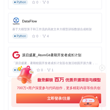
路径绘制：基于节点坐标生成平滑路径曲线
0
0
Python
性能标注：颜色编码显示延迟区间（绿色<30ms，黄色30-
100ms，红色>100ms）
在实际应用中，这一功能帮助某跨境电商平台发现其欧洲用户
DataFlow
访问延迟过高的原因：数据包绕经北美而非直连欧洲节点，通
过调整CDN节点配置将平均延迟降低47%。
基于大模型算子和工作流的高效文本大模型训练数据合成框架
优化分布式系统通信：多维度数据分析方案
0
4
Python
工具提供三类关键指标帮助优化分布式系统通信：
延迟分析：每跳延迟、抖动率、丢包率
源启盛夏_AtomGit暑期开发者成长计划
拓扑分析：ASN路径、运营商切换点、网络层级
性能分析：路径稳定性评分、最优路径推荐
「源启盛夏」暑期校园开发者成长计划旨在激活校园开源力量，通过积分激励、认证扶持、资源倾斜等形式，引导高校组织和开发者完成「入驻 — 建项目 — 做贡献 — 获认证 — 得资源」的完整闭环。无论你是想带领社团入驻平台的组织者，还是希望用代码贡献证明自己的开发者，都能在这里找到属于你的成长路径。
0
1
💡 专业提示：在微服务架构中，建议对核心服务间的通信路径
Markdown
建立基准线，通过定期追踪发现性能退化趋势。
构建网络故障预警：实时监控与异常检测
700万+用户深度参与代码创作，更多精彩内容等你共创
py-xiaozhi
服务器模块
提供HTTP API和WebSocket接口，支持将追踪数
据集成到监控系统。通过设置延迟阈值和路径变化检测，可实
基于Python的Xiaozhi AI，适用于想要完整Xiaozhi体验而无需拥有专用硬件的用户。
立即登录/注册
现网络异常的实时预警。某云服务提供商利用此功能将网络故
0
1
障发现时间从平均45分钟缩短至8分钟。
Python