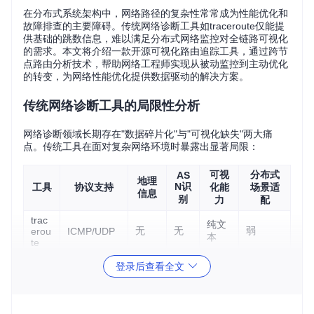
在分布式系统架构中，网络路径的复杂性常常成为性能优化和
故障排查的主要障碍。传统网络诊断工具如traceroute仅能提
供基础的跳数信息，难以满足分布式网络监控对全链路可视化
的需求。本文将介绍一款开源可视化路由追踪工具，通过跨节
点路由分析技术，帮助网络工程师实现从被动监控到主动优化
的转变，为网络性能优化提供数据驱动的解决方案。
传统网络诊断工具的局限性分析
网络诊断领域长期存在"数据碎片化"与"可视化缺失"两大痛
点。传统工具在面对复杂网络环境时暴露出显著局限：
可视
分布式
AS
地理
N识
工具
协议支持
化能
场景适
信息
别
力
配
trac
纯文
无
无
弱
erou
ICMP/UDP
本
te
简单
登录后查看全文
无
无
弱
mtr
ICMP/UDP
表格
基础
path
无
无
中
ICMP
ping
图表