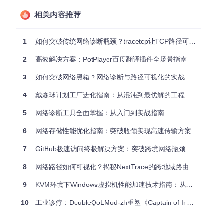
完
精确
多维
相关内容推荐
Next
整
ICMP/TCP/
到城
可视
强
Trac
UDP/QUIC
支
e
市
化
持
1
如何突破传统网络诊断瓶颈？tracetcp让TCP路径可视化不再困难
传统工具输出的纯文本数据需要人工整理分析，在跨国网络诊
2
高效解决方案：PotPlayer百度翻译插件全场景指南
断场景中尤为明显。例如排查中国到日本的跨洋链路时，工程
师需手动关联IP地址与地理位置，效率低下且容易出错。
3
如何突破网络黑箱？网络诊断与路径可视化的实战指南
核心价值：从数据到决策的转化引擎
4
戴森球计划工厂进化指南：从混沌到最优解的工程实践
NextTrace通过三大核心能力重构网络诊断流程：
5
网络诊断工具全面掌握：从入门到实战指南
实现毫秒级路径可视化
6
网络存储性能优化指南：突破瓶颈实现高速传输方案
工具将抽象的网络路径转化为直观的地理分布与ASN拓扑。通
7
GitHub极速访问终极解决方案：突破跨境网络瓶颈的技术实践
过整合IP地理信息数据库，每个网络节点自动关联经纬度坐
标，形成可交互的路径地图。这种可视化能力使工程师能快速
8
网络路径如何可视化？揭秘NextTrace的跨地域路由分析技术
识别路由异常点，将平均故障定位时间从小时级缩短至分钟
级。
9
KVM环境下Windows虚拟机性能加速技术指南：从瓶颈诊断到性能倍增实战
10
工业诊疗：DoubleQoLMod-zh重塑《Captain of Industry》运营效能
图1：NextTrace展示从中国到日本的完整路由路径，包含延
迟、地理位置和运营商信息的网络路径分析界面