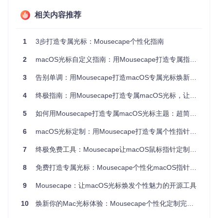
时预览功能让你在应用前就能看到效果，避免反复尝试的麻
烦。
相关内容推荐
三步打造专属光标风格
1
3步打造专属光标：Mousecape个性化指南
第一步：获取项目源码
2
macOS光标自定义指南：用Mousecape打造专属指针焕新体验
打开终端，执行以下命令克隆项目仓库：
3
告别单调：用Mousecape打造macOS专属光标焕新体验
git 
clone
4
终极指南：用Mousecape打造专属macOS光标，让你的鼠标指针焕然一新
第二步：构建应用程序
5
如何用Mousecape打造专属macOS光标主题：超简单自定义教程 🖱️
进入项目目录，使用Xcode打开工程文件： [路径说明]：Mous
ecape.xcodeproj
6
macOS光标定制：用Mousecape打造专属个性指针的焕新体验
点击Xcode的"Build"按钮生成应用，首次运行时会提示安装Hel
7
终极免费工具：Mousecape让macOS鼠标指针定制变得简单快速
per Tool，这是确保光标修改权限的必要组件，请点击"安
装"完成配置。
8
免费打造专属光标：Mousecape个性化macOS指针完全指南
第三步：选择并应用主题
9
Mousecape：让macOS光标焕发个性魅力的开源工具
启动Mousecape后，在主题列表中选择喜欢的风格，点击主题
10
焕新你的Mac光标体验：Mousecape个性化定制完全指南
名称即可预览效果，满意后点击右侧"HD"按钮应用。当前应用
的主题会显示绿色对勾标记，随时可以切换回系统默认光标。