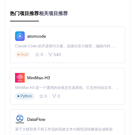
图：Mousecape主界面展示多种光标主题，每个主题包含不同
热门项目推荐
相关项目推荐
状态的指针样式，支持一键应用高清光标
创意应用场景推荐
atomcode
工作效率提升
Claude Code 的开源替代方案。连接任意大模型，编辑代码，运行命令，自动验证 — 全自动执行。用 Rust 构建，极致性能。 ｜ An open-source alternative to Claude Code. Connect any LLM, edit code, run commands, and verify changes — autonomously. Built in Rust for speed. Get Started
为不同工作场景设置专属光标：编程时使用精准定位的"编辑
0
540
Rust
模式"光标，设计工作时切换为带色彩标记的"设计模式"光标，
阅读文档时使用柔和的"浏览模式"光标，通过视觉差异快速识
别当前工作状态。
MiniMax-H3
个性化桌面打造
配合macOS的深色/浅色模式，选择互补色系的光标主题。例
MiniMax H3 是一个通用的全模态生成系统。它支持对由文本、图像、视频和音频组成的多模态上下文进行统一理解，并能生成分辨率高达 2K、时长可达 15 秒的带原生立体声音频的视频。得益于面向任务泛化的系统设计，H3 在预训练阶段就已具备广泛的多模态上下文理解与生成能力，能够出色地执行复杂的多模态指令。
如深色模式搭配荧光蓝光标，浅色模式使用深灰光标，让界面
0
0
Python
风格更加统一协调。
协作与演示优化
在远程会议或教学演示时，使用醒目的光标主题（如带轨迹动
DataFlow
画的光标），让观众更容易跟随你的操作位置，提升沟通效
率。
基于大模型算子和工作流的高效文本大模型训练数据合成框架