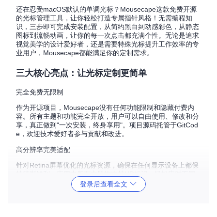
还在忍受macOS默认的单调光标？Mousecape这款免费开源
的光标管理工具，让你轻松打造专属指针风格！无需编程知
识，三步即可完成安装配置，从简约黑白到动感彩色，从静态
图标到流畅动画，让你的每一次点击都充满个性。无论是追求
视觉美学的设计爱好者，还是需要特殊光标提升工作效率的专
业用户，Mousecape都能满足你的定制需求。
三大核心亮点：让光标定制更简单
完全免费无限制
作为开源项目，Mousecape没有任何功能限制和隐藏付费内
容。所有主题和功能完全开放，用户可以自由使用、修改和分
享，真正做到"一次安装，终身享用"。项目源码托管于GitCod
e，欢迎技术爱好者参与贡献和改进。
高分辨率完美适配
针对Retina屏幕优化的光标资源，确保在任何显示设备上都保
持清晰锐利。应用中所有主题均支持HD标识，轻松应对不同
分辨率需求，告别模糊的低清光标。
登录后查看全文
操作直观易上手
无需复杂设置，通过简洁的界面即可完成主题切换和管理。实