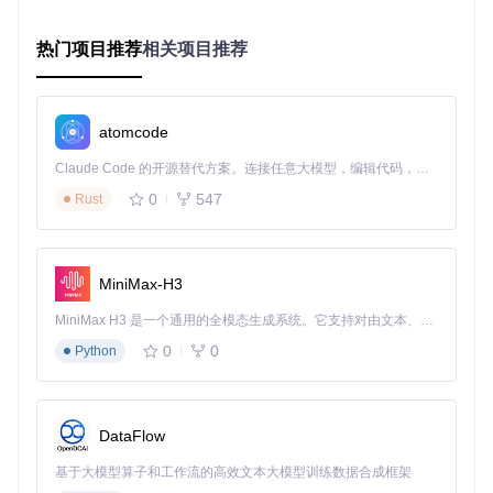
观界面设置生物的巡逻范围、互动规则和情绪状态，系统自动
生成过渡动画。
热门项目推荐
相关项目推荐
行业对比：重新定义Minecraft动画工具标准
atomcode
功能维
传统工作流
其他插件
Claude Code 的开源替代方案。连接任意大模型，编辑代码，运行命令，自动验证 — 全自动执行。用 Rust 构建，极致性能。 ｜ An open-source alternative to Claude Code. Connect any LLM, edit code, run commands, and verify changes — autonomously. Built in Rust for speed. Get Started
MCprep
度
0
547
Rust
场景构
批量处理，3
手动放置，1-
部分自动化，
建效率
0秒/场景
2小时/场景
15分钟/场景
材质质
PBR支持，
基础纹理，手
有限材质支
量
自动UV优化
动调整
持，无优化
MiniMax-H3
生物动
参数化行为
MiniMax H3 是一个通用的全模态生成系统。它支持对由文本、图像、视频和音频组成的多模态上下文进行统一理解，并能生成分辨率高达 2K、时长可达 15 秒的带原生立体声音频的视频。得益于面向任务泛化的系统设计，H3 在预训练阶段就已具备广泛的多模态上下文理解与生成能力，能够出色地执行复杂的多模态指令。
逐帧关键帧
简单循环动画
画控制
系统
0
0
Python
全版本支
资源包
版本依赖，需
持，自动适
有限版本支持
兼容性
手动调整
配
DataFlow
MCprep的独特优势在于其"全流程整合"理念，避免了多个工
具间的数据转换损耗。通过统一的数据格式和状态管理，实现
基于大模型算子和工作流的高效文本大模型训练数据合成框架
了从世界导入、场景构建、材质处理到动画生成的无缝衔接。