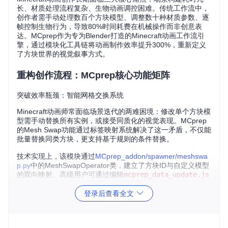
长、材质处理流程复杂、生物动画调控困难。传统工作流中，
创作者需手动处理数百个方块模型、调整数十种材质参数、逐
帧控制生物行为，导致80%时间耗费在机械操作而非创意表
达。MCprep作为专为Blender打造的Minecraft动画工作流引
擎，通过模块化工具链将动画制作效率提升300%，重新定义
了方块世界的视觉叙事方式。
重构创作流程：MCprep核心功能矩阵
突破效率瓶颈：智能网格交换系统
Minecraft动画师常面临场景迭代的两难困境：修改单个方块模
型需手动替换所有实例，或接受同质化的视觉表现。MCprep
的Mesh Swap功能通过标签映射系统解决了这一矛盾，不仅能
批量替换同类方块，更支持基于规则的条件替换。
技术实现上，该模块通过
MCprep_addon/spawner/meshswa
p.py
中的MeshSwapOperator类，建立了方块ID与自定义模型
的双向映射。高级用户可通过编辑
mcprep_data_update.js
on
文件，定义复杂的替换规则，如"将所有砂岩方块替换为自
定义城堡砖块，并自动调整UV映射"。
登录后查看全文
对比传统工作流：