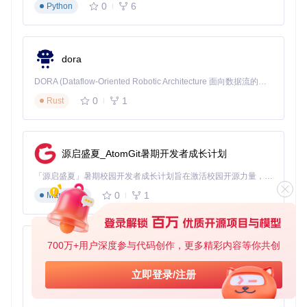
0
6
Python
创意扩展：从技术实现到艺术表达
进阶场景案例：动态天气系统
dora
利用MCprep的材质序列功能和粒子系统结合，可创建动态天
DORA (Dataflow-Oriented Robotic Architecture 面向数据流的机器人架构) 是为 AI 与具身智能机器人打造的高性能开发框架，以数据流范式重构开发逻辑，原生支持分布式部署与端边云协同 —— 无需复杂适配，即可实现一体端到端具身大小脑、VLA等模型部署，无缝衔接感知、推理、控制全链路，让 AI 能力与机器人动作深度融合。 依托 Rust 内核与零拷贝通信技术，它将具身大小脑、VLA等模型推理、多模态数据融合延迟压缩至微秒级，同时兼容 ROS2 生态与国产 AI 芯片，彻底降低具身智能机器人的开发门槛，让分布式部署下的 AI 赋能创新更高效、更灵活。
气效果。通过
MCprep_addon/materials/sequences.py
中的Te
xtureSequence类，实现雨水纹理的动态更新，配合Blender
0
1
Rust
的流体模拟，打造沉浸式天气场景。
高级角色动画：情绪驱动的生物行为
源启盛夏_AtomGit暑期开发者成长计划
修改Spawner模块的AI决策树，实现基于情绪状态的生物行为
变化。例如，通过调整
entities.py
中的aggression_factor
「源启盛夏」暑期校园开发者成长计划旨在激活校园开源力量，通过积分激励、认证扶持、资源倾斜等形式，引导高校组织和开发者完成「入驻 — 建项目 — 做贡献 — 获认证 — 得资源」的完整闭环。无论你是想带领社团入驻平台的组织者，还是希望用代码贡献证明自己的开发者，都能在这里找到属于你的成长路径。
参数与动画混合权重的映射关系，使生物在不同情绪下呈现完
全不同的动作集。
0
1
Markdown
大规模场景管理：城市生成与优化
结合MCprep的批量处理能力与Blender的集合实例化功能，可
700万+用户深度参与代码创作，更多精彩内容等你共创
py-xiaozhi
创建包含数千个建筑的 Minecraft城市。关键在于利用
util.p
y
中的InstanceManager类，优化内存使用，保持场景可编辑
基于Python的Xiaozhi AI，适用于想要完整Xiaozhi体验而无需拥有专用硬件的用户。
立即登录/注册
性。
0
1
Python
探索与学习资源导航