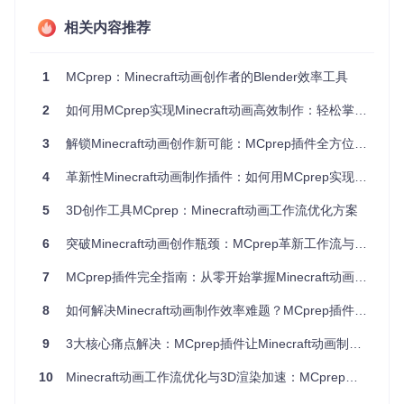
手动替换：300个方块需1.5小时
MCprep方案：设置规则后30秒完成，且支持实时预览
相关内容推荐
释放视觉潜能：材质智能处理引擎
材质处理是Minecraft视觉质量的关键瓶颈，默认纹理在Blend
1
MCprep：Minecraft动画创作者的Blender效率工具
er中常出现接缝明显、光照反应不自然等问题。MCprep的材
质准备工具通过三层处理机制解决这一问题：自动修复UV重
2
如何用MCprep实现Minecraft动画高效制作：轻松掌握Blender工作流
叠、生成PBR材质参数、建立纹理集管理系统。
核心实现位于
MCprep_addon/materials/prep.py
的MaterialPr
3
解锁Minecraft动画创作新可能：MCprep插件全方位使用指南
eparer类，该模块解析Minecraft资源包结构，将漫反射贴图自
动转换为Blender兼容的节点材质。高级技巧包括：通过修改
v
4
革新性Minecraft动画制作插件：如何用MCprep实现Blender工作流效率提升300%？
ivy_materials.py
中的参数阈值，调整金属度和粗糙度的默
认计算方式，实现风格化渲染效果。
5
3D创作工具MCprep：Minecraft动画工作流优化方案
效果对比显示，处理后的材质在保持Minecraft风格的同时，光
6
突破Minecraft动画创作瓶颈：MCprep革新工作流与创意表达指南
影表现提升40%，动画渲染时的材质一致性显著增强。
7
MCprep插件完全指南：从零开始掌握Minecraft动画制作技巧
激活场景生命力：生物生成与控制系统
8
如何解决Minecraft动画制作效率难题？MCprep插件全解析
生物动画是Minecraft叙事的灵魂，但传统逐帧调整方式使单个
生物动画需数小时制作。MCprep的Spawner模块通过行为预
9
3大核心痛点解决：MCprep插件让Minecraft动画制作效率提升300%
设系统，将生物动画制作从"逐帧调整"转变为"参数调控"。
该系统核心代码位于
MCprep_addon/spawner/entities.py
，包
10
Minecraft动画工作流优化与3D渲染加速：MCprep插件技术解析与实践指南
含AI路径模拟、动作混合器和群体行为算法。创作者可通过直