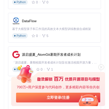
nt模拟用户操作完成预约流程。核心算法包括门店评分系统和
0
0
Python
智能重试机制，确保在高并发情况下仍能稳定运行。
三步快速部署指南
DataFlow
获取项目代码
打开终端，执行以下命令克隆项目代码库：
基于大模型算子和工作流的高效文本大模型训练数据合成框架
0
5
Python
git 
clone
进入部署目录
源启盛夏_AtomGit暑期开发者成长计划
切换到Docker部署目录，准备启动系统：
「源启盛夏」暑期校园开发者成长计划旨在激活校园开源力量，通过积分激励、认证扶持、资源倾斜等形式，引导高校组织和开发者完成「入驻 — 建项目 — 做贡献 — 获认证 — 得资源」的完整闭环。无论你是想带领社团入驻平台的组织者，还是希望用代码贡献证明自己的开发者，都能在这里找到属于你的成长路径。
cd
0
1
Markdown
启动系统服务
执行Docker Compose命令，一键启动所有服务组件：
700万+用户深度参与代码创作，更多精彩内容等你共创
py-xiaozhi
基于Python的Xiaozhi AI，适用于想要完整Xiaozhi体验而无需拥有专用硬件的用户。
立即登录/注册
0
1
Python
⚠️
注意事项
：首次启动需要下载镜像，可能需要几分钟时