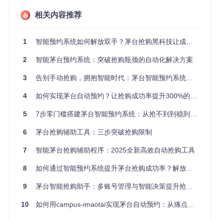
自动执行预约操作，让你从繁琐的重复劳动中解放出来。
相关内容推荐
多账号集中管理，效率倍增
通过直观的用户管理界面，你可以轻松添加、编辑和管理多个
茅台账号。每个账号可以独立设置预约策略，系统会智能分配
1
智能预约系统如何解放双手？茅台抢购黑科技让成功率提升300%的秘密
资源，确保所有账号都能在最佳时间完成预约。
2
智能茅台预约系统：突破抢购瓶颈的自动化解决方案
3
告别手动抢购，拥抱智能时代：茅台智能预约系统全方位解决方案
数据驱动决策，提升成功率
4
如何实现茅台自动预约？让抢购成功率提升300%的智能方案
系统内置智能门店推荐算法，基于历史数据和地理位置信息，
为你推荐成功率最高的门店。不再盲目选择，让每一次预约都
5
7步零门槛搭建茅台智能预约系统：从抢不到到稳到手的全攻略
有的放矢，大幅提升抢购成功率。
6
茅台抢购辅助工具：三步突破抢购限制
适用场景与用户案例
7
智能茅台抢购辅助程序：2025全新高效自动抢购工具
适用人群分析
用户
系统解决方
8
如何通过智能预约系统提升茅台抢购成功率？解放双手的自动化解决方案
需求痛点
预期收益
类型
案
9
茅台智能抢购助手：多账号管理与智能决策提升抢购成功率全攻略
上班
时间不固定，经
定时自动预
不错过任何
族
常错过预约
约
抢购机会
10
如何用campus-imaotai实现茅台自动预约：从痛点到解决方案的完整指南
茅台
希望提高个人抢
智能门店推
提升3-5倍成