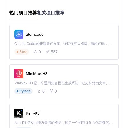
爱好
购成功率
荐
功率
者
热门项目推荐
相关项目推荐
小型
管理多个账号，
多账号集中
降低50%管
经销
操作繁琐
管理
理成本
商
抢购
需要高效协作和
操作日志和
优化预约策
atomcode
团队
数据分析
数据统计
略
Claude Code 的开源替代方案。连接任意大模型，编辑代码，运行命令，自动验证 — 全自动执行。用 Rust 构建，极致性能。 ｜ An open-source alternative to Claude Code. Connect any LLM, edit code, run commands, and verify changes — autonomously. Built in Rust for speed. Get Started
成功案例分享
0
537
Rust
张先生，个体经销商
："以前管理10个账号需要手动操作2小
时，现在使用系统后，只需10分钟配置，系统自动完成所有预
约，上个月成功抢购数量提升了3倍。"
MiniMax-H3
李女士，茅台收藏爱好者
："作为上班族，经常错过预约时
间。系统帮我自动预约，三个月内成功抢购到2瓶茅台，比之
MiniMax H3 是一个通用的全模态生成系统。它支持对由文本、图像、视频和音频组成的多模态上下文进行统一理解，并能生成分辨率高达 2K、时长可达 15 秒的带原生立体声音频的视频。得益于面向任务泛化的系统设计，H3 在预训练阶段就已具备广泛的多模态上下文理解与生成能力，能够出色地执行复杂的多模态指令。
前一年的收获还多。"
0
0
Python
技术原理与实施路径
技术原理简述
Kimi-K3
系统基于Spring Boot框架开发，采用分布式任务调度实现定时
Kimi K3 是Kimi能力最强的模型：这是一个拥有 2.8 万亿参数的混合专家（MoE）模型，具备原生视觉理解能力，并支持 100 万 token 的上下文窗口。
预约，通过Redis缓存存储账号信息和配置参数，利用HttpClie