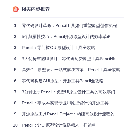
组件库（可复用的界面元素集合）是Pencil设计体系的核心。
相关内容推荐
新用户可通过三个步骤快速上手：
在左侧面板浏览分类组件库
1
零代码设计革命：Pencil工具如何重塑原型创作流程
拖拽所需元素至中央画布区域
通过右侧属性面板调整样式参数
2
5个颠覆性技巧：Pencil开源原型设计的效率革命
💡
效率提示
：按"F"键可快速激活搜索框，输入关键词定位所
需组件，比手动查找节省60%操作时间。
3
Pencil：零门槛GUI原型设计工具全攻略
4
3大优势重塑UI设计：零代码免费原型工具Pencil全攻略
Pencil软件主界面，展示了组件库、设计画布和属性面板的布
局，体现了其直观的拖拽式操作逻辑
5
高效GUI原型设计一站式解决方案：Pencil工具全攻略
效率技巧：十倍速原型制作的秘密武器
6
零代码构建GUI原型：开源工具Pencil全攻略
当基础操作熟练后，这些进阶技巧将显著提升设计效率：
7
3分钟上手Pencil：免费UI原型设计工具的高效零门槛指南
样式统一
：使用格式刷（Ctrl+Shift+C/V）复制元素样式，
8
Pencil：零成本实现专业UI原型设计的开源工具
确保设计一致性
批量操作
：按住Shift键框选多个元素，实现一次性属性修改
9
开源原型工具Pencil Project：构建高效设计流程的完整指南
页面模板
：将包含固定导航的页面保存为模板，新页面创建
效率提升80%
10
Pencil：让UI原型设计像搭积木一样简单
📌
重点标记
：组件组合功能（Ctrl+G）是创建复杂界面的基