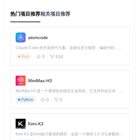
础，通过将多个元素组合为单一组件，可大幅减少重复操作。
热门项目推荐
相关项目推荐
高级玩法：自定义组件库与工作流集成
专业用户可通过以下方式解锁Pencil的全部潜能：
创建项目专属组件库，通过XML格式实现团队共享
atomcode
配置自定义快捷键，将高频操作压缩至单键触发
Claude Code 的开源替代方案。连接任意大模型，编辑代码，运行命令，自动验证 — 全自动执行。用 Rust 构建，极致性能。 ｜ An open-source alternative to Claude Code. Connect any LLM, edit code, run commands, and verify changes — autonomously. Built in Rust for speed. Get Started
使用命令行接口实现与Git等版本控制工具的联动
0
534
Rust
思考点：在你的工作流中，哪些重复性操作最适合通过自定义
组件或宏命令来优化？这种自动化将如何改变你与团队的协作
方式？
MiniMax-H3
场景应用：超越设计领域的创新实践
MiniMax H3 是一个通用的全模态生成系统。它支持对由文本、图像、视频和音频组成的多模态上下文进行统一理解，并能生成分辨率高达 2K、时长可达 15 秒的带原生立体声音频的视频。得益于面向任务泛化的系统设计，H3 在预训练阶段就已具备广泛的多模态上下文理解与生成能力，能够出色地执行复杂的多模态指令。
教育领域：交互式教学原型设计
0
0
Python
教师使用Pencil创建互动式课件原型，通过组合文本框、按钮
和导航组件，设计出可点击操作的电子教案。某中学的实践表
明，这种交互式原型使学生课堂参与度提升40%，知识留存率
提高25%。
Kimi-K3
医疗系统：就诊流程可视化
Kimi K3 是Kimi能力最强的模型：这是一个拥有 2.8 万亿参数的混合专家（MoE）模型，具备原生视觉理解能力，并支持 100 万 token 的上下文窗口。