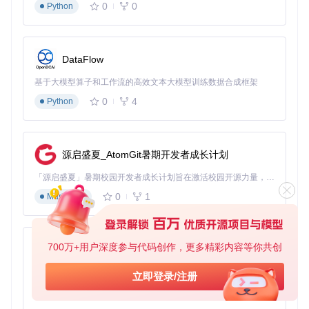
0
0
医院管理人员利用流程图组件构建患者就诊路径原型，通过模
Python
拟挂号、问诊、检查等环节，识别流程瓶颈。某三甲医院通过
这种方式优化后的流程，将患者平均等待时间从56分钟缩短至
28分钟。
DataFlow
制造业：设备控制面板模拟
基于大模型算子和工作流的高效文本大模型训练数据合成框架
工业设计师使用旋钮、滑块等组件设计机床控制面板原型，在
开发前即可测试操作逻辑。某汽车零部件厂商通过Pencil原型
0
4
Python
进行操作测试，将新设备培训周期从7天减少至3天。
跨领域应用对比
应用
源启盛夏_AtomGit暑期开发者成长计划
核心组件
主要价值
效率提升
领域
「源启盛夏」暑期校园开发者成长计划旨在激活校园开源力量，通过积分激励、认证扶持、资源倾斜等形式，引导高校组织和开发者完成「入驻 — 建项目 — 做贡献 — 获认证 — 得资源」的完整闭环。无论你是想带领社团入驻平台的组织者，还是希望用代码贡献证明自己的开发者，都能在这里找到属于你的成长路径。
教育
文本框、按
互动学习体
内容制作效率
培训
钮、导航
验
0
1
+60%
Markdown
医疗
流程图、表单
流程优化可
流程改进周期-
流程
元素
视化
50%
700万+用户深度参与代码创作，更多精彩内容等你共创
工业
操作逻辑验
设备培训时间-
py-xiaozhi
控制面板组件
设计
证
57%
基于Python的Xiaozhi AI，适用于想要完整Xiaozhi体验而无需拥有专用硬件的用户。
立即登录/注册
0
1
工具进化路线：未来原型设计的发展方向
Python