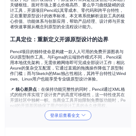
关键枢纽。面对市场上要么价格高昂、要么学习曲线陡峭的设
计工具，开源项目Pencil以其零成本、零代码和跨平台特性，
正在重塑原型设计的效率标准。本文将系统解析这款工具的核
心价值、功能体系与创新应用，帮助产品经理、设计师与开发
者快速掌握从概念到原型的全流程设计能力。
工具定位：重新定义开源原型设计的边界
Pencil项目的独特使命是构建一款人人可用的免费开源图表与
GUI原型制作工具。与Figma的云端协作模式不同，Pencil采
用本地优先架构，无需依赖网络即可完成全部设计工作；相比
Axure的复杂交互配置，它通过直观的拖拽操作降低了原型制
作门槛；而与Sketch的Mac独占性相比，其跨平台特性让Wind
ows、Linux用户也能享受专业级原型设计体验。
📌
核心差异点
：在保持功能完整性的同时，Pencil通过XML格
式的组件库实现了设计资产的高度可移植性，这一特性使其在
开源社区中独树一帜。当商业工具开始限制免费版功能时，Pe
ncil的开源基因确保了用户对设计工具的永久使用权。
登录后查看全文
功能解析：从基础操作到高级玩法的能力跃迁
掌握基础操作：组件化设计的入门指南