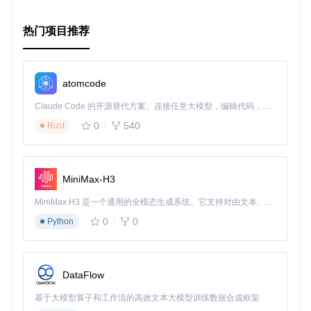
热门项目推荐
atomcode
Claude Code 的开源替代方案。连接任意大模型，编辑代码，运行命令，自动验证 — 全自动执行。用 Rust 构建，极致性能。 ｜ An open-source alternative to Claude Code. Connect any LLM, edit code, run commands, and verify changes — autonomously. Built in Rust for speed. Get Started
0
540
Rust
MiniMax-H3
MiniMax H3 是一个通用的全模态生成系统。它支持对由文本、图像、视频和音频组成的多模态上下文进行统一理解，并能生成分辨率高达 2K、时长可达 15 秒的带原生立体声音频的视频。得益于面向任务泛化的系统设计，H3 在预训练阶段就已具备广泛的多模态上下文理解与生成能力，能够出色地执行复杂的多模态指令。
0
0
Python
DataFlow
基于大模型算子和工作流的高效文本大模型训练数据合成框架