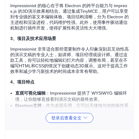
Impressionist 的核心在于将 Electron 的跨平台能力与 impres
s.js 的3D演示效果相结合。通过集成TinyMCE，用户可以享受
到专业级的富文本编辑体验。项目结构清晰，分为 Electron 的
主进程和渲染进程，代码维护性强。此外，使用事件驱动通信
机制进行插件开发，使得扩展性和灵活性大大增强。
3、项目及技术应用场景
Impressionist 非常适合那些需要制作令人印象深刻且互动性高
的演示文稿的专业人士，如讲师、项目经理或设计师。通过这
款工具，你可以轻松地编辑幻灯片内容，调整布局，甚至在不
编写HTML和CSS的情况下创建动态3D展示。这对于提高工作
效率和减少学习新技术的时间成本非常有帮助。
4、项目特点
直观可视化编辑
：Impressionist 提供了 WYSIWYG 编辑环
境，让你能够直接看到演示文稿的最终效果。
Electron支持
：作为桌面应用，它可以无缝地与你的操作系
统整合，支持本地文件操作。
登录后查看全文
TinyMCE 整合
：内置的高级文本编辑器让文字排版变得简
单快捷。
灵活的插件系统
：匿名闭包实现的插件机制允许您自定义和
扩展功能。