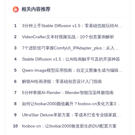
方便的构建系统
：只需简单的命令即可完成构建过程，易于
相关内容推荐
开发和部署。
为了更好地了解 Impressionist 的实际操作，你可以观看提供
的演示视频，或者直接按照指南安装并试用。此外，项目还设
1
3分钟上手Stable Diffusion v1.5：零基础也能玩转AI绘画
有邮件列表，方便用户交流和获取更新信息。
2
VideoCrafter文本转视频实战：10个创意案例解析
让我们一起探索 Impressionist 所带来的无限可能性，用视觉
的力量传递信息，打动每一个观众！
3
7个进阶技巧掌握ComfyUI_IPAdapter_plus：从入门到创作
4
Stable Diffusion v1.5：让AI绘画触手可及的开源神器
5
Qwen-Image模型应用指南：自定义图像生成与编辑技术解析
6
解锁AI绘画潜能：零基础创意设计入门指南
7
5分钟掌握AI-Render：Blender智能渲染终极指南
8
如何让foobar2000颜值飙升？foobox-cn美化方案3大核心功能实测
9
UltraStar Deluxe革新方案：零成本打造专业级家庭KTV系统
10
foobox-cn：让foobar2000焕发新生的DUI配置方案