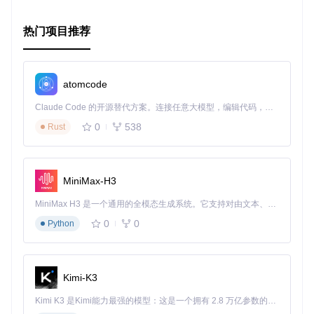
尽管目前项目已不再单独维护，它留下的技术和理念，尤其是
对于短链接服务的理解和实践，是宝贵的资源。对那些寻求自
我托管短链接服务的开发者和营销人员来说，探究【liKeYun_
热门项目推荐
Dwz】的设计思路，仍不失为一次有价值的探索之旅。
对于寻找现代解决方案的读者，建议转向其继承者——【引流
宝】项目，以获取最新的功能和支持
。
atomcode
Claude Code 的开源替代方案。连接任意大模型，编辑代码，运行命令，自动验证 — 全自动执行。用 Rust 构建，极致性能。 ｜ An open-source alternative to Claude Code. Connect any LLM, edit code, run commands, and verify changes — autonomously. Built in Rust for speed. Get Started
以上就是关于
liKeYun_Dwz
的回顾与解析，希望这个曾熠熠生
辉的项目能够激发你的灵感，无论是在技术实现上还是在应用
0
538
Rust
创新中。如果你渴望在短链接服务领域深挖，不妨加入【引流
宝】的行列，继续探索更加先进的解决方案。
MiniMax-H3
MiniMax H3 是一个通用的全模态生成系统。它支持对由文本、图像、视频和音频组成的多模态上下文进行统一理解，并能生成分辨率高达 2K、时长可达 15 秒的带原生立体声音频的视频。得益于面向任务泛化的系统设计，H3 在预训练阶段就已具备广泛的多模态上下文理解与生成能力，能够出色地执行复杂的多模态指令。
0
0
Python
Kimi-K3
Kimi K3 是Kimi能力最强的模型：这是一个拥有 2.8 万亿参数的混合专家（MoE）模型，具备原生视觉理解能力，并支持 100 万 token 的上下文窗口。