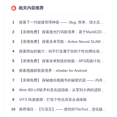
相关内容推荐
liKeYun_Dwz
非常适合于需要进行市场营销、社交媒体推广、
内部链接管理和流量监控的场景。比如：
1
探索下一代链接管理神器 —— Slug: 简单、强大且全类型安全的短链服务
网络营销
: 利用其自定义跳转特性，可以在不同渠道分发个
性化的短链接，提高点击率和追踪效果。
2
【亲测免费】 探索激光打码新境界：基于MarkEZD.dll的高效解决方案
社交媒体管理
: 在字数限制严格的平台上，短链接能有效利
用空间，提升用户体验。
3
【亲测免费】 探索未来导航：Active Neural SLAM深度解析与应用推荐
数据分析
: 统计功能帮助跟踪每个链接的表现，从而调整营
销策略。
4
探索简短的魅力：动手打造属于你的个性化网址缩短器
内部系统集成
: 通过API接入，实现自动化链接生成，简化工
作流程。
5
【亲测免费】 探索未来制造的钥匙：APS高级计划与排程深度指南
6
探索视频获取新境界：xGetter for Android
项目特点
7
【亲测免费】 探秘微信视频号的秘密武器 —— 内存搜索型视频下载器
简单部署
: 一键安装流程，即使是非技术人员也能轻松上
手。
8
Wotr-BD-LR斩矛剑圣实战指南：从零到大师的进阶之路
高度定制
: 从界面到功能，满足多样化的使用需求。
安全可靠
: 配备多种安全措施，保护用户的链接不被滥用。
9
VITS 快速微调：打造个性化语音合成体验
功能丰富
: 支持快捷创建、多维度设置、以及详尽的访问数
据报告。
10
推荐项目：【引流宝】—— 曾经的TbkTool，进化版淘宝客神器