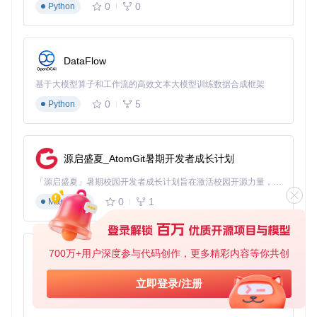
0
0
Python
DataFlow
基于大模型算子和工作流的高效文本大模型训练数据合成框架
0
5
Python
源启盛夏_AtomGit暑期开发者成长计划
「源启盛夏」暑期校园开发者成长计划旨在激活校园开源力量，通过积分激励、认证扶持、资源倾斜等形式，引导高校组织和开发者完成「入驻 — 建项目 — 做贡献 — 获认证 — 得资源」的完整闭环。无论你是想带领社团入驻平台的组织者，还是希望用代码贡献证明自己的开发者，都能在这里找到属于你的成长路径。
0
1
Markdown
700万+用户深度参与代码创作，更多精彩内容等你共创
py-xiaozhi
基于Python的Xiaozhi AI，适用于想要完整Xiaozhi体验而无需拥有专用硬件的用户。
立即登录/注册
0
1
Python