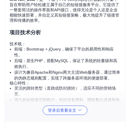
旨在帮助用户轻松建立属于自己的短链接服务平台。它提供了
一整套简洁的操作界面和API接口，使得无论是个人还是企业
都能快速部署，并自定义其短链接策略，极大地提升了链接管
理和传播的效率。
项目技术分析
技术栈：
前端：Bootstrap + jQuery，确保了平台的易用性和响应
性。
后端：原生PHP，搭配MySQL，保证了系统的轻量级和高
效执行。
设计为兼容Apache和Nginx两大主流Web服务器，通过简单
的伪静态规则配置，实现了跨服务器环境的便捷部署。
核心特性：
灵活的跳转类型（直跳或防封跳转），适应不同的营销场
景。
强大的短链接定制能力，包括设备限制、随机数位选择和有
效期设定。
登录后查看全文
API支持，便于自动化操作和第三方集成。
访问统计，为数据分析提供重要依据。
项目及技术应用场景