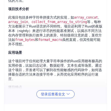
优的方法。
项目技术分析
此项目包括多种字符串拼接方式的实现，如
array_concat
、
array_join
、
collect_from_array_to_string
等，每种
方法都展示了Rust语言的不同特性。项目还利用了Rust的夜版
本本（nightly）来进行详尽的性能基准测试，以揭示不同方法
在内存管理和执行效率上的差异。特别值得注意的是，某些方
法如
from_bytes
和
format_macro
虽然直观，但其性能可能
并不理想。
应用场景
这个项目对于任何处理大量字符串操作的Rust应用都有极高的
实用价值，比如日志记录、数据处理、文本生成等场景。通过
这个项目，开发者可以了解到在性能敏感的代码块中，如何选
择最合适的方法来连接字符串，从而优化应用程序的运行速
度。
项目特点
登录后查看全文
全面性
：项目涵盖了多种常见的字符串连接方法，包括标
准库中的函数和社区提供的宏。
实测基准
：所有方法都经过了实际的基准测试，提供真实