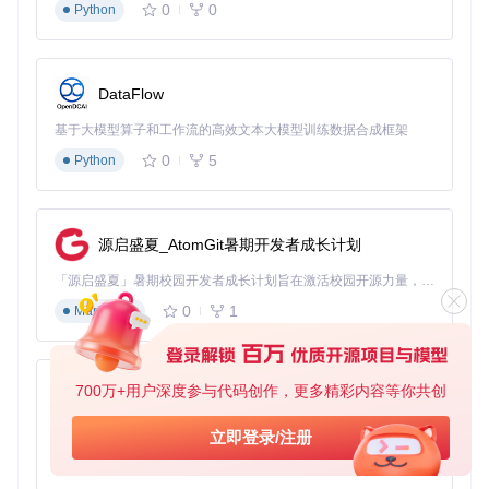
0
0
Python
DataFlow
基于大模型算子和工作流的高效文本大模型训练数据合成框架
0
5
Python
源启盛夏_AtomGit暑期开发者成长计划
「源启盛夏」暑期校园开发者成长计划旨在激活校园开源力量，通过积分激励、认证扶持、资源倾斜等形式，引导高校组织和开发者完成「入驻 — 建项目 — 做贡献 — 获认证 — 得资源」的完整闭环。无论你是想带领社团入驻平台的组织者，还是希望用代码贡献证明自己的开发者，都能在这里找到属于你的成长路径。
0
1
Markdown
700万+用户深度参与代码创作，更多精彩内容等你共创
py-xiaozhi
基于Python的Xiaozhi AI，适用于想要完整Xiaozhi体验而无需拥有专用硬件的用户。
立即登录/注册
0
1
Python