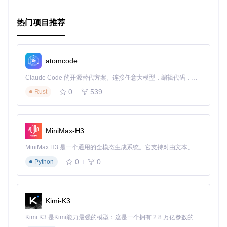
热门项目推荐
atomcode
Claude Code 的开源替代方案。连接任意大模型，编辑代码，运行命令，自动验证 — 全自动执行。用 Rust 构建，极致性能。 ｜ An open-source alternative to Claude Code. Connect any LLM, edit code, run commands, and verify changes — autonomously. Built in Rust for speed. Get Started
0
539
Rust
MiniMax-H3
MiniMax H3 是一个通用的全模态生成系统。它支持对由文本、图像、视频和音频组成的多模态上下文进行统一理解，并能生成分辨率高达 2K、时长可达 15 秒的带原生立体声音频的视频。得益于面向任务泛化的系统设计，H3 在预训练阶段就已具备广泛的多模态上下文理解与生成能力，能够出色地执行复杂的多模态指令。
0
0
Python
Kimi-K3
Kimi K3 是Kimi能力最强的模型：这是一个拥有 2.8 万亿参数的混合专家（MoE）模型，具备原生视觉理解能力，并支持 100 万 token 的上下文窗口。