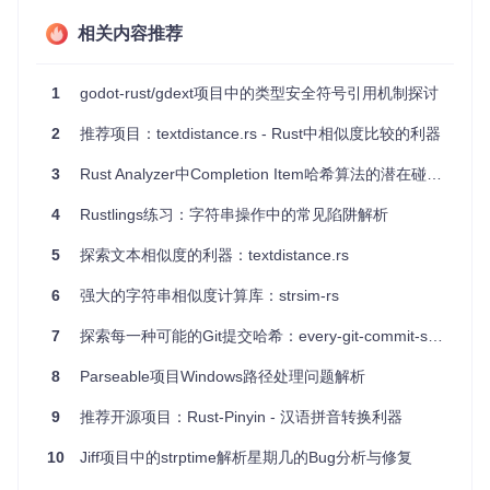
环境下运行时的性能数据。
相关内容推荐
详细解释
：每个示例都有详细的解释，展示了背后的原理
和工作机制。
1
godot-rust/gdext项目中的类型安全符号引用机制探讨
社区互动
：项目源于Reddit讨论，体现了Rust社区的活跃
2
推荐项目：textdistance.rs - Rust中相似度比较的利器
性和对性能优化的关注。
3
Rust Analyzer中Completion Item哈希算法的潜在碰撞风险分析
总结
"Comparing ways to concatenate strings in Rust"是一个不可
4
Rustlings练习：字符串操作中的常见陷阱解析
多得的学习资源，无论你是Rust初学者还是经验丰富的开发
者，都能从中受益。通过它，你可以了解到性能最优化的字符
5
探索文本相似度的利器：textdistance.rs
串处理技巧，为你的项目带来更快的速度和更高的效率。现在
就加入这个开源社区，探索Rust字符串拼接的世界吧！
6
强大的字符串相似度计算库：strsim-rs
7
探索每一种可能的Git提交哈希：every-git-commit-shorthash
8
Parseable项目Windows路径处理问题解析
9
推荐开源项目：Rust-Pinyin - 汉语拼音转换利器
10
Jiff项目中的strptime解析星期几的Bug分析与修复