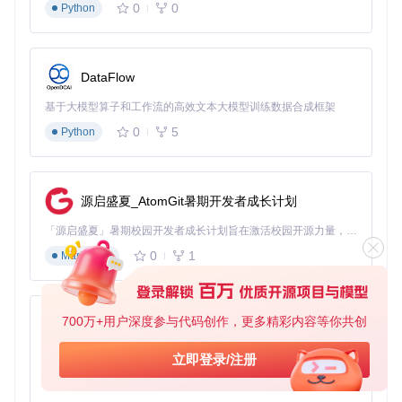
预期效果
：在"标签浏览"页面点击"雨天"即可快速筛选相关
0
0
Python
歌曲
音质优化设置：让耳机发挥最大潜力
即使是同一款耳机，在不同播放器上也会有截然不同的听感。
DataFlow
通过Salt Player的均衡器设置，你可以根据耳机特性和音乐类
型进行精准调节。
基于大模型算子和工作流的高效文本大模型训练数据合成框架
目标
：为摇滚音乐优化音质
0
5
Python
操作
：设置 → 音效 → 均衡器 → 选择"摇滚"预设 → 增强6
0Hz和16kHz频段
预期效果
：低频更有冲击力，人声和乐器分离度提升
源启盛夏_AtomGit暑期开发者成长计划
💡 专业提示：尝试使用"自定义EQ"功能，为不同风格的音乐
创建专属音效配置文件，切换音乐类型时自动应用对应设置。
「源启盛夏」暑期校园开发者成长计划旨在激活校园开源力量，通过积分激励、认证扶持、资源倾斜等形式，引导高校组织和开发者完成「入驻 — 建项目 — 做贡献 — 获认证 — 得资源」的完整闭环。无论你是想带领社团入驻平台的组织者，还是希望用代码贡献证明自己的开发者，都能在这里找到属于你的成长路径。
0
1
Markdown
🔍
生态拓展：开源音乐播放器的无限可能
多设备无缝协同
Salt Player不仅是一个独立的音乐应用，更是你整个音乐生态
700万+用户深度参与代码创作，更多精彩内容等你共创
的核心。通过小米妙播功能，你可以将音乐无缝投放到家中的
py-xiaozhi
智能音箱；在vivo车载系统中，它能完美集成到车载娱乐系
基于Python的Xiaozhi AI，适用于想要完整Xiaozhi体验而无需拥有专用硬件的用户。
统，让驾车旅程不再枯燥。
立即登录/注册
0
1
Python
离线音乐播放方案：无网络也能享受好音乐