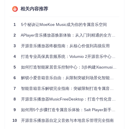
💡 专业提示：定期备份你的音乐库文件到外部存储，防止设备
相关内容推荐
故障导致珍贵音乐收藏丢失。
🎯
场景化应用指南：随时随地享受音乐
1
5个秘诀让MoeKoe Music成为你的专属音乐空间
![Salt Player应用界面](https://raw.gitcode.com/GitHub_Trend
2
APlayer音乐播放器焕新体验：从入门到精通的全方位指南
ing/sa/SaltPlayerSource/raw/40b4238e22f850d2b35b39ade
4c1ae4595c2a872/src/App GitHub Header.png?utm_source
3
开源音乐播放器终极指南：从核心价值到高级应用
=gitcode_repo_files)
Android音乐播放器Salt Player的品牌标
识，体现其专为Android系统优化的特性
4
打造专业高保真音频系统：Volumio 2开源音乐中心完全配置指南
通勤路上的音乐伴侣
5
如何打造智能家居音乐控制中心：3步构建Xiaomusic智能音乐系统
每天挤地铁或公交时，如何快速进入音乐世界？Salt Player
的"最近播放"功能让你一键续听上次未完成的专辑。
6
解锁小爱音箱音乐自由：从限制突破到场景化智能播放的全攻略
目标
：3秒内开始播放上次未听完的音乐
操作
：启动应用 → 点击主界面顶部"最近播放"条目
7
智能音箱音乐解锁完全指南：突破限制打造专属音乐中心
预期效果
：自动恢复播放进度，无缝衔接上次聆听体验
8
开源音乐播放器MusicFreeDesktop：打造个性化音乐体验的终极指南
居家环境的音质优化
在家中连接蓝牙音箱时，你需要的是纯净无损的音乐传输。通
9
如何用5个步骤打造专属音乐体验：Salt Player新手完全指南
过应用内的"音频输出设置"，可以选择最适合当前设备的解码
方式。
10
开源音乐播放器自定义音效与本地音乐管理完全指南
目标
：开启无损音频输出模式