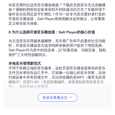
你是否遇到过这些音乐播放难题？下载的无损音乐无法流畅播
放？通勤时想听特定歌单却找不到快速访问方式？车载环境下
操作音乐应用总是手忙脚乱？作为一款专为音乐爱好者打造的
开源音乐播放器，Salt Player将彻底解决这些痛点，让你重新
定义移动音乐体验。
🌐
为什么选择开源音乐播放器：Salt Player的核心价值
当主流音乐应用越来越臃肿，充斥着广告和不必要的社交功能
时，开源音乐播放器为追求纯粹体验的用户提供了理想选择。
Salt Player作为其中的佼佼者，以"轻量高效、功能完备、隐私
保护"三大特性脱颖而出。
本地音乐管理新范式
不同于依赖云端的音乐服务，这款开源音乐播放器将你的音乐
文件完全掌控在自己手中。它就像一位细心的音乐管家，自动
扫描设备中所有音频文件，无论你收藏的是MP3（最常见的音
频格式）还是FLAC（无损音频编码，保留原始音质的音乐文
件），都能智能分类整理。
隐私保护的终极方案
登录后查看全文
在数据安全日益重要的今天，选择开源音乐播放器意味着你不
必担心个人听歌习惯被收集分析。所有音乐文件存储在本地设
备，播放历史和歌单数据不会上传至任何服务器，真正实
现"我的音乐我做主"。