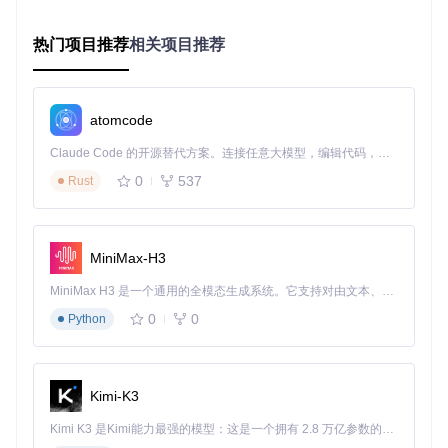
操作
：设置 → 音频 → 输出模式 → 选择"无损优先"
预期效果
：蓝牙设备将接收到未经压缩的音频信号，细节
热门项目推荐
相关项目推荐
表现提升30%
车载场景的安全交互
开车时操作音乐应用存在安全隐患，Salt Player专为车载环境
atomcode
优化的界面解决了这一问题。大尺寸按钮和简化操作流程，让
你无需分心即可完成基本控制。
Claude Code 的开源替代方案。连接任意大模型，编辑代码，运行命令，自动验证 — 全自动执行。用 Rust 构建，极致性能。 ｜ An open-source alternative to Claude Code. Connect any LLM, edit code, run commands, and verify changes — autonomously. Built in Rust for speed. Get Started
📌 重要提示：驾车时请使用语音控制或停车后再进行复杂操
0
537
Rust
作，确保行车安全。
💡 专业提示：在车载设置中启用"驾驶模式"，系统会自动增大
按钮尺寸并简化界面，进一步提升行车安全性。
MiniMax-H3
🚀
进阶技巧：释放开源音乐播放器全部潜力
MiniMax H3 是一个通用的全模态生成系统。它支持对由文本、图像、视频和音频组成的多模态上下文进行统一理解，并能生成分辨率高达 2K、时长可达 15 秒的带原生立体声音频的视频。得益于面向任务泛化的系统设计，H3 在预训练阶段就已具备广泛的多模态上下文理解与生成能力，能够出色地执行复杂的多模态指令。
本地音乐管理技巧：打造个性化音乐库
0
0
Python
面对杂乱无章的音乐文件，Salt Player提供了强大的标签编辑
功能。你可以批量修改歌曲信息，添加自定义标签，让音乐分
类更加精准。
Kimi-K3
目标
：按心情创建自定义歌单
操作
：长按歌曲 → 添加到歌单 → 新建歌单"雨天氛围" →
Kimi K3 是Kimi能力最强的模型：这是一个拥有 2.8 万亿参数的混合专家（MoE）模型，具备原生视觉理解能力，并支持 100 万 token 的上下文窗口。
设置标签"舒缓/雨天"