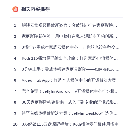
显示设备：55寸以上二手液晶电视（约600元）
音频系统：电视内置喇叭+蓝牙音箱（约200元）
相关内容推荐
播放设备：旧电脑或电视盒子（利用现有设备）
进阶级（2000-4000元）：影院级体验
1
解锁云盘视频播放新姿势：突破限制打造家庭影院终极指南
核心设备
：
2
家庭影院新体验：用电脑打造私人观影空间的创新方案
显示设备：720P投影仪+100寸幕布（约1500元）
音频系统：5.1声道入门级音响套装（约2000元）
3
3招打造零成本家庭云媒体中心：让你的老设备秒变智能家庭影院
播放设备：蓝光播放器或中高端电视盒子（约500元）
专业级（5000元以上）：沉浸式体验
4
Kodi 115播放原码输出全攻略：打造家庭4K流媒体影院
核心设备
：
5
3分钟上手：零成本搭建家庭云影院——如何在Kodi中直接播放115云盘视频
显示设备：1080P高流明投影仪+120寸抗光幕布（约3000
6
Video Hub App：打造个人媒体中心的开源解决方案
元）
音频系统：7.1声道环绕音响+独立功放（约4000元）
7
完全免费！Jellyfin Android TV开源媒体中心打造极致家庭影院体验
播放设备：4K UHD播放器+NAS存储（约2000元）
8
30天家庭影院搭建指南：从入门到专业的沉浸式影音体验
不同预算的设备搭配方案，可根据实际需求调整
9
跨平台媒体播放解决方案：Jellyfin Desktop打造你的专属家庭影院
实施步骤：硬件连接与基础设置
10
3步解锁115云盘原码播放：Kodi插件零门槛使用指南
设备摆放与连接