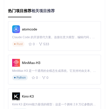
显示设备安装
：
热门项目推荐
相关项目推荐
投影仪需距离墙面2.5-3米（100寸画面）
电视建议安装高度为屏幕中心与坐姿视线平齐
atomcode
音频系统布局
：
Claude Code 的开源替代方案。连接任意大模型，编辑代码，运行命令，自动验证 — 全自动执行。用 Rust 构建，极致性能。 ｜ An open-source alternative to Claude Code. Connect any LLM, edit code, run commands, and verify changes — autonomously. Built in Rust for speed. Get Started
前置主音箱：电视两侧
中置音箱：电视下方或前方
0
533
Rust
环绕音箱：观影位置两侧或后方
低音炮：可放置在房间角落
信号连接顺序
： 播放设备 → 功放 → 显示设备 所有设备
MiniMax-H3
需连接同一电源插座，避免接地不良
MiniMax H3 是一个通用的全模态生成系统。它支持对由文本、图像、视频和音频组成的多模态上下文进行统一理解，并能生成分辨率高达 2K、时长可达 15 秒的带原生立体声音频的视频。得益于面向任务泛化的系统设计，H3 在预训练阶段就已具备广泛的多模态上下文理解与生成能力，能够出色地执行复杂的多模态指令。
播放软件对比选择
0
0
Python
软件名
优点
缺点
适用场景
称
开源免费，支持多
本地媒体库
设置复杂
Kodi
Kimi-K3
种格式
管理
解码能力强，占用
高清视频播
PotPla
Kimi K3 是Kimi能力最强的模型：这是一个拥有 2.8 万亿参数的混合专家（MoE）模型，具备原生视觉理解能力，并支持 100 万 token 的上下文窗口。
界面老旧
yer
资源少
放