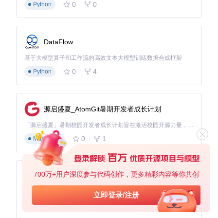
0
0
Python
支持多设备同步，
部分功能
家庭共享媒
Plex
界面美观
收费
体
暴风影
操作简单，资源丰
新手入门使
广告较多
DataFlow
音
富
用
基于大模型算子和工作流的高效文本大模型训练数据合成框架
试试看：先安装Kodi并添加本地影片文件夹，体验一下专业媒
0
4
体中心的魅力！
Python
空间声学优化：小空间大提升
源启盛夏_AtomGit暑期开发者成长计划
基础声学处理
墙面处理
：在第一反射点粘贴吸音棉（可用厚窗帘代替）
「源启盛夏」暑期校园开发者成长计划旨在激活校园开源力量，通过积分激励、认证扶持、资源倾斜等形式，引导高校组织和开发者完成「入驻 — 建项目 — 做贡献 — 获认证 — 得资源」的完整闭环。无论你是想带领社团入驻平台的组织者，还是希望用代码贡献证明自己的开发者，都能在这里找到属于你的成长路径。
地面处理
：铺设地毯减少脚步声干扰
0
1
家具摆放
Markdown
：避免大面积玻璃家具，增加布艺软装
简易声场测试
播放白噪音音频
缓慢走过房间各个位置
700万+用户深度参与代码创作，更多精彩内容等你共创
标记出声场不均匀的区域
py-xiaozhi
通过家具调整改善声场
基于Python的Xiaozhi AI，适用于想要完整Xiaozhi体验而无需拥有专用硬件的用户。
立即登录/注册
0
1
Python
合理的声学处理能让音质提升40%以上