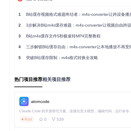
💡
技术突破点
：不同于传统工具简单合并文件的粗暴方式，m4s-c
转换后播放卡顿的行业难题。
1
B站缓存视频格式难题终结者：m4s-converter让跨设备
工具选型实战：为何MP4Box成为最佳拍档
2
3步解决B站m4s缓存难题：m4s-converter让视频自由跨
在核心合成引擎的选型过程中，开发团队进行了三个月的对比测
3
B站m4s缓存文件5秒极速转MP4完整教程
家庭娱乐场景
：当处理4K高码率视频时，FFmpeg虽然转换
4
三步解锁B站缓存自由：m4s-converter让本地播放不再受
移动设备场景
：自定义方案生成的文件体积小20%，但在iOS
办公环境场景
：MP4Box虽然转换时间稍长，但资源占用率低
5
突破B站缓存限制：m4s格式转换全攻略
最终选择MP4Box作为默认引擎，正是看重其在不同硬件环境下
跨平台适配故事：从碰壁到精通
热门项目推荐
相关项目推荐
早期版本在Mac系统遇到了典型的路径识别问题：B站客户端将
程，发现缓存索引文件的特殊编码规则，最终实现了跨系统的目录
三、实战指南：从安装到精通的进阶之路
atomcode
快速启动：零基础三分钟上手
获取工具
0
539
Rust
git 
clone