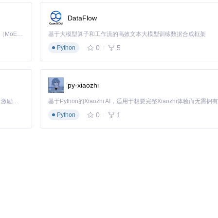
DataFlow
Kimi K3 是Kimi能力最强的模型：这是一个拥有 2.8 万亿参数的混合专家（MoE）模型，具备原生视觉理解能力，并支持 100 万 token 的上下文窗口。
基于大模型算子和工作流的高效文本大模型训练数据合成框架
0
5
，按原视频标题命名便于管理。
Python
r子目录，会导致"配置文件找不到"错误。正确做法是先执行
cd m4s-converter
进
py-xiaozhi
「源启盛夏」暑期校园开发者成长计划旨在激活校园开源力量，通过积分激励、认证扶持、资源倾斜等形式，引导高校组织和开发者完成「入驻 — 建项目 — 做贡献 — 获认证 — 得资源」的完整闭环。无论你是想带领社团入驻平台的组织者，还是希望用代码贡献证明自己的开发者，都能在这里找到属于你的成长路径。
0
1
Python