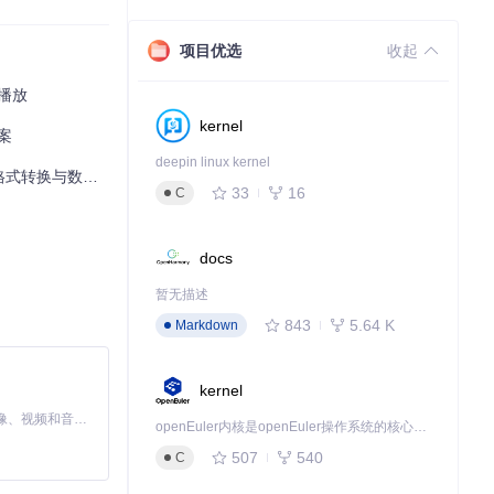
1秒级，完美解决
项目优选
收起
播放
kernel
案
deepin linux kernel
数字资产管理自由
33
16
C
靠体验。
docs
暂无描述
过模拟用户操作流
843
5.64 K
Markdown
（视频文件）。
kernel
MiniMax H3 是一个通用的全模态生成系统。它支持对由文本、图像、视频和音频组成的多模态上下文进行统一理解，并能生成分辨率高达 2K、时长可达 15 秒的带原生立体声音频的视频。得益于面向任务泛化的系统设计，H3 在预训练阶段就已具备广泛的多模态上下文理解与生成能力，能够出色地执行复杂的多模态指令。
openEuler内核是openEuler操作系统的核心，既是系统性能与稳定性的基石，也是连接处理器、设备与服务的桥梁。
507
540
C