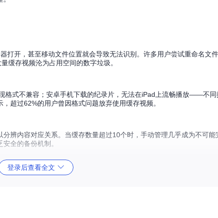
放器打开，甚至移动文件位置就会导致无法识别。许多用户尝试重命名文
大量缓存视频沦为占用空间的数字垃圾。
看时发现格式不兼容；安卓手机下载的纪录片，无法在iPad上流畅播放——不
，超过62%的用户曾因格式问题放弃使用缓存视频。
以分辨内容对应关系。当缓存数量超过10个时，手动管理几乎成为不可能
乏安全的备份机制。
登录后查看全文
构建了完整的解析流程：首先定位系统默认缓存路径（Windows下的AppData
头签名识别音视频流，最后利用专用密钥解密媒体内容。这个过程就像"数字 locksmi