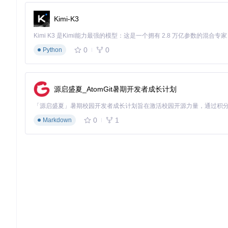
cd
Kimi-K3
基础转换（自动扫描缓存）
0
0
查看结果 转换完成的MP4文件会自动保存至用户视频目录
Python
📌
常见错误
：直接运行main.go而未进入m4s-converte
场景化配置：针对不同需求的参数组合
源启盛夏_AtomGit暑期开发者成长计划
移动设备优化
：生成适合手机播放的低码率文件
0
1
Markdown
批量处理模式
：周末集中转换一周缓存
自定义缓存路径
：处理外接硬盘中的缓存文件