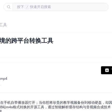
按下
快速开启搜索
/
换工具
播放困境的跨平台转换工具
mp4
r
法在手机自带播放器打开；当你想将珍贵的教学视频备份到移动硬盘，却
专注解决B站m4s格式转换的开源工具，通过智能解析缓存结构与音视频合成技
理。