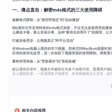
一、痛点直击：解密m4s格式的三大使用障碍
破解格式限制：从"缓存即锁定"到"自由播放"
B站缓存文件采用特殊的m4s格式加密，不仅无法直接用系统播
么播放卡顿，要么音画分离。这种"看得见却用不了"的困境，让
打破设备壁垒：让视频真正"跨平台流动"
在Windows电脑上缓存的学习视频，想拷贝到MacBook观
目录的差异化处理，进一步加剧了视频资源的使用限制。调查显示
重构管理体验：从"零散缓存"到"系统收藏"
默认缓存目录中，视频文件被拆分为多个加密片段，普通用户难
令人困扰的是，一旦清理客户端缓存，所有视频将永久丢失，缺
二、方案解析：m4s-converter的问题解决之道
构建智能解析引擎：三步破解缓存加密
面对B站复杂的缓存结构，m4s-converter开发团队通过逆向工程
onfig或Mac的Application Support），然后通过文件
相关内容推荐
始数据的前提下，打开了格式限制的枷锁。