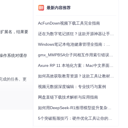
最新内容推荐
AcFunDown视频下载工具完全指南
件扩展名，结果要
还在为数字笔记抓狂？这款开源神器让手写批注效率提升300%
Windows笔记本电池健康管理全指南：从根源解决电池损耗问题
gmx_MMPBSA分子间相互作用索引错误的深度诊断与解决
同操作系统对缓存
Axure RP 11 本地化方案：Mac中文界面优化与原型设计工具汉化全指南
如何高效获取教育资源？这款工具让教材下载效率提升80%
完成的任务。更
视频元数据深度编辑：专业技巧与案例
网盘直链下载技术解析与应用指南
如何用DeepSeek-R1推理模型提升复杂任务解决能力：完整指南
、Linux的.c
5个突破瓶颈技巧：硬件优化工具让你的电脑性能提升30%
th"，在不破坏原