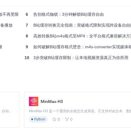
onverter能识别B站特有的分片加密机制，确保音视频同步精度达到0.
播放不再受限
6
告别格式枷锁：3分钟解锁B站缓存自由
设备播放
7
B站缓存转换完全指南：突破格式限制实现跨设备自由
试：
8
高效转换B站m4s格式至MP4：全平台格式兼容解决方
速度快15%，但在低端硬件上容易出现音画不同步
限
9
如何破解B站缓存格式壁垒：m4s-converter实现媒体格式转换与
设备上兼容性问题频发
40%，可在后台安静运行不影响工作
10
3步突破B站缓存限制：让本地视频资源真正为你所用
的稳定性——这对于普通用户而言，意味着"一次转换，全平台通用"的可
缓存分散存储在多个隐藏目录，导致工具只能找到部分文件。开发团队通
扫描方案。这个过程就像"破解藏宝图"，通过蛛丝马迹找到分散的宝藏
MiniMax-H3
Claude Code 的开源替代方案。连接任意大模型，编辑代码，运行命令，自动验证 — 全自动执行。用 Rust 构建，极致性能。 ｜ An open-source alternative to Claude Code. Connect any LLM, edit code, run commands, and verify changes — autonomously. Built in Rust for speed. Get Started
0
0
Python