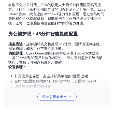
在数字化办公时代，80%的职场人士因长时间用眼面临视疲
劳、干眼症（长时间用眼导致的泪液分泌不足）等问题。Eyes
Guard作为一款专业的Windows视力保护应用，通过智能时间
管理和个性化提醒机制，帮助用户在工作与护眼之间找到平
衡，让每一位电脑使用者都能科学保护视力健康。
办公族护眼：45分钟智能提醒配置
痛点描述
：连续编码或文档处理3小时后，眼睛出现刺痛感，
视物模糊，却因工作节奏不愿中断。
功能原理
：Eyes Guard的核心保护机制基于20-20-20法则
（每20分钟看20英尺外物体20秒），通过智能监控系统活动
状态，在预设时间点触发休息提醒。
设置步骤
：
打开应用主界面，点击顶部菜单栏的"设置"选项
在时间配置区域找到"工作周期"滑块，设置为45分钟
调整"休息时长"为5分钟
勾选"智能检测活跃状态"选项，确保系统在专注工作时不
打扰
登录后查看全文
alt: 护眼应用主界面显示保护状态和剩余工作时间