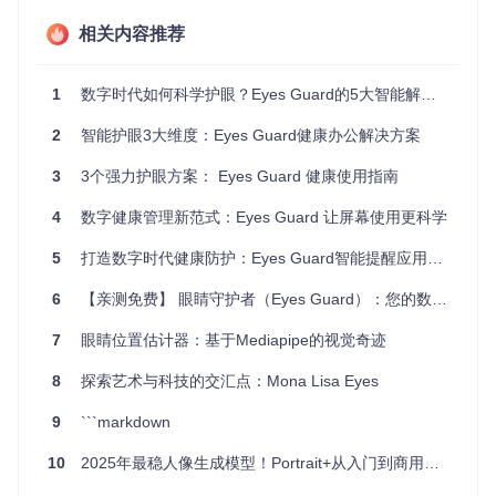
相关内容推荐
学生党专用：课程适配的休息计划
痛点描述
：上网课或写作业时，常因沉浸学习忘记休息，导致
1
数字时代如何科学护眼？Eyes Guard的5大智能解决方案
眼睛酸胀。
功能原理
：通过自定义休息间隔与课程表同步，在课间自动提
2
智能护眼3大维度：Eyes Guard健康办公解决方案
醒休息，同时提供护眼知识小贴士。
设置步骤
：
3
3个强力护眼方案： Eyes Guard 健康使用指南
进入设置界面，选择"高级配置"
4
数字健康管理新范式：Eyes Guard 让屏幕使用更科学
点击"添加自定义计划"，命名为"学习模式"
设置工作时间为40分钟，休息时间10分钟（匹配课间休
5
打造数字时代健康防护：Eyes Guard智能提醒应用全攻略
息）
启用"休息期间显示护眼知识"选项
6
【亲测免费】 眼睛守护者（Eyes Guard）：您的数字健康伴侣
不同场景的时间配置对比表
7
眼睛位置估计器：基于Mediapipe的视觉奇迹
使用场景
工作时长
休息时长
特殊设置
办公编程
45分钟
5分钟
智能活跃检测
8
探索艺术与科技的交汇点：Mona Lisa Eyes
网课学习
40分钟
10分钟
护眼知识展示
9
```markdown
设计工作
30分钟
8分钟
强制屏幕暗化
10
2025年最稳人像生成模型！Portrait+从入门到商用全攻略：解决90%用户崩溃的5大痛点
系统托盘操作：一键掌控护眼状态