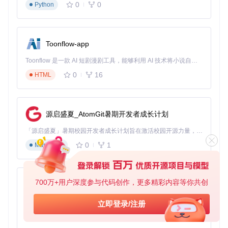
0
0
Python
选择提醒类型：全屏提醒/弹窗提醒/仅声音提醒
调整提醒音效和显示时长
配置休息页面背景（推荐自然风景图片）
Toonflow-app
Toonflow 是一款 AI 短剧漫剧工具，能够利用 AI 技术将小说自动转化为剧本，并结合 AI 生成的图片和视频，实现高效的短剧创作。借助 Toonflow，可以轻松完成从文字到影像的全流程，让短剧制作变得更加智能与便捷。
alt: 护眼应用设置界面展示时间配置和提醒选项
0
16
HTML
用户真实反馈
"作为程序员，我每天面对屏幕10小时以上。使用Eyes Gu
源启盛夏_AtomGit暑期开发者成长计划
ard三个月后，干眼症症状明显减轻，现在已经养成了定时
休息的习惯。" —— 张工，软件工程师
「源启盛夏」暑期校园开发者成长计划旨在激活校园开源力量，通过积分激励、认证扶持、资源倾斜等形式，引导高校组织和开发者完成「入驻 — 建项目 — 做贡献 — 获认证 — 得资源」的完整闭环。无论你是想带领社团入驻平台的组织者，还是希望用代码贡献证明自己的开发者，都能在这里找到属于你的成长路径。
"给孩子设置了学习模式后，他不再长时间盯着屏幕，休息
0
1
Markdown
提醒成了我们家的'护眼闹钟'。" —— 李女士，学生家长
护眼知识小课堂：屏幕使用的黄金法则
700万+用户深度参与代码创作，更多精彩内容等你共创
AionUi
👁️
20-20-20法则
：每工作20分钟，看20英尺（约6米）外的物
免费、本地、开源的 24/7 全天候 Cowork 应用，以及适用于 Gemini CLI、Claude Code、Codex、OpenCode、Qwen Code、Goose CLI、Auggie 等的 OpenClaw | 🌟 喜欢就点star吧
立即登录/注册
体20秒，有效缓解睫状肌疲劳
⏱️
45/15工作法
：45分钟专注工作后，进行15分钟完全休息，
0
6
TypeScript
包括远眺、眼部按摩和适量活动