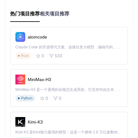
痛点描述
：会议或演示时突然弹出休息提醒，影响工作节奏。
热门项目推荐
相关项目推荐
功能原理
：通过系统托盘菜单提供快速操作入口，无需打开主
界面即可暂停/恢复保护功能。
设置步骤
：
atomcode
查看Windows任务栏右侧的Eyes Guard图标
右键点击图标打开快捷菜单
Claude Code 的开源替代方案。连接任意大模型，编辑代码，运行命令，自动验证 — 全自动执行。用 Rust 构建，极致性能。 ｜ An open-source alternative to Claude Code. Connect any LLM, edit code, run commands, and verify changes — autonomously. Built in Rust for speed. Get Started
根据需要选择"暂停保护"、"立即休息"或"设置"选项
0
533
Rust
重要提示
：暂停保护后记得手动恢复，建议使用"临时禁用
30分钟"功能代替完全关闭
MiniMax-H3
alt: 护眼应用托盘菜单展示快速操作选项
MiniMax H3 是一个通用的全模态生成系统。它支持对由文本、图像、视频和音频组成的多模态上下文进行统一理解，并能生成分辨率高达 2K、时长可达 15 秒的带原生立体声音频的视频。得益于面向任务泛化的系统设计，H3 在预训练阶段就已具备广泛的多模态上下文理解与生成能力，能够出色地执行复杂的多模态指令。
个性化设置：打造专属护眼方案
0
0
Python
痛点描述
：默认提醒方式过于单一，无法满足个性化需求。
功能原理
：提供多种提醒样式、声音和视觉效果，支持根据个
人习惯定制保护策略。
Kimi-K3
设置步骤
：
Kimi K3 是Kimi能力最强的模型：这是一个拥有 2.8 万亿参数的混合专家（MoE）模型，具备原生视觉理解能力，并支持 100 万 token 的上下文窗口。
在设置界面切换到"提醒设置"标签