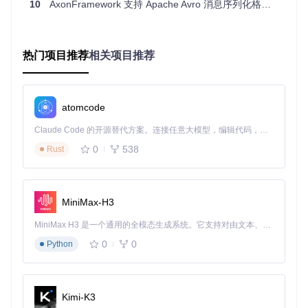
10
AxonFramework 支持 Apache Avro 消息序列化格式的技术解析
统
★☆
校验规则
★★★
可视化表单生成，动态Schema
低代码平台
★☆
更新
热门项目推荐
相关项目推荐
★★★
文档自动化
与Swagger等工具无缝集成
★★
新手入门项
★★★
需要一定Java反射知识基础
目
☆☆
atomcode
Claude Code 的开源替代方案。连接任意大模型，编辑代码，运行命令，自动验证 — 全自动执行。用 Rust 构建，极致性能。 ｜ An open-source alternative to Claude Code. Connect any LLM, edit code, run commands, and verify changes — autonomously. Built in Rust for speed. Get Started
场景化应用：哪些开发场景最适合使用自动生成
0
538
Rust
工具？
不同规模和类型的项目对JSON Schema生成有不同需求。通
过分析实际开发场景，我们可以更清晰地理解工具的应用价值
MiniMax-H3
和配置要点。
MiniMax H3 是一个通用的全模态生成系统。它支持对由文本、图像、视频和音频组成的多模态上下文进行统一理解，并能生成分辨率高达 2K、时长可达 15 秒的带原生立体声音频的视频。得益于面向任务泛化的系统设计，H3 在预训练阶段就已具备广泛的多模态上下文理解与生成能力，能够出色地执行复杂的多模态指令。
场景一：RESTful API契约管理
0
0
Python
在微服务架构中，API契约的一致性至关重要。假设我们需要
为用户服务定义一个包含嵌套结构的User对象，传统方式需要
手动编写数百行JSON Schema代码。使用生成工具，只需三
步即可完成：
Kimi-K3