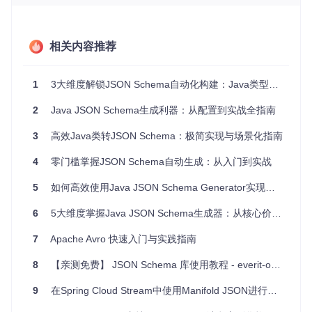
核心能力矩阵
提升幅
能力指标
传统手动方式
自动化工具
度
相关内容推荐
约300
生成速度
30分钟/个
秒级响应
倍
1
3大维度解锁JSON Schema自动化构建：Java类型到JSON语言的完美翻译
准确率
约85%
99.9%
+14.9%
高（需人工同
低（自动更
2
Java JSON Schema生成利器：从配置到实战全指南
维护成本
-70%
步）
新）
3
高效Java类转JSON Schema：极简实现与场景化指南
规范一致
依赖人工检查
内置规范校验
+40%
性
4
零门槛掌握JSON Schema自动生成：从入门到实战
💡
技巧提示
：选择JSON Schema生成工具时，应优先考虑支
5
如何高效使用Java JSON Schema Generator实现数据验证自动化
持多版本规范（如Draft 7/2020-12）、可扩展性强（支持自定
义注解解析）、与主流JSON库兼容（如Jackson）的解决方
6
5大维度掌握Java JSON Schema生成器：从核心价值到生态拓展
案，以满足不同项目需求。
7
Apache Avro 快速入门与实践指南
场景适配度评估
应用场景
适配度
关键需求匹配
8
【亲测免费】 JSON Schema 库使用教程 - everit-org/json-schema
微服务API
★★★
快速生成接口契约，支持Open
开发
★★
API集成
9
在Spring Cloud Stream中使用Manifold JSON进行消息转换的解决方案
数据验证系
★★★
严格的类型映射，支持自定义