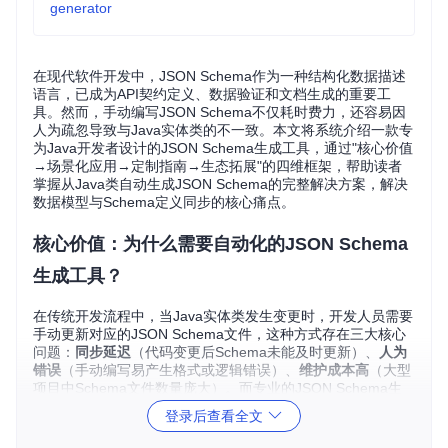
generator
在现代软件开发中，JSON Schema作为一种结构化数据描述
语言，已成为API契约定义、数据验证和文档生成的重要工
具。然而，手动编写JSON Schema不仅耗时费力，还容易因
人为疏忽导致与Java实体类的不一致。本文将系统介绍一款专
为Java开发者设计的JSON Schema生成工具，通过"核心价值
→场景化应用→定制指南→生态拓展"的四维框架，帮助读者
掌握从Java类自动生成JSON Schema的完整解决方案，解决
数据模型与Schema定义同步的核心痛点。
核心价值：为什么需要自动化的JSON Schema
生成工具？
在传统开发流程中，当Java实体类发生变更时，开发人员需要
手动更新对应的JSON Schema文件，这种方式存在三大核心
问题：
同步延迟
（代码变更后Schema未能及时更新）、
人为
错误
（手动编写易产生格式或逻辑错误）、
维护成本高
（大型
项目中Schema文件数量庞大）。而专业的JSON Schema生
成工具通过反射机制分析Java类结构，能够实时生成符合指定
登录后查看全文
规范的Schema文档，彻底解决这些问题。