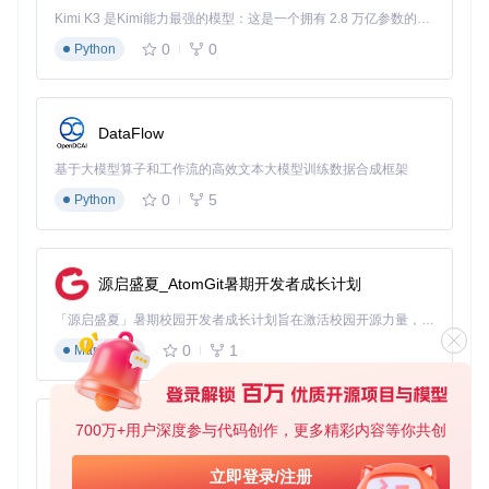
定义Java实体类
：包含必要的字段和注解（如@JsonProp
Kimi K3 是Kimi能力最强的模型：这是一个拥有 2.8 万亿参数的混合专家（MoE）模型，具备原生视觉理解能力，并支持 100 万 token 的上下文窗口。
erty指定JSON属性名）
0
0
Python
配置生成器
：选择目标Schema版本（如Draft 2020-12）
和基础选项集
执行生成操作
：通过一行代码触发Schema生成并输出结
果
DataFlow
⚠️
注意事项
：对于包含继承关系的复杂对象，需特别配置子类
基于大模型算子和工作流的高效文本大模型训练数据合成框架
解析策略，避免生成冗余的"allOf"结构。工具默认提供的Optio
0
5
Python
nPreset.PLAIN_JSON配置适合大多数API场景，但涉及多态
类型时需启用SUBTYPE_INFORMATION选项。
场景二：数据验证规则生成
源启盛夏_AtomGit暑期开发者成长计划
电商平台的订单系统需要严格验证订单数据格式。使用生成工
「源启盛夏」暑期校园开发者成长计划旨在激活校园开源力量，通过积分激励、认证扶持、资源倾斜等形式，引导高校组织和开发者完成「入驻 — 建项目 — 做贡献 — 获认证 — 得资源」的完整闭环。无论你是想带领社团入驻平台的组织者，还是希望用代码贡献证明自己的开发者，都能在这里找到属于你的成长路径。
具可将Java类中的验证注解（如@NotNull、@Size）自动转
换为JSON Schema的验证关键字：
0
1
Markdown
@NotNull → "required": ["fieldName"]
@Size(min=2, max=10) → "minLength": 2, "maxLength":
10
700万+用户深度参与代码创作，更多精彩内容等你共创
py-xiaozhi
@Pattern(regexp="^[A-Z]+
"
)
→
"
p
a
t
t
e
r
n
"
:
"
[
A
−
Z
]
+
") → "patt
ern": "^[A-Z]+
"
)
→
"
p
a
t
t
e
r
n
"
:
"
[
A
−
Z
]
+
"
基于Python的Xiaozhi AI，适用于想要完整Xiaozhi体验而无需拥有专用硬件的用户。
立即登录/注册