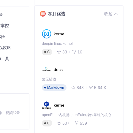
项目优选
收起
验
与掌控
kernel
体验
一样轻松引入新
deepin linux kernel
实战攻略
33
16
C
助工具
docs
暂无描述
843
5.64 K
Markdown
kernel
MiniMax H3 是一个通用的全模态生成系统。它支持对由文本、图像、视频和音频组成的多模态上下文进行统一理解，并能生成分辨率高达 2K、时长可达 15 秒的带原生立体声音频的视频。得益于面向任务泛化的系统设计，H3 在预训练阶段就已具备广泛的多模态上下文理解与生成能力，能够出色地执行复杂的多模态指令。
openEuler内核是openEuler操作系统的核心，既是系统性能与稳定性的基石，也是连接处理器、设备与服务的桥梁。
507
539
C
武器对不同怪物部