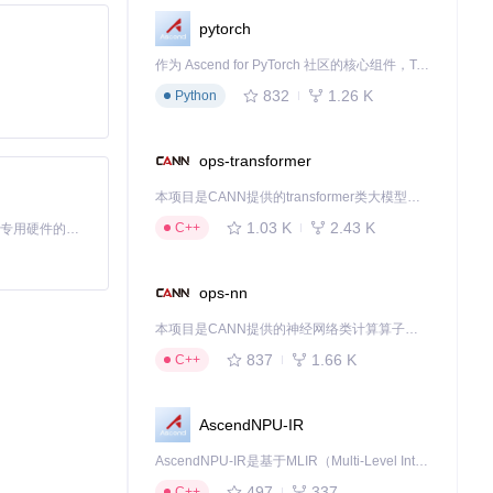
pytorch
作为 Ascend for PyTorch 社区的核心组件，TorchNPU 是昇腾专为 PyTorch 打造的深度学习适配插件，使 PyTorch 框架能够直接调用昇腾 NPU，为开发者提供昇腾 AI 处理器的超强算力。
832
1.26 K
Python
击类型，并给出最
ops-transformer
时，自动降低界
本项目是CANN提供的transformer类大模型算子库，实现网络在NPU上加速计算。
1.03 K
2.43 K
C++
基于Python的Xiaozhi AI，适用于想要完整Xiaozhi体验而无需拥有专用硬件的用户。
有情况，实现
完美融合。对于追
ops-nn
本项目是CANN提供的神经网络类计算算子库，实现网络在NPU上加速计算。
837
1.66 K
C++
下载源代码
AscendNPU-IR
AscendNPU-IR是基于MLIR（Multi-Level Intermediate Representation）构建的，面向昇腾亲和算子编译时使用的中间表示，提供昇腾完备表达能力，通过编译优化提升昇腾AI处理器计算效率，支持通过生态框架使能昇腾AI处理器与深度调优
497
337
C++