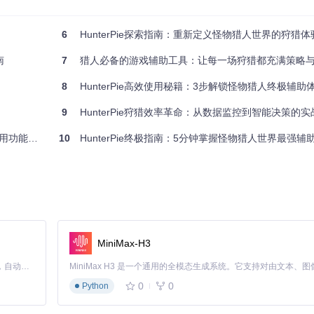
6
HunterPie探索指南：重新定义怪物猎人世界的狩猎体
游戏进程中的关键数据，包括角色状态、怪物行为和环境变化
和关联，转化为有价值的战斗情报
南
7
猎人必备的游戏辅助工具：让每一场狩猎都充满策略
简洁的数值显示到复杂的趋势图表
8
HunterPie高效使用秘籍：3步解锁怪物猎人终极辅助
常不会影响整体稳定性；二是便于功能扩展，开发者可像添加新武器类型
9
HunterPie狩猎效率革命：从数据监控到智能决策的
全面解析
10
HunterPie终极指南：5分钟掌握怪物猎人世界最强辅
计使其能精准匹配各类玩家需求：
配置要点
态监测
开启语音提示功能，关键状态变化时获取听觉提醒
调整数据刷新频率至100ms，确保实时性
MiniMax-H3
启用简化界面模式，减少信息干扰
Claude Code 的开源替代方案。连接任意大模型，编辑代码，运行命令，自动验证 — 全自动执行。用 Rust 构建，极致性能。 ｜ An open-source alternative to Claude Code. Connect any LLM, edit code, run commands, and verify changes — autonomously. Built in Rust for speed. Get Started
配置自定义颜色方案，提升视觉辨识度
0
0
Python
可实现"破部位-控异常-收材料"的最优战斗循环。系统会自动记录每种