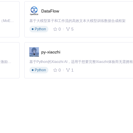
DataFlow
Kimi K3 是Kimi能力最强的模型：这是一个拥有 2.8 万亿参数的混合专家（MoE）模型，具备原生视觉理解能力，并支持 100 万 token 的上下文窗口。
基于大模型算子和工作流的高效文本大模型训练数据合成框架
猎伙伴演进，未来可能呈现以下发展方向：
0
5
Python
检测到怪物做出特定预备动作时，系统能提前0.5秒预测即将发动的攻
场景自动调整。在冰原环境中，UI会切换为高对比度配色；面对发光怪物
py-xiaozhi
「源启盛夏」暑期校园开发者成长计划旨在激活校园开源力量，通过积分激励、认证扶持、资源倾斜等形式，引导高校组织和开发者完成「入驻 — 建项目 — 做贡献 — 获认证 — 得资源」的完整闭环。无论你是想带领社团入驻平台的组织者，还是希望用代码贡献证明自己的开发者，都能在这里找到属于你的成长路径。
通过实时数据共享，团队成员可看到彼此的技能冷却、异常状态和资源持
新高度。
0
1
Python
单的工具使用，到与工具形成本能般的协同，最终达到人、工具与游戏世界的
是能够与猎人共同成长的狩猎伙伴。
sence integration for Monster Hunter: World.
acy