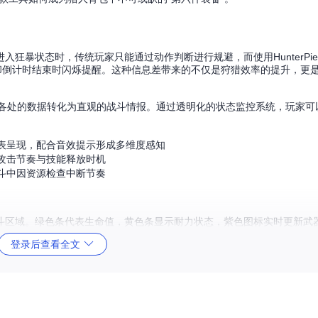
狂暴状态时，传统玩家只能通过动作判断进行规避，而使用HunterPi
冷却倒计时结束时闪烁提醒。这种信息差带来的不仅是狩猎效率的提升，更
散在游戏各处的数据转化为直观的战斗情报。通过透明化的状态监控系统，玩家
表呈现，配合音效提示形成多维度感知
攻击节奏与技能释放时机
斗中因资源检查中断节奏
斗区域。绿色条代表生命值，黄色条显示耐力状态，紫色图标实时更新武
登录后查看全文
定可靠，功能模块可根据需求自由组合。这种架构使工具既能满足新手玩家的