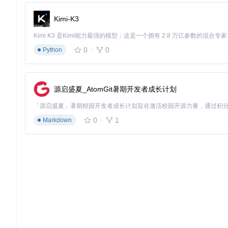
未来狩猎图景：工具进化的三个方向
Kimi-K3
随着技术发展，HunterPie正从单纯的信息展示工具向智能狩
0
0
Python
战斗预测系统
：通过分析数千场狩猎数据，建立怪物行为模型。当
优规避路线建议，如同经验丰富的狩猎导师在旁指导。
环境自适应界面
：借鉴生物拟态机制，界面元素会根据当前狩猎
源启盛夏_AtomGit暑期开发者成长计划
面亮度以减少视觉干扰，实现界面与游戏场景的有机融合。
社群协作中枢
：突破单机辅助限制，发展为团队狩猎协调系统。
如"控场-输出-治疗"的无缝配合，将四人小队的协作效率提升至
0
1
Markdown
HunterPie的进化之路，恰如猎人技艺的精进过程——从简
求狩猎极致体验的玩家而言，这款工具不仅是信息的提供者，更
HunterPie-legacy
A complete, modern and clean overlay with Discord Rich Pre
项目地址：
https://gitcode.com/gh_mirrors/hu/HunterPie-leg