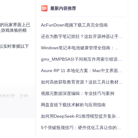
最新内容推荐
e的玩家界面上已
AcFunDown视频下载工具完全指南
是游戏体验的根
还在为数字笔记抓狂？这款开源神器让手写批注效率提升300%
可以实时掌握以下
Windows笔记本电池健康管理全指南：从根源解决电池损耗问题
gmx_MMPBSA分子间相互作用索引错误的深度诊断与解决
Axure RP 11 本地化方案：Mac中文界面优化与原型设计工具汉化全指南
如何高效获取教育资源？这款工具让教材下载效率提升80%
视频元数据深度编辑：专业技巧与案例
器锋利度，这种
网盘直链下载技术解析与应用指南
如何用DeepSeek-R1推理模型提升复杂任务解决能力：完整指南
基础信息需求，又
5个突破瓶颈技巧：硬件优化工具让你的电脑性能提升30%