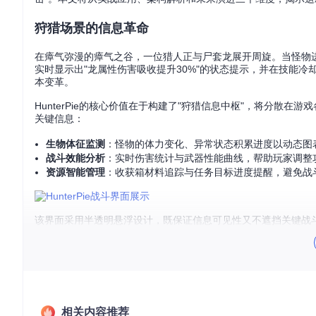
狩猎场景的信息革命
在瘴气弥漫的瘴气之谷，一位猎人正与尸套龙展开周旋。当怪物进入
实时显示出"龙属性伤害吸收提升30%"的状态提示，并在技能
本变革。
HunterPie的核心价值在于构建了"狩猎信息中枢"，将分
关键信息：
生物体征监测
：怪物的体力变化、异常状态积累进度以动态图
战斗效能分析
：实时伤害统计与武器性能曲线，帮助玩家调整
资源智能管理
：收获箱材料追踪与任务目标进度提醒，避免战
该界面采用半透明悬浮设计，既保证信息可见性又不遮挡关键战
色彩编码系统让玩家在激烈战斗中能瞬间获取关键数据。
模块化架构的灵活适配
HunterPie的设计理念类似猎人的装备系统——基础框架稳
能为资深猎人提供深度定制空间。
相关内容推荐