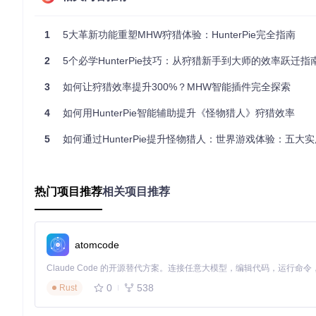
核心组件解析
：
1
5大革新功能重塑MHW狩猎体验：HunterPie完全指南
数据采集层
：如同猎人的侦察虫，静默运行在后台，实时捕获
处理分析层
：相当于猎人的大脑，对原始数据进行过滤、计算
2
5个必学HunterPie技巧：从狩猎新手到大师的效率跃迁指
展示交互层
：作为信息呈现的窗口，提供多种可视化方案，从
3
如何让狩猎效率提升300%？MHW智能插件完全探索
这种分层架构带来两大优势：一是各模块独立运行，某个功能异
的分析模块。
4
如何用HunterPie智能辅助提升《怪物猎人》狩猎效率
场景应用矩阵：找到你的专属配置
5
如何通过HunterPie提升怪物猎人：世界游戏体验：五大实用功能
不同类型的猎人需要不同的辅助策略，HunterPie的模块化设
用户类型
核心需求
推荐功能组合
热门项目推荐
相关项目推荐
新手猎人
降低入门门槛
基础生命/耐力显示+怪物状
效率型玩家
最大化狩猎效率
伤害分析引擎+资源自动追踪
atomcode
休闲玩家
减轻操作负担
自动任务记录+收获箱管理
直播主播
观众互动体验
战斗数据投屏+事件标记
0
538
Rust
以效率型玩家为例，通过组合使用伤害分析引擎与资源追踪功能，
位的伤害效率，帮助玩家找到最优输出位置。