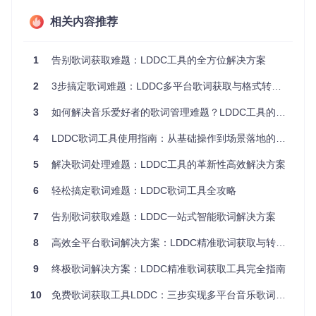
序结果。
相关内容推荐
📌
操作要点
：在搜索界面中，可通过"来源筛选"功能选择优先
检索的平台，对于冷门歌曲建议勾选"扩展搜索"选项以提高成
功率。检索结果会显示歌词完整性、时间轴精度和语言版本等
1
告别歌词获取难题：LDDC工具的全方位解决方案
关键信息，帮助用户快速判断适用性。
2
3步搞定歌词难题：LDDC多平台歌词获取与格式转换工具全解析
🔍
常见问题
：当搜索结果出现多个版本时，可通过预览窗口比
对歌词内容；若遇到歌词与歌曲不同步的情况，可使用"时间
3
如何解决音乐爱好者的歌词管理难题？LDDC工具的全方位解决方案
校准"工具手动调整时间轴。该功能特别适用于现场版或remix
版本歌曲的歌词匹配。
4
LDDC歌词工具使用指南：从基础操作到场景落地的全面解决方案
5
解决歌词处理难题：LDDC工具的革新性高效解决方案
核心功能解析：从单首处理到批量管理
6
轻松搞定歌词难题：LDDC歌词工具全攻略
LDDC的批量处理功能彻底改变了传统歌词管理的效率瓶颈。
7
告别歌词获取难题：LDDC一站式智能歌词解决方案
通过文件夹深度扫描技术，工具能够自动识别音乐文件并匹配
已有歌词，避免重复下载。系统支持自定义保存规则，可根据
8
高效全平台歌词解决方案：LDDC精准歌词获取与转换工具完全指南
歌曲文件结构自动创建歌词文件夹，或嵌入歌词到音频文件标
签中。
9
终极歌词解决方案：LDDC精准歌词获取工具完全指南
💡
适用场景
：特别适合整理新下载的专辑文件夹或迁移音乐库
10
免费歌词获取工具LDDC：三步实现多平台音乐歌词同步的高效解决方案
时使用。在处理日语动漫歌曲等特殊类型时，可同时获取原
文、罗马音和中文翻译三个版本，满足多语言学习需求。