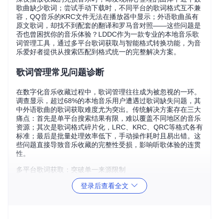
歌曲缺少歌词；尝试手动下载时，不同平台的歌词格式互不兼
容，QQ音乐的KRC文件无法在播放器中显示；外语歌曲虽有
原文歌词，却找不到配套的翻译和罗马音对照——这些问题是
否也曾困扰你的音乐体验？LDDC作为一款专业的本地音乐歌
词管理工具，通过多平台歌词获取与智能格式转换功能，为音
乐爱好者提供从搜索匹配到格式统一的完整解决方案。
歌词管理常见问题诊断
在数字化音乐收藏过程中，歌词管理往往成为被忽视的一环。
调查显示，超过68%的本地音乐用户遭遇过歌词缺失问题，其
中外语歌曲的歌词获取难度尤为突出。传统解决方案存在三大
痛点：首先是单平台搜索结果有限，难以覆盖不同地区的音乐
资源；其次是歌词格式碎片化，LRC、KRC、QRC等格式各有
标准；最后是批量处理效率低下，手动操作耗时且易出错。这
些问题直接导致音乐收藏的完整性受损，影响听歌体验的连贯
性。
多平台歌词获取：突破单一来源限制
面对分散的歌词资源，LDDC创新性地整合了QQ音乐、酷狗音
登录后查看全文
乐、网易云音乐三大平台的API接口，实现跨平台资源聚合检
索。在实际操作中，用户只需输入歌曲名和艺术家信息，系统
便会自动比对不同平台的歌词质量，通过算法评估匹配度并排