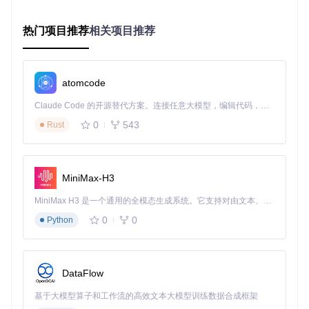
📌
操作要点
：在"本地匹配"界面中，建议将"最低匹配度"设置
热门项目推荐
相关项目推荐
为60-70之间，既能保证匹配准确性，又不会错过潜在的优质
结果。勾选"跳过已有歌词"选项可避免重复工作，提高处理效
率。
atomcode
Claude Code 的开源替代方案。连接任意大模型，编辑代码，运行命令，自动验证 — 全自动执行。用 Rust 构建，极致性能。 ｜ An open-source alternative to Claude Code. Connect any LLM, edit code, run commands, and verify changes — autonomously. Built in Rust for speed. Get Started
格式转换引擎：打通多场景应用壁垒
0
543
Rust
不同的使用场景对歌词格式有不同要求：车载播放器通常支持
基础LRC格式，视频剪辑需要SRT字幕文件，而高级卡拉OK
效果则依赖ASS格式的样式定义。LDDC内置的格式转换引擎
支持12种主流歌词格式的双向转换，且保持时间轴精度不变。
MiniMax-H3
💡
实用技巧
：转换SRT格式时，建议将"字符编码"设置为UTF-
MiniMax H3 是一个通用的全模态生成系统。它支持对由文本、图像、视频和音频组成的多模态上下文进行统一理解，并能生成分辨率高达 2K、时长可达 15 秒的带原生立体声音频的视频。得益于面向任务泛化的系统设计，H3 在预训练阶段就已具备广泛的多模态上下文理解与生成能力，能够出色地执行复杂的多模态指令。
8以确保在视频编辑软件中正常显示；制作逐字歌词时，选
0
0
Python
择"LRC(逐字)"格式并调整"字符间隔"参数可优化显示效果。
📌
常见问题
：处理复杂ASS格式时，可能需要手动调整字体样
式定义；对于包含特殊符号的歌词，转换前建议使用"清洗文
本"功能去除格式标记。
DataFlow
基于大模型算子和工作流的高效文本大模型训练数据合成框架