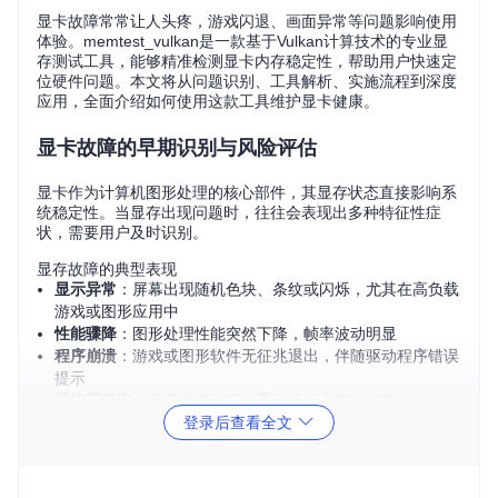
显卡故障常常让人头疼，游戏闪退、画面异常等问题影响使用
体验。memtest_vulkan是一款基于Vulkan计算技术的专业显
存测试工具，能够精准检测显卡内存稳定性，帮助用户快速定
位硬件问题。本文将从问题识别、工具解析、实施流程到深度
应用，全面介绍如何使用这款工具维护显卡健康。
显卡故障的早期识别与风险评估
显卡作为计算机图形处理的核心部件，其显存状态直接影响系
统稳定性。当显存出现问题时，往往会表现出多种特征性症
状，需要用户及时识别。
显存故障的典型表现
显示异常
：屏幕出现随机色块、条纹或闪烁，尤其在高负载
游戏或图形应用中
性能骤降
：图形处理性能突然下降，帧率波动明显
程序崩溃
：游戏或图形软件无征兆退出，伴随驱动程序错误
提示
系统不稳定
：电脑频繁蓝屏、重启或进入安全模式
故障风险等级评估
登录后查看全文
风险等
症状频率
建议措施
级
偶发画面异
定期监测，注意使用环境温