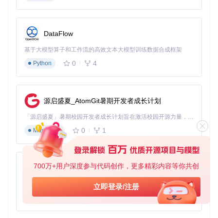
使用memtest_vulkan前需确保系统满足以下条件：
环境要求
最低配置
推荐配置
DataFlow
Windows 10或Linux
Windows 11或Linux
操作系统
内核4.15+
内核5.4+
基于大模型算子和工作流的高效文本大模型训练数据合成框架
Vulkan支
Vulkan 1.2+兼容驱
Vulkan 1.1兼容驱动
0
4
Python
持
动
可用存储
5GB以上
2GB
空间
源启盛夏_AtomGit暑期开发者成长计划
显卡内存
4GB以上
1GB
「源启盛夏」暑期校园开发者成长计划旨在激活校园开源力量，通过积分激励、认证扶持、资源倾斜等形式，引导高校组织和开发者完成「入驻 — 建项目 — 做贡献 — 获认证 — 得资源」的完整闭环。无论你是想带领社团入驻平台的组织者，还是希望用代码贡献证明自己的开发者，都能在这里找到属于你的成长路径。
工具获取与安装
0
1
Markdown
预编译版本（推荐新手）
： 从项目发布页面下载对应系统的压
缩包，解压后即可使用。
源码编译（适合技术用户）
：
700万+用户深度参与代码创作，更多精彩内容等你共创
py-xiaozhi
# 克隆项目仓库
基于Python的Xiaozhi AI，适用于想要完整Xiaozhi体验而无需拥有专用硬件的用户。
立即登录/注册
git 
clone
 https://gitcode.com/gh_mirrors/me/memtest_vulkan
0
1
Python
# 进入项目目录并编译
cd
 memtest_vulkan && cargo build --release
