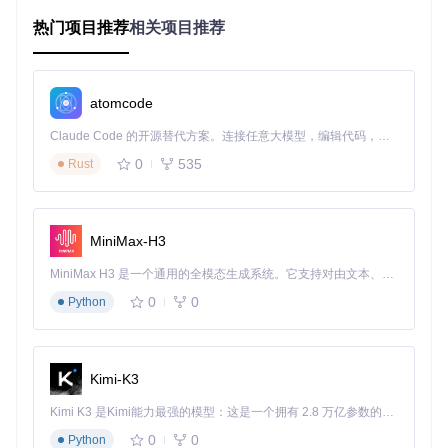
低风险
常
度
热门项目推荐
相关项目推荐
频繁应用崩
中风险
立即进行全面显存检测
溃
系统无法启
高风险
停止使用并进行专业检测
atomcode
动
Claude Code 的开源替代方案。连接任意大模型，编辑代码，运行命令，自动验证 — 全自动执行。用 Rust 构建，极致性能。 ｜ An open-source alternative to Claude Code. Connect any LLM, edit code, run commands, and verify changes — autonomously. Built in Rust for speed. Get Started
及时发现这些症状并采取相应措施，可以避免硬件进一步损
0
535
Rust
坏，减少数据丢失风险。
memtest_vulkan工具解析与环境配置
MiniMax-H3
memtest_vulkan是一款开源的跨平台显存测试工具，利用Vulk
an API直接与显卡硬件交互，进行深度内存压力测试。
MiniMax H3 是一个通用的全模态生成系统。它支持对由文本、图像、视频和音频组成的多模态上下文进行统一理解，并能生成分辨率高达 2K、时长可达 15 秒的带原生立体声音频的视频。得益于面向任务泛化的系统设计，H3 在预训练阶段就已具备广泛的多模态上下文理解与生成能力，能够出色地执行复杂的多模态指令。
工具核心特性
0
0
Python
底层检测
：绕过操作系统层，直接对显存进行读写验证
多平台支持
：兼容Windows 10/11和主流Linux发行版
高性能测试
：利用GPU并行计算能力，实现GB级数据吞吐
Kimi-K3
量
精准定位
：能精确定位故障内存区域及错误类型
Kimi K3 是Kimi能力最强的模型：这是一个拥有 2.8 万亿参数的混合专家（MoE）模型，具备原生视觉理解能力，并支持 100 万 token 的上下文窗口。
环境要求与准备
0
0
Python