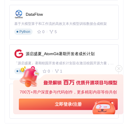
DataFlow
基于大模型算子和工作流的高效文本大模型训练数据合成框架
0
5
Python
源启盛夏_AtomGit暑期开发者成长计划
「源启盛夏」暑期校园开发者成长计划旨在激活校园开源力量，通过积分激励、认证扶持、资源倾斜等形式，引导高校组织和开发者完成「入驻 — 建项目 — 做贡献 — 获认证 — 得资源」的完整闭环。无论你是想带领社团入驻平台的组织者，还是希望用代码贡献证明自己的开发者，都能在这里找到属于你的成长路径。
0
1
Markdown
700万+用户深度参与代码创作，更多精彩内容等你共创
py-xiaozhi
基于Python的Xiaozhi AI，适用于想要完整Xiaozhi体验而无需拥有专用硬件的用户。
立即登录/注册
0
1
Python