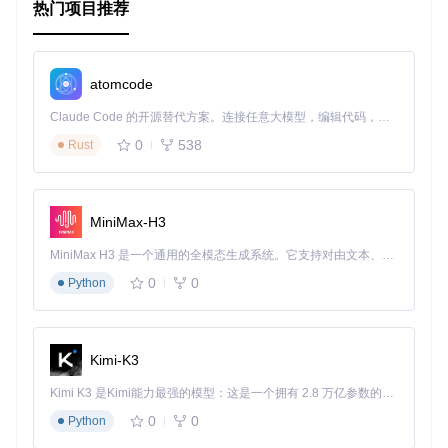
他流行技术的整合，比如：
热门项目推荐
Phoebus-Plugins
: 提供一系列可插入组件，如数据预处理
插件、安全认证扩展。
Phoebus-Connectors
: 预制的连接器用于快速接入Mongo
atomcode
DB、MySQL等数据库，以及AWS IoT、Google Cloud Pu
Claude Code 的开源替代方案。连接任意大模型，编辑代码，运行命令，自动验证 — 全自动执行。用 Rust 构建，极致性能。 ｜ An open-source alternative to Claude Code. Connect any LLM, edit code, run commands, and verify changes — autonomously. Built in Rust for speed. Get Started
b/Sub等云服务。
Phoebus-Visualizations
: 包含丰富的图表库和自定义可视
0
538
Rust
化解决方案，适合数据分析和展示。
请注意，以上内容是基于“Phoebus”这一名字的普遍意义及假
设进行的虚构描述，实际情况请参照项目的实际文档与仓库内
MiniMax-H3
容。
MiniMax H3 是一个通用的全模态生成系统。它支持对由文本、图像、视频和音频组成的多模态上下文进行统一理解，并能生成分辨率高达 2K、时长可达 15 秒的带原生立体声音频的视频。得益于面向任务泛化的系统设计，H3 在预训练阶段就已具备广泛的多模态上下文理解与生成能力，能够出色地执行复杂的多模态指令。
0
0
Python
Kimi-K3
Kimi K3 是Kimi能力最强的模型：这是一个拥有 2.8 万亿参数的混合专家（MoE）模型，具备原生视觉理解能力，并支持 100 万 token 的上下文窗口。
0
0
Python