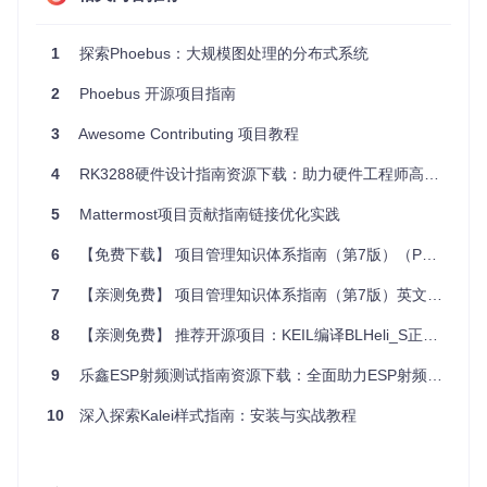
应用案例和最佳实践
1
探索Phoebus：大规模图处理的分布式系统
示例应用
2
Phoebus 开源项目指南
设想Phoebus被用于构建一个实时数据监控系统，它允许开发
者轻松接入各种传感器数据并展示于自定义仪表板上。最佳实
3
Awesome Contributing 项目教程
践包括：
4
RK3288硬件设计指南资源下载：助力硬件工程师高效设计
使用MQTT协议集成多种物联网设备的数据。
5
实现数据可视化模板，以便用户快速创建新视图。
Mattermost项目贡献指南链接优化实践
利用版本控制管理项目配置和前端资源，保证团队协作的一
6
【免费下载】 项目管理知识体系指南（第7版）（PMBOK指南）英文资源下载
致性。
最佳实践建议
7
【亲测免费】 项目管理知识体系指南（第7版）英文资源下载：项目管理者的必备宝典
模块化开发
：保持代码高度模块化，便于维护和重用。
文档记录
：任何非显而易见的功能都应有文档说明，便于新
8
【亲测免费】 推荐开源项目：KEIL编译BLHeli_S正确方式指南
成员理解。
性能优化
：定期进行性能测试，确保前端响应迅速，后台处
9
乐鑫ESP射频测试指南资源下载：全面助力ESP射频测试与认证
理高效。
10
深入探索Kalei样式指南：安装与实战教程
典型生态项目
Phoebus的生态系统假设涵盖了一系列插件和扩展，支持与其