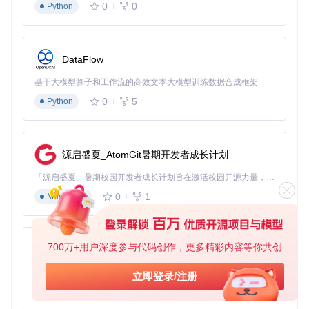
0
0
Python
十分钟上手的开发环境配置
搭建AvaloniaUI开发环境仅需三个步骤：
DataFlow
安装.NET 6.0或更高版本
基于大模型算子和工作流的高效文本大模型训练数据合成框架
通过NuGet安装Avalonia核心包
使用模板创建跨平台项目
0
5
Python
此命令将生成包含Windows、macOS和Linux目标平台的完整
源启盛夏_AtomGit暑期开发者成长计划
项目结构，开发者可立即开始编码。
「源启盛夏」暑期校园开发者成长计划旨在激活校园开源力量，通过积分激励、认证扶持、资源倾斜等形式，引导高校组织和开发者完成「入驻 — 建项目 — 做贡献 — 获认证 — 得资源」的完整闭环。无论你是想带领社团入驻平台的组织者，还是希望用代码贡献证明自己的开发者，都能在这里找到属于你的成长路径。
常见跨平台陷阱规避
0
1
Markdown
平台特定功能处理
错误做法：直接调用平台API导致跨平台兼容性问题
700万+用户深度参与代码创作，更多精彩内容等你共创
正确方案：使用AvaloniaUI的平台抽象层（如
IPlatfor
py-xiaozhi
mSettings
）
基于Python的Xiaozhi AI，适用于想要完整Xiaozhi体验而无需拥有专用硬件的用户。
立即登录/注册
资源文件管理
0
1
Python