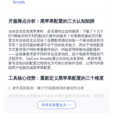
Simplify
开篇痛点分析：黑苹果配置的三大认知陷阱
当你尝试安装黑苹果时，是否遇到过这些困境：下载了十几个
EFI模板却找不到匹配自己硬件的版本？对着教程修改百行配
置文件后依然无法启动？花费数周调试却因一个驱动错误前功
尽弃？这些问题的根源不在于你的技术能力，而在于传统配置
方式要求用户同时掌握硬件知识、内核原理和驱动适配规则
——这就像要求新手同时学会造发动机、设计电路和驾驶技巧
才能开车。OpCore Simplify通过自动化决策系统，将原本需
要专业知识的配置过程转化为可执行的操作流程，让零代码基
础用户也能完成黑苹果配置。
工具核心优势：重新定义黑苹果配置的三个维度
1. 硬件基因检测：像CT扫描般精准的兼容性分析
传统配置方式需要用户手动比对硬件参数与支持列表，如同拿
着放大镜在零件手册中找匹配项。OpCore Simplify采用
硬件
登录后查看全文
基因检测技术
，自动扫描CPU微架构、GPU型号、主板芯片组
等核心组件，生成详细的兼容性报告。系统会像医生分析CT