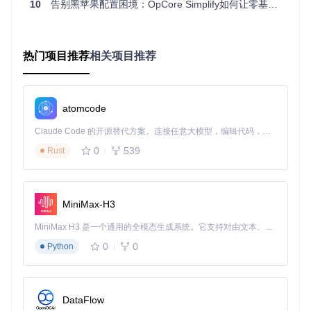
10
告别黑苹果配置困境：OpCore Simplify如何让零基础用户实现一键部署
为后续进阶学习奠定基础。
五步实施流程：从硬件检测到系统启动的完整路
热门项目推荐
相关项目推荐
径
第一步：获取硬件报告——系统身份的数字档案
核心观点
：硬件报告是配置的基础，如同医生需要病人的病历
atomcode
才能准确诊断。
案例对比
：手动收集硬件信息需使用CPU-Z、GPU-Z等多个工
Claude Code 的开源替代方案。连接任意大模型，编辑代码，运行命令，自动验证 — 全自动执行。用 Rust 构建，极致性能。 ｜ An open-source alternative to Claude Code. Connect any LLM, edit code, run commands, and verify changes — autonomously. Built in Rust for speed. Get Started
具，耗时30分钟且易遗漏关键参数；OpCore Simplify可一键
0
539
Rust
生成包含ACPI表、PCI设备列表和系统信息的完整报告。
实操建议
：在Windows环境下运行"导出硬件报告"功能，若使
用Linux/macOS系统，需先用Windows设备生成报告后导入。
当报告包含ACPI目录和JSON文件两个部分时，才算采集成
MiniMax-H3
功。
MiniMax H3 是一个通用的全模态生成系统。它支持对由文本、图像、视频和音频组成的多模态上下文进行统一理解，并能生成分辨率高达 2K、时长可达 15 秒的带原生立体声音频的视频。得益于面向任务泛化的系统设计，H3 在预训练阶段就已具备广泛的多模态上下文理解与生成能力，能够出色地执行复杂的多模态指令。
图2：硬件报告选择界面，显示报告路径和验证状态，确保系
0
0
Python
统获取完整的硬件信息
第二步：兼容性分析——硬件与系统的匹配检测
DataFlow
核心观点
：兼容性检测不是简单的支持列表比对，而是评估硬