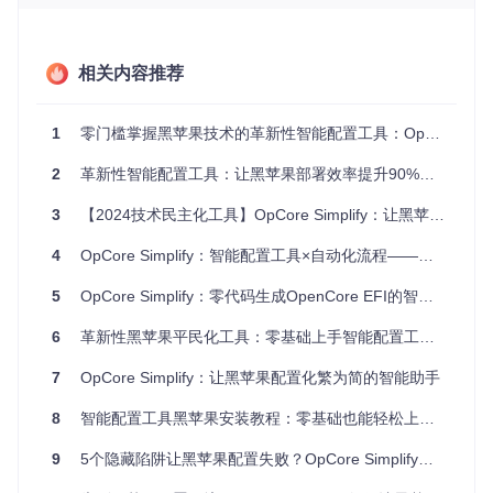
影像一样，标记出完全兼容、需要补丁和不支持的硬件组件，
并给出针对性解决方案。这种方式将硬件检测时间从几小时缩
短到3分钟，准确率提升至98%以上。
相关内容推荐
图1：OpCore Simplify的硬件兼容性检测界面，直观显示各组
件的macOS支持状态，绿色对勾表示原生支持，红色叉号表
1
零门槛掌握黑苹果技术的革新性智能配置工具：OpCore Simplify
示需要特殊处理
2
革新性智能配置工具：让黑苹果部署效率提升90%的技术民主化实践
2. 配置决策树：AI驱动的动态配置生成
不同于固定模板的"一刀切"方案，OpCore Simplify内置
配置决
3
【2024技术民主化工具】OpCore Simplify：让黑苹果配置像组装家具一样简单（3大智能引擎+4步可视化流程）
策树引擎
，就像拥有20年经验的黑苹果专家在为你量身定制方
案。系统会根据硬件特性、目标系统版本和用户需求，动态生
4
OpCore Simplify：智能配置工具×自动化流程——零基础用户的黑苹果系统搭建方案
成最优配置路径。例如当检测到NVIDIA独立显卡时，会自动推
荐使用集成显卡输出并禁用独显；当发现较新的CPU时，会自
5
OpCore Simplify：零代码生成OpenCore EFI的智能解决方案 | 新手用户的无忧黑苹果工具
动启用相应的内核补丁。这种智能决策机制使配置成功率提升
40%，大幅减少调试时间。
6
革新性黑苹果平民化工具：零基础上手智能配置工具的完整指南
3. 差异可视化：配置修改的透明化呈现
7
OpCore Simplify：让黑苹果配置化繁为简的智能助手
修改配置文件时最令人头疼的是不知道哪些参数被更改以及为
8
智能配置工具黑苹果安装教程：零基础也能轻松上手的零门槛方案
何更改。OpCore Simplify创新的
配置差异可视化
功能，如同
在修改前后的配置文件之间架起一座桥梁。系统会以表格形式
9
5个隐藏陷阱让黑苹果配置失败？OpCore Simplify智能工具帮你绕过雷区
清晰展示原始值与修改值的对比，并标注每个更改的原因和影
响范围。这种透明化呈现让用户不仅知其然，更知其所以然，