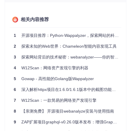
开发者研究：了解竞争对手或灵感来源网站的底层技术架
构。
教育与学习：帮助学生和新手理解Web技术的实际应用情
况。
相关内容推荐
自动化测试：集成到持续集成/持续部署(CI/CD)流程中，验
证网站是否遵循最佳实践。
1
开源项目推荐：Python-Wappalyzer，探索网站的科技秘密武器
项目特点
2
探索未知的Web世界：Chameleon智能内容发现工具
易用性
：简单的命令行接口和Python API，使得分析网站
3
探索网站背后的技术秘密：webanalyzer——你的智能Web技术检测工具
就像一行命令那么简单。
兼容性
：支持Python 3.6以上版本，并提供了无依赖的“轻
4
W12Scan：网络资产发现引擎的利器
量级”模式，即便在没有
lxml
的环境中也能正常工作。
5
Gowap - 高性能的Golang版Wappalyzer
实时更新
：可自动下载并使用最新的技术文件，保持识别
结果的准确性。
6
深入解析httpx项目在1.6.0/1.6.1版本中的截图功能异常问题
全面覆盖
：能够识别多种技术，包括数据库、服务器、前
端框架等多个层面。
7
W12Scan：一款简易的网络资产发现引擎
高性能
：利用异步处理，加快大规模网站扫描的速度。
8
【亲测免费】 开源项目webanalyze安装与使用指南
如果你是一位热衷于技术揭秘或者想要深入了解Web技术的
人，那么Python-Wappalyzer绝对值得你尝试。立刻安装，开
9
ZAP扩展项目graphql-v0.26.0版本发布：增强GraphQL安全检测能力
启你的Web探索之旅吧！