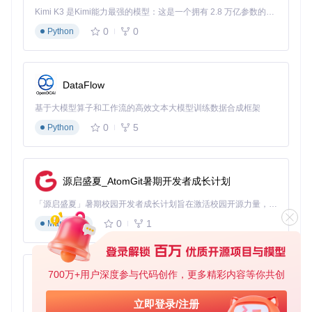
Kimi K3 是Kimi能力最强的模型：这是一个拥有 2.8 万亿参数的混合专家（MoE）模型，具备原生视觉理解能力，并支持 100 万 token 的上下文窗口。
0
0
Python
DataFlow
基于大模型算子和工作流的高效文本大模型训练数据合成框架
0
5
Python
源启盛夏_AtomGit暑期开发者成长计划
「源启盛夏」暑期校园开发者成长计划旨在激活校园开源力量，通过积分激励、认证扶持、资源倾斜等形式，引导高校组织和开发者完成「入驻 — 建项目 — 做贡献 — 获认证 — 得资源」的完整闭环。无论你是想带领社团入驻平台的组织者，还是希望用代码贡献证明自己的开发者，都能在这里找到属于你的成长路径。
0
1
Markdown
700万+用户深度参与代码创作，更多精彩内容等你共创
py-xiaozhi
基于Python的Xiaozhi AI，适用于想要完整Xiaozhi体验而无需拥有专用硬件的用户。
立即登录/注册