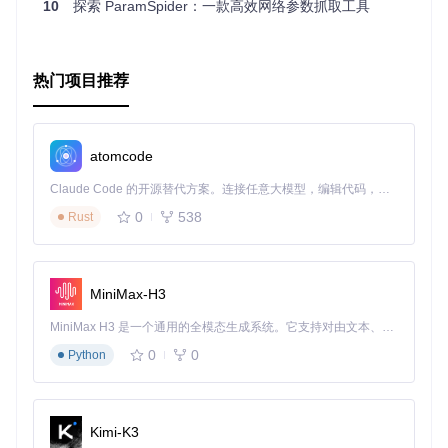
10
探索 ParamSpider：一款高效网络参数抓取工具
然后，只需一个URL，即可轻松获取网站技术信息：
热门项目推荐
from
 Wappalyzer 
import
 Wappalyzer, WebPage

webpage = WebPage.new_from_url(
'http://yourwebsite.com'
)

atomcode
wappalyzer = Wappalyzer.latest()

Claude Code 的开源替代方案。连接任意大模型，编辑代码，运行命令，自动验证 — 全自动执行。用 Rust 构建，极致性能。 ｜ An open-source alternative to Claude Code. Connect any LLM, edit code, run commands, and verify changes — autonomously. Built in Rust for speed. Get Started
0
538
Rust
现在，你已经掌握了开启Web技术分析大门的钥匙，去发现那
些隐藏在网址背后的世界吧！
MiniMax-H3
MiniMax H3 是一个通用的全模态生成系统。它支持对由文本、图像、视频和音频组成的多模态上下文进行统一理解，并能生成分辨率高达 2K、时长可达 15 秒的带原生立体声音频的视频。得益于面向任务泛化的系统设计，H3 在预训练阶段就已具备广泛的多模态上下文理解与生成能力，能够出色地执行复杂的多模态指令。
0
0
Python
Kimi-K3