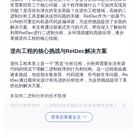
常需要回答三个核心问题：这个程序能做什么？它如何实现其
功能？是否存在潜在的安全风险？在逆向工程领域，高效的二
进制分析工具是解决这些问题的关键。RetDec作为一款基于L
LVM的可重定向机器代码反编译器，为这些挑战提供了全面的
解决方案。本文将通过探索式学习的方式，带你深入了解如何
利用RetDec进行二进制分析，从环境搭建到高级应用，逐步
掌握逆向工程的核心技能。
逆向工程的核心挑战与RetDec解决方案
逆向工程本质上是一个"黑盒"分析过程，分析师需要在没有源
代码的情况下理解二进制程序的行为和结构。这一过程面临着
诸多挑战，包括指令集差异、代码混淆、符号缺失等问题。Re
tDec通过模块化设计和先进的分析技术，为这些挑战提供了系
统化的解决方案。
多架构二进制分析的技术瓶颈
现代计算环境中，二进制文件可能运行在多种硬件架构上，从
常见的x86/x86-64到嵌入式设备的ARM架构，再到服务器领域
的PowerPC。每种架构都有其独特的指令集和内存模型，这给
登录后查看全文
跨平台二进制分析带来了巨大困难。RetDec通过统一的中间
表示层解决了这一问题，将不同架构的机器码转换为LLVM IR
（一种中间表示语言，用于代码分析与转换），从而实现了架