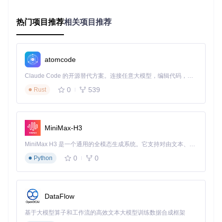
一步。本章节将详细介绍如何从源码构建RetDec，包括依赖
检查、编译过程和环境验证，确保你能够顺利开始后续的分析
热门项目推荐
相关项目推荐
工作。
系统环境准备与依赖检查
在开始构建RetDec之前，需要确保系统满足基本要求并安装
atomcode
必要的依赖项。以下是在Ubuntu 20.04系统上的准备步骤：
Claude Code 的开源替代方案。连接任意大模型，编辑代码，运行命令，自动验证 — 全自动执行。用 Rust 构建，极致性能。 ｜ An open-source alternative to Claude Code. Connect any LLM, edit code, run commands, and verify changes — autonomously. Built in Rust for speed. Get Started
检查系统架构和操作系统版本
0
539
Rust
uname
MiniMax-H3
预期结果：x86_64架构，Ubuntu 20.04或更高版本
MiniMax H3 是一个通用的全模态生成系统。它支持对由文本、图像、视频和音频组成的多模态上下文进行统一理解，并能生成分辨率高达 2K、时长可达 15 秒的带原生立体声音频的视频。得益于面向任务泛化的系统设计，H3 在预训练阶段就已具备广泛的多模态上下文理解与生成能力，能够出色地执行复杂的多模态指令。
安装基础编译工具和依赖库
0
0
Python
sudo
 apt update && 
sudo
DataFlow
预期结果：所有依赖包成功安装，无错误提示
基于大模型算子和工作流的高效文本大模型训练数据合成框架
检查CMake版本（要求3.14或更高）