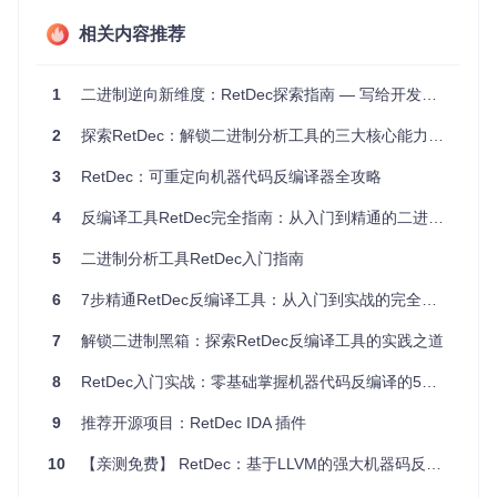
构无关的代码分析。
相关内容推荐
[!TIP] LLVM IR作为中间表示的优势在于其与具体硬件无关
的设计，使得RetDec可以专注于通用的代码分析和优化技
术，而不必为每种架构重复实现相同的功能。
1
二进制逆向新维度：RetDec探索指南 — 写给开发者的机器代码解析实践
二进制文件格式的多样性挑战
2
探索RetDec：解锁二进制分析工具的三大核心能力与实战技巧
除了架构差异，二进制文件还存在多种格式，如Windows平台
的PE格式、Linux系统的ELF格式以及macOS的Mach-O格
3
RetDec：可重定向机器代码反编译器全攻略
式。每种格式都有其独特的元数据结构和代码组织方式。RetD
ec的文件格式解析模块能够处理这些不同格式，提取关键信息
4
反编译工具RetDec完全指南：从入门到精通的二进制分析利器
如导入/导出函数、节区信息和调试数据，为后续分析奠定基
础。
5
二进制分析工具RetDec入门指南
符号信息缺失的应对策略
6
7步精通RetDec反编译工具：从入门到实战的完全指南
编译过程中，调试符号通常会被剥离以减小二进制文件体积，
7
解锁二进制黑箱：探索RetDec反编译工具的实践之道
这使得逆向工程变得更加困难。RetDec采用了多种技术来应
对符号缺失问题，包括基于模式识别的函数识别、交叉引用分
8
RetDec入门实战：零基础掌握机器代码反编译的5个关键步骤
析以及类型推断，帮助分析师恢复有意义的函数和变量名称，
提升反编译代码的可读性。
9
推荐开源项目：RetDec IDA 插件
环境搭建与验证：从源码构建RetDec
10
【亲测免费】 RetDec：基于LLVM的强大机器码反编译工具
搭建一个可靠的RetDec分析环境是进行有效二进制分析的第