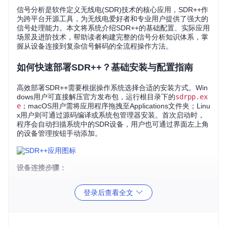
信号分析是软件定义无线电(SDR)技术的核心应用，SDR++作
为跨平台开源工具，为无线电爱好者和专业用户提供了强大的
信号处理能力。本文将系统介绍SDR++的基础配置、实际应用
场景及进阶技术，帮助读者构建完整的信号分析知识体系，掌
握从设备连接到复杂信号解码的全流程操作方法。
如何快速部署SDR++？基础安装与配置指南
高效部署SDR++需要根据操作系统选择合适的安装方式。Win
dows用户可直接解压官方发布包，运行根目录下的
sdrpp.ex
e
；macOS用户需将应用程序拖拽至Applications文件夹；Linu
x用户则可通过源码编译或系统包管理器安装。首次启动时，
程序会自动扫描系统中的SDR设备，用户也可通过界面左上角
的设备管理按钮手动添加。
设备连接步骤：
安装对应SDR硬件的驱动程序
登录后查看全文
通过USB或网络接口连接设备
启动SDR++并等待自动检测
在设备列表中选择目标设备
点击"连接"按钮完成配置