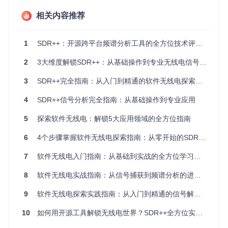
相关内容推荐
不同设备的驱动要求不同，RTL-SDR系列需要安装Zadig驱
动，Airspy设备则可直接识别。网络接收器需在配置界面输入
正确的IP地址和端口号，建议使用有线网络连接以保证数据传
1
SDR++：开源跨平台频谱分析工具的全方位技术评测与应用指南
输稳定性。
2
3大维度解锁SDR++：从基础操作到专业无线电信号处理
如何理解SDR++工作界面？核心功能区域解析
3
SDR++完全指南：从入门到精通的软件无线电探索之旅
SDR++采用模块化界面设计，主要包含五大功能区域，熟悉这
些区域的布局和操作逻辑是高效进行信号分析的基础。顶部控
4
SDR++信号分析完全指南：从基础操作到专业应用
制栏提供全局参数调节，左侧为设备和模块管理面板，中央区
域显示实时频谱和瀑布图，右侧为信号处理参数控制，底部则
5
探索软件无线电：解锁5大应用领域的全方位指南
是状态显示和操作按钮区。
6
4个步骤掌握软件无线电探索指南：从零开始的SDR实践入门
7
软件无线电入门指南：从基础到实战的全方位学习路径
关键功能区域说明：
8
软件无线电实战指南：从信号捕获到频谱分析的进阶之路
VFO控制区
：可同时配置多个虚拟频率振荡器，支持多频段
并行监控
9
软件无线电探索实践指南：从入门到精通的信号解码之旅
FFT频谱显示
：实时展示信号强度与频率分布，可调整分辨
率和刷新速率
10
如何用开源工具解锁无线电世界？SDR++全方位实践指南
瀑布图区域
：以时间轴展示信号历史变化，帮助识别间歇性
信号