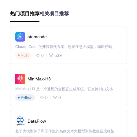
解调模式选择
：提供AM、FM、SSB等多种解调方式，适应
不同信号类型
热门项目推荐
相关项目推荐
增益控制滑块
：调节LNA、RF和IF增益，优化信号接收质
量
界面布局可通过拖拽进行自定义，用户可根据个人习惯和工作
atomcode
需求调整各面板大小和位置，提高操作效率。建议初学者从默
认布局开始，逐步熟悉后再进行个性化配置。
Claude Code 的开源替代方案。连接任意大模型，编辑代码，运行命令，自动验证 — 全自动执行。用 Rust 构建，极致性能。 ｜ An open-source alternative to Claude Code. Connect any LLM, edit code, run commands, and verify changes — autonomously. Built in Rust for speed. Get Started
0
539
Rust
信号分析质量如何优化？关键参数配置策略
信号分析的质量直接取决于设备配置和参数调节。SDR++提供
了丰富的信号处理参数，合理设置这些参数可以显著提升信号
MiniMax-H3
接收效果。增益控制是最关键的调节项，需要根据信号强度动
态调整：强信号时降低增益避免失真，弱信号时提高增益增强
MiniMax H3 是一个通用的全模态生成系统。它支持对由文本、图像、视频和音频组成的多模态上下文进行统一理解，并能生成分辨率高达 2K、时长可达 15 秒的带原生立体声音频的视频。得益于面向任务泛化的系统设计，H3 在预训练阶段就已具备广泛的多模态上下文理解与生成能力，能够出色地执行复杂的多模态指令。
接收灵敏度。
0
0
Python
增益配置建议：
信号强
LNA增
RF增益
IF增益
AGC模式
度
益
DataFlow
强信号
慢速
0-10dB
0dB
0-10dB
基于大模型算子和工作流的高效文本大模型训练数据合成框架