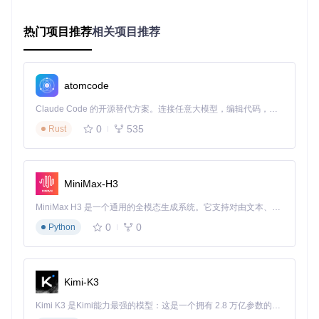
帧间差异算法
热门项目推荐
相关项目推荐
该算法通过比较连续帧之间的像素差异来判断场景是否发生变
化。当帧间差异超过设定的阈值时，即认为出现了场景转换。
这种方法计算简单，速度较快，适用于一些场景变化明显的视
频。
atomcode
内容感知算法
Claude Code 的开源替代方案。连接任意大模型，编辑代码，运行命令，自动验证 — 全自动执行。用 Rust 构建，极致性能。 ｜ An open-source alternative to Claude Code. Connect any LLM, edit code, run commands, and verify changes — autonomously. Built in Rust for speed. Get Started
内容感知算法则更注重对视频内容的理解，通过分析帧的颜
0
535
Rust
色、纹理等特征来判断场景变化。它能够更好地处理一些复杂
的场景转换，如渐变、遮挡等情况，但计算量相对较大。
MiniMax-H3
四、扩展应用：2大高级功能应用
MiniMax H3 是一个通用的全模态生成系统。它支持对由文本、图像、视频和音频组成的多模态上下文进行统一理解，并能生成分辨率高达 2K、时长可达 15 秒的带原生立体声音频的视频。得益于面向任务泛化的系统设计，H3 在预训练阶段就已具备广泛的多模态上下文理解与生成能力，能够出色地执行复杂的多模态指令。
0
0
自定义检测参数
Python
用户可以根据不同类型的视频，自定义检测参数，如调整阈
值、设置最小场景长度等，以获得更符合需求的检测结果。
Kimi-K3
集成到视频处理流程
Kimi K3 是Kimi能力最强的模型：这是一个拥有 2.8 万亿参数的混合专家（MoE）模型，具备原生视觉理解能力，并支持 100 万 token 的上下文窗口。
PySceneDetect可以作为一个组件集成到更复杂的视频处理流