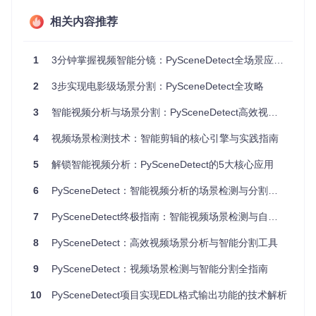
二、场景案例：2大实际应用场景详解
相关内容推荐
教育视频切片：3步实现课程内容拆分
导入视频文件
：将教育课程视频导入PySceneDetect工
1
3分钟掌握视频智能分镜：PySceneDetect全场景应用指南
具。
设置检测参数
：根据课程内容特点，选择合适的检测算法
2
3步实现电影级场景分割：PySceneDetect全攻略
和参数，如设置合适的阈值来识别PPT切换等场景变化。
执行切割操作
：运行工具，自动将视频分割为不同的课程
3
智能视频分析与场景分割：PySceneDetect高效视频处理解决方案
章节片段，方便学生学习和复习。
直播回放标记：4步完成精彩瞬间提取
4
视频场景检测技术：智能剪辑的核心引擎与实践指南
加载直播回放视频
：将直播回放视频加载到PySceneDete
ct中。
5
解锁智能视频分析：PySceneDetect的5大核心应用
选择检测模式
：针对直播场景，选择适合的场景检测模
6
式，如基于内容的检测算法。
PySceneDetect：智能视频分析的场景检测与分割解决方案
标记关键场景
：工具自动检测并标记出直播中的精彩瞬
7
PySceneDetect终极指南：智能视频场景检测与自动分割
间，如观众互动高潮、重要讲解部分等。
导出标记结果
：将标记的精彩瞬间导出为单独的视频片段
8
PySceneDetect：高效视频场景分析与智能分割工具
或时间戳文件。
9
PySceneDetect：视频场景检测与智能分割全指南
10
PySceneDetect项目实现EDL格式输出功能的技术解析
三、技术解析：2种核心算法原理解析