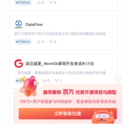
程中，与其他视频编辑工具配合使用，实现自动化的视频处理
0
0
Python
pipeline。
五、性能优化指南
DataFlow
参数调优建议
基于大模型算子和工作流的高效文本大模型训练数据合成框架
阈值设置
：根据视频的特点调整阈值，对于场景变化明显的
视频可以适当提高阈值，减少误检；对于场景变化较平缓的
0
4
Python
视频则降低阈值。
采样频率
：合理设置采样频率，在保证检测 accuracy 的前
提下，降低采样频率可以提高处理速度。
硬件加速方案
源启盛夏_AtomGit暑期开发者成长计划
利用GPU加速视频处理，通过OpenCV等库的GPU支持，提高
「源启盛夏」暑期校园开发者成长计划旨在激活校园开源力量，通过积分激励、认证扶持、资源倾斜等形式，引导高校组织和开发者完成「入驻 — 建项目 — 做贡献 — 获认证 — 得资源」的完整闭环。无论你是想带领社团入驻平台的组织者，还是希望用代码贡献证明自己的开发者，都能在这里找到属于你的成长路径。
场景检测的速度，尤其适用于处理大型视频文件。
0
1
Markdown
六、附录
700万+用户深度参与代码创作，更多精彩内容等你共创
py-xiaozhi
官方API速查表
基于Python的Xiaozhi AI，适用于想要完整Xiaozhi体验而无需拥有专用硬件的用户。
立即登录/注册
API函数
功能描述
0
1
Python
进行场景检测
detect