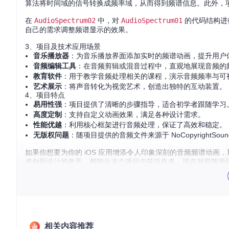
算法将时间域的信号转换成频率域，从而得到频谱信息。此外，项目还引
在
AudioSpectrum02
中，对
AudioSpectrum01
的代码结构进
自己的需求调整频谱显示的效果。
3、项目及技术应用场景
音乐播放器
：为音乐播放界面添加实时的频谱动画，提升用户
音频编辑工具
：在音频剪辑或混音过程中，直观地展现音频的
教育软件
：用于教学音频处理相关的课程，演示音频频率与可
艺术展示
：将声音转化为视觉艺术，创造出独特的互动装置。
4、项目特点
易用性强
：项目提供了清晰的步骤指导，适合初学者跟随学习
高度定制
：支持自定义动画效果，满足各种设计需求。
性能优越
：利用核心框架进行音频处理，保证了高效和稳定。
无版权问题
：随项目提供的音频文件来源于 NoCopyrightS
如果你想要为你的 iOS 应用增添令人印象深刻的音频频谱动画，那么 
求创新设计的老手，都能从这个项目中获益良多。现在就跟随项
更多信息请参考：
一步一步教你实现iOS音频频谱动画（一）
一
相关内容推荐