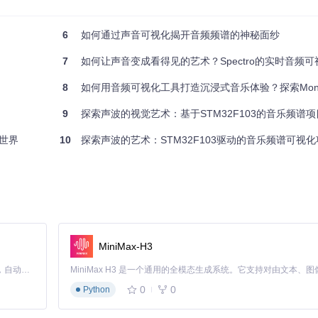
6
如何通过声音可视化揭开音频频谱的神秘面纱
7
如何让声音变成看得见的艺术？Spectro的实时音频
8
如何用音频可视化工具打造沉浸式音乐体验？探索Monstercat Visual
9
探索声波的视觉艺术：基于STM32F103的音乐频谱项
妙世界
10
探索声波的艺术：STM32F103驱动的音乐频谱可视化
MiniMax-H3
Claude Code 的开源替代方案。连接任意大模型，编辑代码，运行命令，自动验证 — 全自动执行。用 Rust 构建，极致性能。 ｜ An open-source alternative to Claude Code. Connect any LLM, edit code, run commands, and verify changes — autonomously. Built in Rust for speed. Get Started
0
0
Python