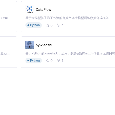
DataFlow
Kimi K3 是Kimi能力最强的模型：这是一个拥有 2.8 万亿参数的混合专家（MoE）模型，具备原生视觉理解能力，并支持 100 万 token 的上下文窗口。
基于大模型算子和工作流的高效文本大模型训练数据合成框架
0
4
Python
py-xiaozhi
「源启盛夏」暑期校园开发者成长计划旨在激活校园开源力量，通过积分激励、认证扶持、资源倾斜等形式，引导高校组织和开发者完成「入驻 — 建项目 — 做贡献 — 获认证 — 得资源」的完整闭环。无论你是想带领社团入驻平台的组织者，还是希望用代码贡献证明自己的开发者，都能在这里找到属于你的成长路径。
0
1
Python