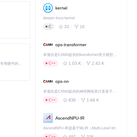
kernel
deepin linux kernel
33
16
C
ops-transformer
本项目是CANN提供的transformer类大模型算子库，实现网络在NPU上加速计算。
1.03 K
2.43 K
C++
基于Python的Xiaozhi AI，适用于想要完整Xiaozhi体验而无需拥有专用硬件的用户。
ops-nn
本项目是CANN提供的神经网络类计算算子库，实现网络在NPU上加速计算。
836
1.66 K
C++
AscendNPU-IR
AscendNPU-IR是基于MLIR（Multi-Level Intermediate Representation）构建的，面向昇腾亲和算子编译时使用的中间表示，提供昇腾完备表达能力，通过编译优化提升昇腾AI处理器计算效率，支持通过生态框架使能昇腾AI处理器与深度调优
497
336
C++