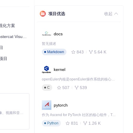
项目优选
收起
可视化方案
docs
izer的无限可能
暂无描述
目
843
5.64 K
Markdown
项目
kernel
openEuler内核是openEuler操作系统的核心，既是系统性能与稳定性的基石，也是连接处理器、设备与服务的桥梁。
507
539
C
pytorch
MiniMax H3 是一个通用的全模态生成系统。它支持对由文本、图像、视频和音频组成的多模态上下文进行统一理解，并能生成分辨率高达 2K、时长可达 15 秒的带原生立体声音频的视频。得益于面向任务泛化的系统设计，H3 在预训练阶段就已具备广泛的多模态上下文理解与生成能力，能够出色地执行复杂的多模态指令。
作为 Ascend for PyTorch 社区的核心组件，TorchNPU 是昇腾专为 PyTorch 打造的深度学习适配插件，使 PyTorch 框架能够直接调用昇腾 NPU，为开发者提供昇腾 AI 处理器的超强算力。
831
1.26 K
Python