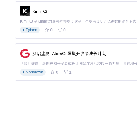
Kimi-K3
0
0
Python
源启盛夏_AtomGit暑期开发者成长计划
0
1
Markdown