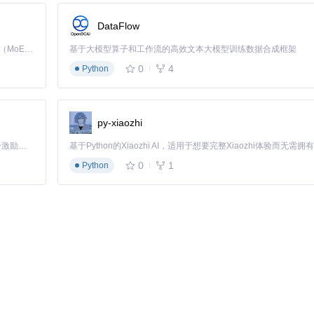
~/.zshrc 等）
DataFlow
Kimi K3 是Kimi能力最强的模型：这是一个拥有 2.8 万亿参数的混合专家（MoE）模型，具备原生视觉理解能力，并支持 100 万 token 的上下文窗口。
基于大模型算子和工作流的高效文本大模型训练数据合成框架
0
4
Python
py-xiaozhi
「源启盛夏」暑期校园开发者成长计划旨在激活校园开源力量，通过积分激励、认证扶持、资源倾斜等形式，引导高校组织和开发者完成「入驻 — 建项目 — 做贡献 — 获认证 — 得资源」的完整闭环。无论你是想带领社团入驻平台的组织者，还是希望用代码贡献证明自己的开发者，都能在这里找到属于你的成长路径。
0
1
Python
目录。
件。