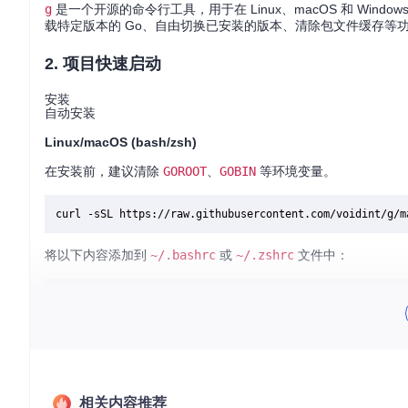
g
是一个开源的命令行工具，用于在 Linux、macOS 和 Win
载特定版本的 Go、自由切换已安装的版本、清除包文件缓存等
2. 项目快速启动
安装
自动安装
Linux/macOS (bash/zsh)
在安装前，建议清除
GOROOT
、
GOBIN
等环境变量。
将以下内容添加到
~/.bashrc
或
~/.zshrc
文件中：
# g shell setup
if
 [ -f 
"
$HOME
/.g/env"
 ]; 
then
    . 
"
$HOME
/.g/env"
fi
然后，使环境变量生效：
相关内容推荐