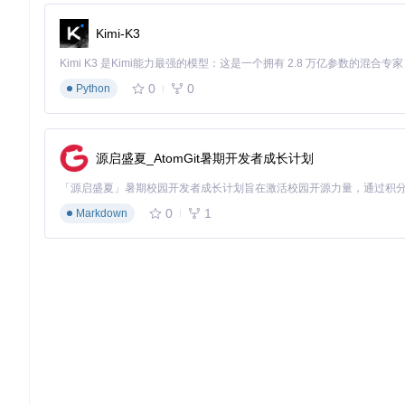
# 将 ~/.g/env 导入到 shell 环境配置文件中（例如 ~/.bashrc, 
cat
 >> ~/.bashrc <<
EOF

Kimi-K3
# g shell setup

if [ -f "${HOME}/.g/env" ]; then

    . "${HOME}/.g/env"

0
0
Python
fi

EOF
# 使环境变量生效
源启盛夏_AtomGit暑期开发者成长计划
source
# 或者
source
0
1
Markdown
Windows PowerShell
创建目录：
下载 Windows 版本的二进制压缩文件，并解压到
~/.g/bin
使用
code $PROFILE
命令打开默认的 PowerShell 配置文
添加以下内容到 PowerShell 配置文件：
$env:GOROOT
 = 
"
$HOME
\.g\go"
$env:Path
 = 
-join
 (
