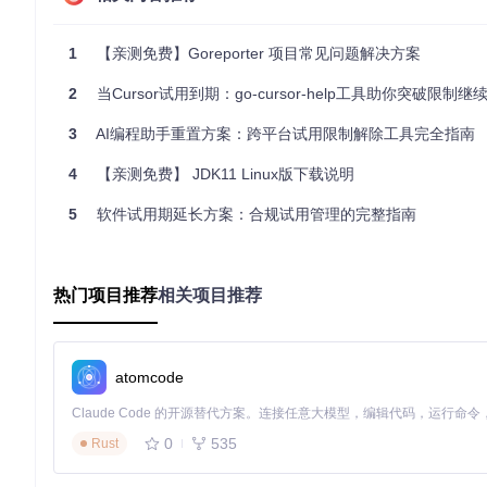
source
# 或者
1
【亲测免费】Goreporter 项目常见问题解决方案
source
2
当Cursor试用到期：go-cursor-help工具助你突破限制
Windows (pwsh)
3
AI编程助手重置方案：跨平台试用限制解除工具完全指南
iwr
 https://raw.githubusercontent.com/voidint/g/master/
4
【亲测免费】 JDK11 Linux版下载说明
手动安装
5
软件试用期延长方案：合规试用管理的完整指南
Linux/macOS
创建一个目录用于存放
g
（推荐：
~/.g
）。
从
发布页面
下载二进制压缩文件，解压到
g
目录的
bin
子
热门项目推荐
相关项目推荐
将必要的环境变量写入
~/.g/env
文件。
cat
 > ~/.g/env <<
EOF

#!/bin/sh

atomcode
# g shell setup

export GOROOT="${HOME}/.g/go"

export PATH="${HOME}/.g/bin:${GOROOT}/bin:\$PATH"

export G_MIRROR=https://golang.google.cn/dl/

0
535
Rust
EOF