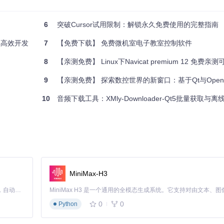
6
突破Cursor试用限制：解锁永久免费使用的完整指南
继续高效开发
7
【免费下载】 免费微机室电子教室控制软件
8
【亲测免费】 Linux下Navicat premium 12 免费亲测
install.ps1 
-useb
 | 
iex
9
【亲测免费】 探索数控世界的新窗口：基于Qt与OpenG
10
音频下载工具：XMly-Downloader-Qt5批量获取与
目录下（即
~/.g/bin
）。
MiniMax-H3
Claude Code 的开源替代方案。连接任意大模型，编辑代码，运行命令，自动验证 — 全自动执行。用 Rust 构建，极致性能。 ｜ An open-source alternative to Claude Code. Connect any LLM, edit code, run commands, and verify changes — autonomously. Built in Rust for speed. Get Started
0
0
Python