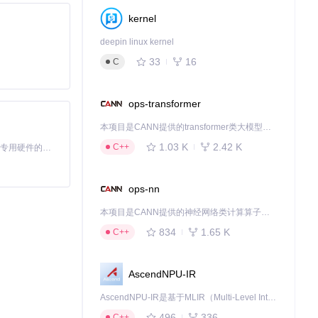
kernel
deepin linux kernel
33
16
C
ops-transformer
本项目是CANN提供的transformer类大模型算子库，实现网络在NPU上加速计算。
1.03 K
2.42 K
C++
基于Python的Xiaozhi AI，适用于想要完整Xiaozhi体验而无需拥有专用硬件的用户。
ops-nn
本项目是CANN提供的神经网络类计算算子库，实现网络在NPU上加速计算。
834
1.65 K
C++
AscendNPU-IR
AscendNPU-IR是基于MLIR（Multi-Level Intermediate Representation）构建的，面向昇腾亲和算子编译时使用的中间表示，提供昇腾完备表达能力，通过编译优化提升昇腾AI处理器计算效率，支持通过生态框架使能昇腾AI处理器与深度调优
496
336
C++