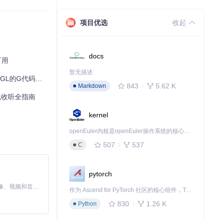
项目优选
收起
docs
可用
暂无描述
L的G代码神器
843
5.62 K
Markdown
离线收听全指南
kernel
openEuler内核是openEuler操作系统的核心，既是系统性能与稳定性的基石，也是连接处理器、设备与服务的桥梁。
507
537
C
pytorch
MiniMax H3 是一个通用的全模态生成系统。它支持对由文本、图像、视频和音频组成的多模态上下文进行统一理解，并能生成分辨率高达 2K、时长可达 15 秒的带原生立体声音频的视频。得益于面向任务泛化的系统设计，H3 在预训练阶段就已具备广泛的多模态上下文理解与生成能力，能够出色地执行复杂的多模态指令。
作为 Ascend for PyTorch 社区的核心组件，TorchNPU 是昇腾专为 PyTorch 打造的深度学习适配插件，使 PyTorch 框架能够直接调用昇腾 NPU，为开发者提供昇腾 AI 处理器的超强算力。
830
1.26 K
Python