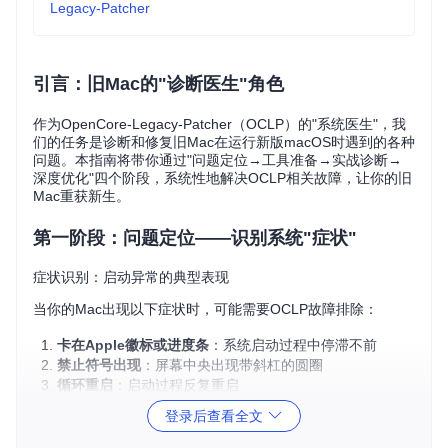
Legacy-Patcher
引言：旧Mac的"诊断医生"角色
作为OpenCore-Legacy-Patcher（OCLP）的"系统医生"，我
们的任务是诊断和修复旧Mac在运行新版macOS时遇到的各种
问题。本指南将带你通过"问题定位→工具准备→实战诊断→
深度优化"四个阶段，系统性地解决OCLP相关故障，让你的旧
Mac重获新生。
第一阶段：问题定位——识别系统"症状"
症状识别：启动异常的典型表现
当你的Mac出现以下症状时，可能需要OCLP故障排除：
卡在Apple徽标或进度条
：系统启动过程中停滞不前
禁止符号出现
：屏幕中央出现带斜杠的圆圈
循环重启
：启动过程反复重启
白屏或黑屏
：启动后无任何显示或仅有空白屏幕
登录后查看全文
内核崩溃报告
：启动后显示"您的电脑因问题而重新启动"
病因分析：常见故障根源