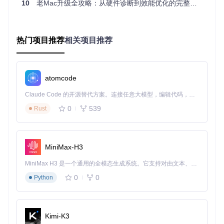
[ ] 记录启动过程中的具体症状和屏幕显示
10
老Mac升级全攻略：从硬件诊断到效能优化的完整指南
[ ] 确定问题首次出现的时间点和相关操作
[ ] 检查是否有最近的系统更新或配置更改
[ ] 确认OCLP版本与目标macOS版本的兼容性
热门项目推荐
相关项目推荐
第二阶段：工具准备——诊断装备"手术室"
症状：缺乏必要工具导致诊断无法进行
atomcode
许多用户在遇到OCLP问题时，因缺乏适当的诊断工具而无法
Claude Code 的开源替代方案。连接任意大模型，编辑代码，运行命令，自动验证 — 全自动执行。用 Rust 构建，极致性能。 ｜ An open-source alternative to Claude Code. Connect any LLM, edit code, run commands, and verify changes — autonomously. Built in Rust for speed. Get Started
深入分析问题根源。
0
539
Rust
原理简析：诊断工具的重要性
有效的故障排除需要特定工具来收集系统信息、日志文件和进
行必要的系统操作。这些工具就像医生的听诊器和血压计，帮
MiniMax-H3
助我们"听"和"看"系统内部的运作情况。
操作步骤：构建你的诊断工具箱
MiniMax H3 是一个通用的全模态生成系统。它支持对由文本、图像、视频和音频组成的多模态上下文进行统一理解，并能生成分辨率高达 2K、时长可达 15 秒的带原生立体声音频的视频。得益于面向任务泛化的系统设计，H3 在预训练阶段就已具备广泛的多模态上下文理解与生成能力，能够出色地执行复杂的多模态指令。
GUI工具路径
0
0
Python
OCLP应用程序
：
从项目仓库获取最新版本：
git clone https://git
Kimi-K3
code.com/GitHub_Trending/op/OpenCore-Legac