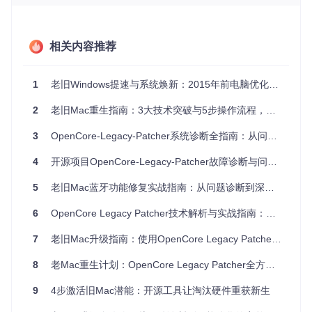
这些症状通常与以下因素相关：
配置错误
：OpenCore配置文件（config.plist）设置不当
相关内容推荐
驱动冲突
：内核扩展（Kext）不兼容或版本错误
硬件支持问题
：特定硬件组件不被新版macOS支持
1
老旧Windows提速与系统焕新：2015年前电脑优化指南
权限问题
：系统权限设置阻止OCLP正常操作
系统文件损坏
：关键系统文件缺失或损坏
2
老旧Mac重生指南：3大技术突破与5步操作流程，用开源工具OpenCore Legacy Patcher实现系统升级
诊断决策树：从症状到病因
启动问题

3
OpenCore-Legacy-Patcher系统诊断全指南：从问题预防到深度修复
├── 卡在Apple徽标

│   ├── 带进度条 → 检查Verbose模式输出

4
开源项目OpenCore-Legacy-Patcher故障诊断与问题解决全指南
│   └── 无进度条 → 检查OpenCore日志

├── 禁止符号

5
老旧Mac蓝牙功能修复实战指南：从问题诊断到深度优化
│   ├── 立即出现 → 安全设置问题

│   └── 延迟出现 → 驱动或内核扩展问题

6
OpenCore Legacy Patcher技术解析与实战指南：老Mac设备的macOS焕新方案
├── 循环重启

│   ├── 启动前重启 → EFI配置问题

7
老旧Mac升级指南：使用OpenCore Legacy Patcher实现系统兼容性突破
│   └── 启动后重启 → 内核崩溃

└── 白屏/黑屏

8
老Mac重生计划：OpenCore Legacy Patcher全方位技术指南
    ├── 完全无显示 → 硬件问题

9
4步激活旧Mac潜能：开源工具让淘汰硬件重获新生
诊断清单