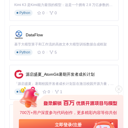
y-Patcher
Kimi K3 是Kimi能力最强的模型：这是一个拥有 2.8 万亿参数的混合专家（MoE）模型，具备原生视觉理解能力，并支持 100 万 token 的上下文窗口。
运行
OpenCore-Patcher-GUI.command
启动图形界面
0
0
Python
磁盘工具
：
在应用程序/实用工具中找到"磁盘工具"
确保已启用"显示所有设备"选项（菜单栏：显示→显示
DataFlow
所有设备）
基于大模型算子和工作流的高效文本大模型训练数据合成框架
控制台应用
：
0
5
Python
在应用程序/实用工具中找到"控制台"
添加筛选条件以专注于OCLP相关日志
命令行工具路径
源启盛夏_AtomGit暑期开发者成长计划
安装必要工具
：
「源启盛夏」暑期校园开发者成长计划旨在激活校园开源力量，通过积分激励、认证扶持、资源倾斜等形式，引导高校组织和开发者完成「入驻 — 建项目 — 做贡献 — 获认证 — 得资源」的完整闭环。无论你是想带领社团入驻平台的组织者，还是希望用代码贡献证明自己的开发者，都能在这里找到属于你的成长路径。
# 安装Homebrew（如果尚未安装）
/bin/bash -c 
"
$(curl -fsSL https://raw.githubusercontent.
0
1
Markdown
# 安装诊断工具
brew install --cask mount-efi

700万+用户深度参与代码创作，更多精彩内容等你共创
py-xiaozhi
创建诊断脚本
：
基于Python的Xiaozhi AI，适用于想要完整Xiaozhi体验而无需拥有专用硬件的用户。
立即登录/注册
# 创建一个简单的日志收集脚本