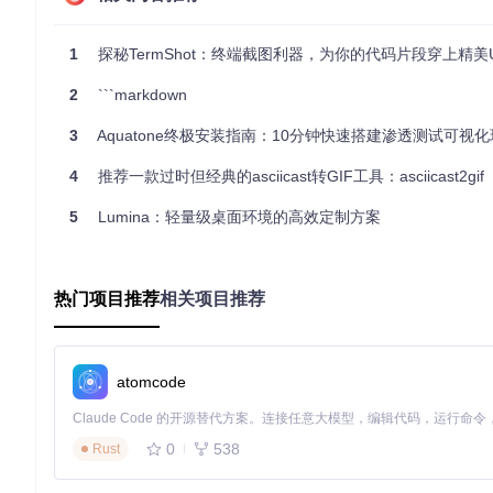
问题报告
：当向开发者社区报告问题时，使用 TermShot
项目展示
：在演示或宣传你的命令行工具时，TermShot 
1
探秘TermShot：终端截图利器，为你的代码片段穿上精美
项目特点
2
```markdown
ANSI 支持
：精准解析并重现 ANSI 转义码，确保终端输出
3
Aquatone终极安装指南：10分钟快速搭建渗透测试可视
编辑功能
：在生成截图前，可选择性地编辑命令输出，去除
4
跨平台
推荐一款过时但经典的asciicast转GIF工具：asciicast2gif
：支持 macOS 和 Linux 系统，兼容多种环境。
易于集成
：只需在命令前加上
termshot
，即可无缝集成到
5
Lumina：轻量级桌面环境的高效定制方案
要体验 TermShot 带来的便捷，请访问
GitHub Release 页面
，
TermShot 将帮你提升终端截图的质量，让你的工作更加高效
热门项目推荐
相关项目推荐
termshot
atomcode
Creates screenshots based on terminal command output
项目地址：
https://gitcode.com/gh_mirrors/te/termshot
0
538
Rust