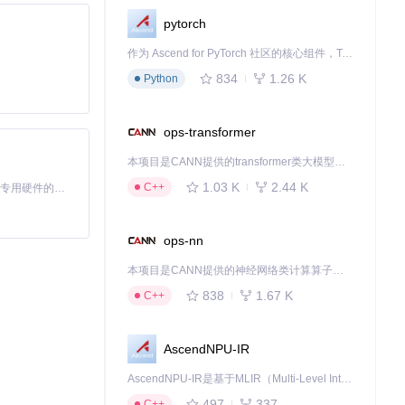
pytorch
作为 Ascend for PyTorch 社区的核心组件，TorchNPU 是昇腾专为 PyTorch 打造的深度学习适配插件，使 PyTorch 框架能够直接调用昇腾 NPU，为开发者提供昇腾 AI 处理器的超强算力。
834
1.26 K
Python
ops-transformer
本项目是CANN提供的transformer类大模型算子库，实现网络在NPU上加速计算。
1.03 K
2.44 K
C++
基于Python的Xiaozhi AI，适用于想要完整Xiaozhi体验而无需拥有专用硬件的用户。
ops-nn
本项目是CANN提供的神经网络类计算算子库，实现网络在NPU上加速计算。
838
1.67 K
C++
AscendNPU-IR
AscendNPU-IR是基于MLIR（Multi-Level Intermediate Representation）构建的，面向昇腾亲和算子编译时使用的中间表示，提供昇腾完备表达能力，通过编译优化提升昇腾AI处理器计算效率，支持通过生态框架使能昇腾AI处理器与深度调优
497
337
C++