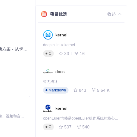
项目优选
收起
kernel
deepin linux kernel
极致体验的完整路径
33
16
C
docs
暂无描述
843
5.64 K
Markdown
下载源代码
kernel
MiniMax H3 是一个通用的全模态生成系统。它支持对由文本、图像、视频和音频组成的多模态上下文进行统一理解，并能生成分辨率高达 2K、时长可达 15 秒的带原生立体声音频的视频。得益于面向任务泛化的系统设计，H3 在预训练阶段就已具备广泛的多模态上下文理解与生成能力，能够出色地执行复杂的多模态指令。
openEuler内核是openEuler操作系统的核心，既是系统性能与稳定性的基石，也是连接处理器、设备与服务的桥梁。
507
540
C