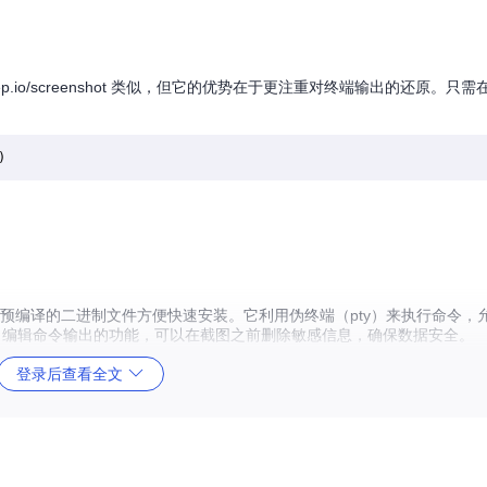
和 codekeep.io/screenshot 类似，但它的优势在于更注重对终端输出的还原
：
ux 平台，通过预编译的二进制文件方便快速安装。它利用伪终端（pty）来执行命令
提供了编辑命令输出的功能，可以在截图之前删除敏感信息，确保数据安全。
序列，但它仍处于持续开发阶段，对于某些复杂的命令或未被解析的序列，可能会
登录后查看全文
，TermShot 是理想的选择。