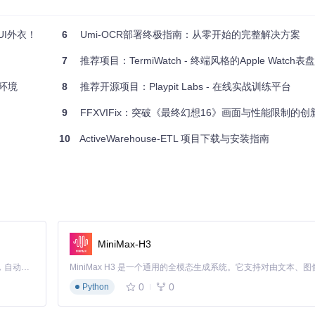
 提供清晰的错误输出截图，可以大大提高解决问题的效率。
可以帮你制作专业美观的截图。
UI外衣！
6
Umi-OCR部署终极指南：从零开始的完整解决方案
7
推荐项目：TermiWatch - 终端风格的Apple Watch表盘
的原始色彩和样式得到完美保留。
化环境
8
推荐开源项目：Playpit Labs - 在线实战训练平台
敏感信息。
9
FFXVIFix：突破《最终幻想16》画面与性能限制的创新方案 - 从卡顿模糊到
现有的工作流程中。
10
ActiveWarehouse-ETL 项目下载与安装指南
获取适合你系统的最新版本，并按照安装指南进行部署。
和专业，不容错过！
MiniMax-H3
Claude Code 的开源替代方案。连接任意大模型，编辑代码，运行命令，自动验证 — 全自动执行。用 Rust 构建，极致性能。 ｜ An open-source alternative to Claude Code. Connect any LLM, edit code, run commands, and verify changes — autonomously. Built in Rust for speed. Get Started
0
0
Python