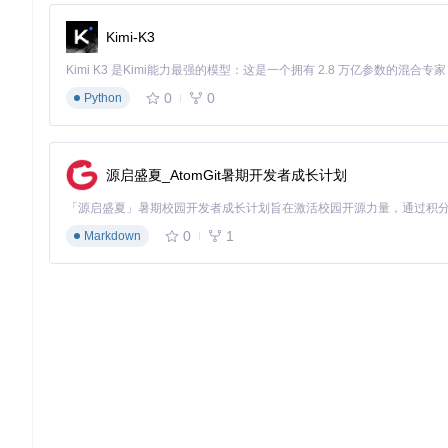
Kimi-K3
0
0
Python
源启盛夏_AtomGit暑期开发者成长计划
0
1
Markdown