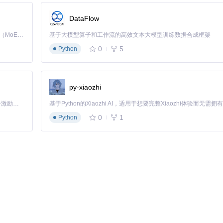
DataFlow
Kimi K3 是Kimi能力最强的模型：这是一个拥有 2.8 万亿参数的混合专家（MoE）模型，具备原生视觉理解能力，并支持 100 万 token 的上下文窗口。
基于大模型算子和工作流的高效文本大模型训练数据合成框架
0
5
Python
py-xiaozhi
「源启盛夏」暑期校园开发者成长计划旨在激活校园开源力量，通过积分激励、认证扶持、资源倾斜等形式，引导高校组织和开发者完成「入驻 — 建项目 — 做贡献 — 获认证 — 得资源」的完整闭环。无论你是想带领社团入驻平台的组织者，还是希望用代码贡献证明自己的开发者，都能在这里找到属于你的成长路径。
0
1
Python