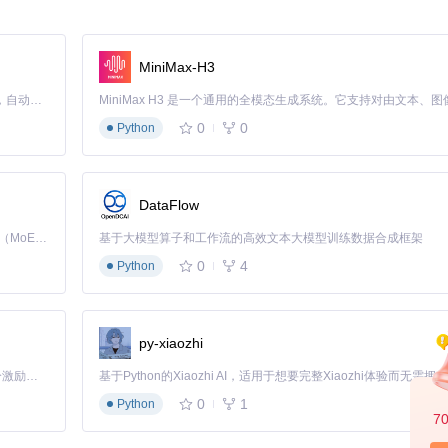
e(
"%H:%M"
)

MiniMax-H3
100
else
None
Claude Code 的开源替代方案。连接任意大模型，编辑代码，运行命令，自动验证 — 全自动执行。用 Rust 构建，极致性能。 ｜ An open-source alternative to Claude Code. Connect any LLM, edit code, run commands, and verify changes — autonomously. Built in Rust for speed. Get Started
0
0
Python
范围限制
DataFlow
Kimi K3 是Kimi能力最强的模型：这是一个拥有 2.8 万亿参数的混合专家（MoE）模型，具备原生视觉理解能力，并支持 100 万 token 的上下文窗口。
基于大模型算子和工作流的高效文本大模型训练数据合成框架
0
4
Python
py-xiaozhi
 
"3%"
, 
"containLabel"
: 
True
},

「源启盛夏」暑期校园开发者成长计划旨在激活校园开源力量，通过积分激励、认证扶持、资源倾斜等形式，引导高校组织和开发者完成「入驻 — 建项目 — 做贡献 — 获认证 — 得资源」的完整闭环。无论你是想带领社团入驻平台的组织者，还是希望用代码贡献证明自己的开发者，都能在这里找到属于你的成长路径。
_data[
"timestamp"
]},

0
1
Python
7
 
"max"
: 
50
},

 
"max"
: 
100
, 
"position"
: 
"right"
}
