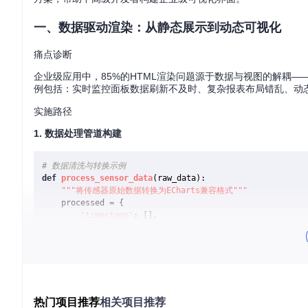
一、数据驱动渲染：从静态展示到动态可视化
痛点诊断
企业级应用中，85%的HTML渲染问题源于数据与视图的解耦
例包括：实时监控面板数据刷新不及时、复杂报表布局错乱、动
实施路径
1. 数据处理管道构建
# 数据清洗与转换示例
def
process_sensor_data
(
raw_data
):

"""将传感器原始数据转换为ECharts兼容格式"""
    processed = {

"timestamp"
: [],

"temperature"
: [],

"humidity"
: []

    }

for
 entry 
in
 raw_data:

# 时间格式标准化
热门项目推荐
相关项目推荐
        processed[
"timestamp"
].append(
