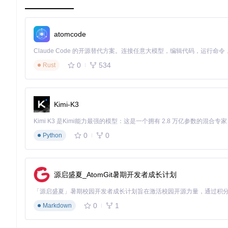
            datetime.fromtimestamp(entry[
"ts"
]).strftim
        )

# 异常值处理
        processed[
"temperature"
].append(

atomcode
round
(entry[
"temp"
], 
2
) 
if
 entry[
"temp"
] < 
        )

        processed[
"humidity"
].append(

0
534
Rust
min
(
max
(entry[
"humid"
], 
0
), 
100
)  
# 湿度值
        )

return
Kimi-K3
2. ECharts配置生成
0
0
Python
def
generate_echarts_config
(
processed_data
):

"""生成双Y轴温度湿度趋势图配置"""
return
 {

"tooltip"
: {
"trigger"
: 
"axis"
},

源启盛夏_AtomGit暑期开发者成长计划
"legend"
: {
"data"
: [
"温度"
, 
"湿度"
]},

"grid"
: {
"left"
: 
"3%"
, 
"right"
: 
"4%"
, 
"bottom"
:
"xAxis"
: {
"type"
: 
"category"
, 
"data"
: processed
0
1
Markdown
"yAxis"
: [

            {
"type"
: 
"value"
, 
"name"
: 
"温度"
, 
"min"
: 
0
,
            {
"type"
: 
"value"
, 
"name"
: 
"湿度"
, 
"min"
: 
0
,