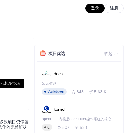
登录
注册
项目优选
收起
docs
下载源代码
暂无描述
843
5.63 K
Markdown
kernel
openEuler内核是openEuler操作系统的核心，既是系统性能与稳定性的基石，也是连接处理器、设备与服务的桥梁。
—多数项目仍停留
优化的完整解决
507
538
C