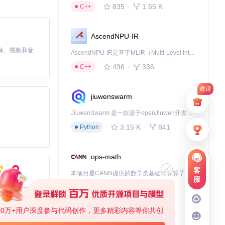
835
1.65 K
C++
AscendNPU-IR
MiniMax H3 是一个通用的全模态生成系统。它支持对由文本、图像、视频和音频组成的多模态上下文进行统一理解，并能生成分辨率高达 2K、时长可达 15 秒的带原生立体声音频的视频。得益于面向任务泛化的系统设计，H3 在预训练阶段就已具备广泛的多模态上下文理解与生成能力，能够出色地执行复杂的多模态指令。
AscendNPU-IR是基于MLIR（Multi-Level Intermediate Representation）构建的，面向昇腾亲和算子编译时使用的中间表示，提供昇腾完备表达能力，通过编译优化提升昇腾AI处理器计算效率，支持通过生态框架使能昇腾AI处理器与深度调优
496
336
C++
邀请
jiuwenswarm
JiuwenSwarm 是一款基于openJiuwen开发的智能AI Agent，它能够将大语言模型的强大能力，通过你日常使用的各类通讯应用，直接延伸至你的指尖。
3.15 K
841
Python
ops-math
客
本项目是CANN提供的数学类基础计算算子库，实现网络在NPU上加速计算。
服
1.24 K
1.36 K
C++
基于Python的Xiaozhi AI，适用于想要完整Xiaozhi体验而无需拥有专用硬件的用户。
00万+用户深度参与代码创作，更多精彩内容等你共创
deveco-code