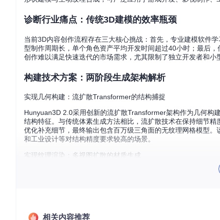
诊断行业痛点：传统3D建模的效率瓶颈
当前3D内容创作流程存在三大核心挑战：首先，专业建模软件学习
型制作周期长，单个角色资产平均开发时间超过40小时；最后，
创作难以满足快速迭代的市场需求，尤其限制了独立开发者和小
构建技术方案：两阶段生成架构解析
实现几何构建：流扩散Transformer的结构捕捉
Hunyuan3D 2.0采用创新的流扩散Transformer架构作
结构特征。与传统体素生成方法相比，流扩散技术在保持细节精度
优化补充细节，最终输出包含百万级三角面的无纹理网格模型。
和工业设计等对结构精度要求较高的场景。
实现纹理渲染：多视图扩散的材质生成
纹理渲染阶段采用多视图扩散技术，为几何模型赋予基于物理的
度、粗糙度等属性的PBR贴图集。与传统纹理生成方法相比，Huny
意力机制优化材质细节，使生成的纹理在不同光照条件下均能呈
工绘制水平，而制作时间从传统流程的8小时缩短至15分钟以内
相关内容推荐