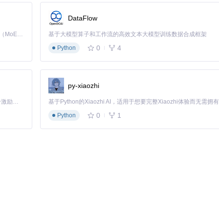
DataFlow
Kimi K3 是Kimi能力最强的模型：这是一个拥有 2.8 万亿参数的混合专家（MoE）模型，具备原生视觉理解能力，并支持 100 万 token 的上下文窗口。
基于大模型算子和工作流的高效文本大模型训练数据合成框架
选型指南如下：
0
4
Python
适用场景
通用3D资产生成
py-xiaozhi
快速原型验证
高精度工业设计
「源启盛夏」暑期校园开发者成长计划旨在激活校园开源力量，通过积分激励、认证扶持、资源倾斜等形式，引导高校组织和开发者完成「入驻 — 建项目 — 做贡献 — 获认证 — 得资源」的完整闭环。无论你是想带领社团入驻平台的组织者，还是希望用代码贡献证明自己的开发者，都能在这里找到属于你的成长路径。
0
1
Python
荐合适版本。用户也可通过编辑
config.json
文件手动指定模型路径：