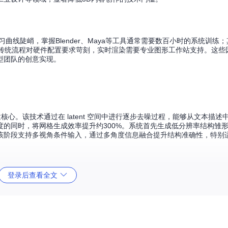
曲线陡峭，掌握Blender、Maya等工具通常需要数百小时的系统训练
传统流程对硬件配置要求苛刻，实时渲染需要专业图形工作站支持。这些
型团队的创意实现。
为几何构建核心。该技术通过在 latent 空间中进行逐步去噪过程，能够从文本描
的同时，将网格生成效率提升约300%。系统首先生成低分辨率结构雏
该阶段支持多视角条件输入，通过多角度信息融合提升结构准确性，特别
登录后查看全文
渲染（PBR）材质。该技术通过模拟真实世界的光影反射规律，生成包含
uan3D 2.0的创新点在于：采用神经辐射场（NeRF）技术构建场景光
现自然效果。测试数据显示，该技术生成的4K分辨率纹理在视觉质量上达
。