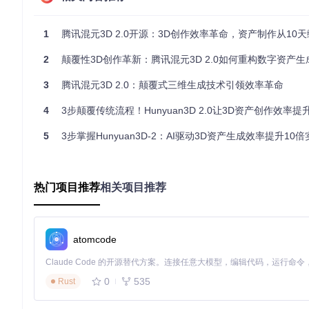
图1：Hunyuan3D 2.0生成的3D模型示例，展示了系统在角
制定实践指南：从环境配置到模型生成
1
腾讯混元3D 2.0开源：3D创作效率革命，资产制作从10天缩
2
颠覆性3D创作革新：腾讯混元3D 2.0如何重构数字资产生
配置运行环境：兼容性与依赖管理
在开始使用Hunyuan3D 2.0前，需确保系统满足以下环境要求：64位Li
3
腾讯混元3D 2.0：颠覆式三维生成技术引领效率革命
及8GB显存（推荐RTX 3090及以上配置）。环境部署步骤如下
4
3步颠覆传统流程！Hunyuan3D 2.0让3D资产创作效率提
# 克隆项目仓库
5
3步掌握Hunyuan3D-2：AI驱动3D资产生成效率提升10
git 
clone
 https://gitcode.com/tencent_hunyuan/Hunyuan3D-
# 进入项目目录
cd
 Hunyuan3D-2

热门项目推荐
相关项目推荐
# 创建并激活虚拟环境
source
 venv/bin/activate  
# Linux/MacOS
atomcode
# venv\Scripts\activate  # Windows系统
# 安装依赖包
0
535
Rust
注意：若出现依赖冲突，建议使用conda创建独立环境。对于