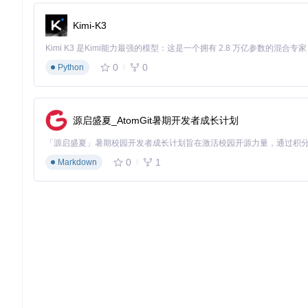
间。
Kimi-K3
选择模型版本：技术选型与硬件适配
Hunyuan3D 2.0提供多个模型版本以适应不同应用场景，技术
0
0
Python
模型版本
核心特性
硬件要求
基础版
平衡质量与效率，支持单视图输入
8GB显存
源启盛夏_AtomGit暑期开发者成长计划
极速版
分步蒸馏技术，速度提升60%
12GB显存
多视角版
强化多角度条件控制
16GB显存
0
1
Markdown
模型下载采用自动检测机制，首次运行时系统会根据硬件配置推
{
"model"
:
{
"type"
:
"turbo"
,
// 可选: base, turbo, multi-view
"path"
:
"./hunyuan3d-dit-v2-0-fast"
}
}
执行生成流程：参数配置与优化策略
基础生成流程包含三个关键步骤：