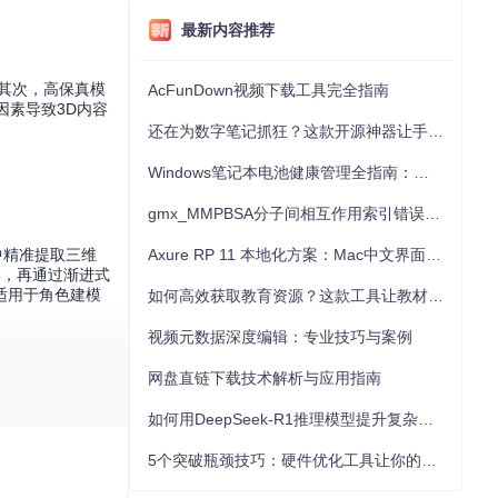
最新内容推荐
；其次，高保真模
AcFunDown视频下载工具完全指南
因素导致3D内容
还在为数字笔记抓狂？这款开源神器让手写批注效率提升300%
Windows笔记本电池健康管理全指南：从根源解决电池损耗问题
gmx_MMPBSA分子间相互作用索引错误的深度诊断与解决
述中精准提取三维
Axure RP 11 本地化方案：Mac中文界面优化与原型设计工具汉化全指南
形，再通过渐进式
适用于角色建模
如何高效获取教育资源？这款工具让教材下载效率提升80%
视频元数据深度编辑：专业技巧与案例
网盘直链下载技术解析与应用指南
漫反射、金属
照模型，结合注
如何用DeepSeek-R1推理模型提升复杂任务解决能力：完整指南
到专业美术师手
5个突破瓶颈技巧：硬件优化工具让你的电脑性能提升30%