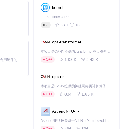
kernel
deepin linux kernel
33
16
C
ops-transformer
本项目是CANN提供的transformer类大模型算子库，实现网络在NPU上加速计算。
1.03 K
2.42 K
C++
基于Python的Xiaozhi AI，适用于想要完整Xiaozhi体验而无需拥有专用硬件的用户。
ops-nn
本项目是CANN提供的神经网络类计算算子库，实现网络在NPU上加速计算。
834
1.65 K
C++
AscendNPU-IR
AscendNPU-IR是基于MLIR（Multi-Level Intermediate Representation）构建的，面向昇腾亲和算子编译时使用的中间表示，提供昇腾完备表达能力，通过编译优化提升昇腾AI处理器计算效率，支持通过生态框架使能昇腾AI处理器与深度调优
496
336
C++