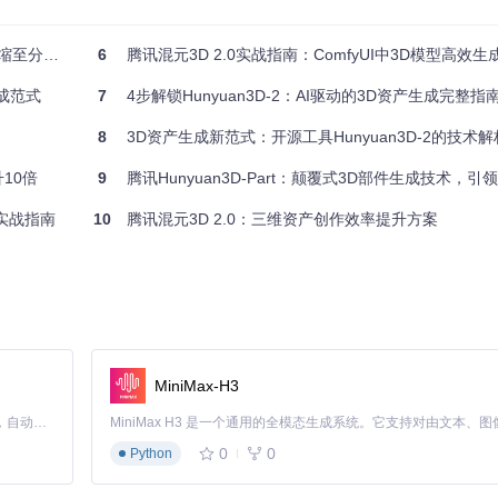
色建模方面的细节表现能力
至分钟级
6
腾讯混元3D 2.0实战指南：ComfyUI中3D模型高效
成范式
7
4步解锁Hunyuan3D-2：AI驱动的3D资产生成完整指
nux操作系统（推荐Ubuntu 20.04+）、Python 3.8-3.10环境、
8
3D资产生成新范式：开源工具Hunyuan3D-2的技术
：
升10倍
9
腾讯Hunyuan3D-Part：颠覆式3D部件生成技术，引领
倍实战指南
10
腾讯混元3D 2.0：三维资产创作效率提升方案
2

MiniMax-H3
Claude Code 的开源替代方案。连接任意大模型，编辑代码，运行命令，自动验证 — 全自动执行。用 Rust 构建，极致性能。 ｜ An open-source alternative to Claude Code. Connect any LLM, edit code, run commands, and verify changes — autonomously. Built in Rust for speed. Get Started
0
0
Python
显存不足的用户，可通过设置
--lowvram
参数启用低内存模式，但会增加约