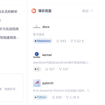
项目优选
收起
生成全流程解析
南
docs
至少16GB系统内存
解析与实战指南
暂无描述
智能建模新范式
843
5.62 K
Markdown
kernel
openEuler内核是openEuler操作系统的核心，既是系统性能与稳定性的基石，也是连接处理器、设备与服务的桥梁。
507
537
C
pytorch
MiniMax H3 是一个通用的全模态生成系统。它支持对由文本、图像、视频和音频组成的多模态上下文进行统一理解，并能生成分辨率高达 2K、时长可达 15 秒的带原生立体声音频的视频。得益于面向任务泛化的系统设计，H3 在预训练阶段就已具备广泛的多模态上下文理解与生成能力，能够出色地执行复杂的多模态指令。
作为 Ascend for PyTorch 社区的核心组件，TorchNPU 是昇腾专为 PyTorch 打造的深度学习适配插件，使 PyTorch 框架能够直接调用昇腾 NPU，为开发者提供昇腾 AI 处理器的超强算力。
830
1.26 K
Python
20%的生成时