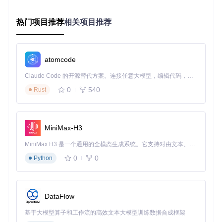
实施指南：三步完成高速下载配置
热门项目推荐
相关项目推荐
准备工作：环境与版本确认
确保系统满足以下条件：
macOS 10.12及以上版本
atomcode
百度网盘客户端2.2.2版本（可从官方历史版本库获取）
Claude Code 的开源替代方案。连接任意大模型，编辑代码，运行命令，自动验证 — 全自动执行。用 Rust 构建，极致性能。 ｜ An open-source alternative to Claude Code. Connect any LLM, edit code, run commands, and verify changes — autonomously. Built in Rust for speed. Get Started
网络环境稳定（建议宽带带宽≥50Mbps）
快速部署：自动化安装流程
0
540
Rust
打开终端应用，依次执行以下命令：
git 
clone
MiniMax-H3
cd
chmod
MiniMax H3 是一个通用的全模态生成系统。它支持对由文本、图像、视频和音频组成的多模态上下文进行统一理解，并能生成分辨率高达 2K、时长可达 15 秒的带原生立体声音频的视频。得益于面向任务泛化的系统设计，H3 在预训练阶段就已具备广泛的多模态上下文理解与生成能力，能够出色地执行复杂的多模态指令。
sudo
0
0
Python
脚本将自动完成插件注入、权限配置和应用重启，全过程约30
秒。安装完成后百度网盘会自动重启，左上角用户标识将显示
为SVIP状态。
DataFlow
手动验证：功能激活确认
基于大模型算子和工作流的高效文本大模型训练数据合成框架
重启百度网盘后，检查用户头像旁是否显示红色SVIP标识