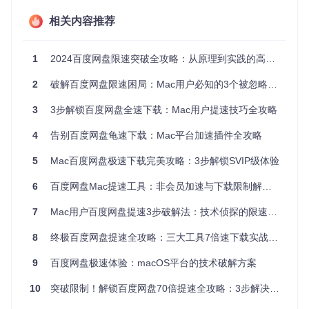
加速方
度
操作难
技术原理
稳定性
成本
案
提
度
相关内容推荐
升
1
1
2024百度网盘限速突破全攻略：从原理到实践的高效提速方案
服务器端
低（付
0-
398元/
官方S
优先级提
5
费即
高
年
VIP
2
破解百度网盘限速困局：Mac用户必知的3个被忽略的技术细节
0
升
可）
倍
3
3步解锁百度网盘全速下载：Mac用户提速技巧全攻略
中（依
5-
第三方
解析直链
中（需
免费/
赖接口
3
下载工
+ P2P加
配置账
部分功
4
告别百度网盘龟速下载：Mac平台加速插件全攻略
0
稳定
具
速
号）
能收费
倍
性）
5
Mac百度网盘极速下载完美攻略：3步解锁SVIP级体验
5
中（仅
低（脚
0-
6
百度网盘Mac提速工具：非会员加速与下载限制解除全攻略
本插件
客户端功
支持特
7
本自动
免费
方案
能增强
定版
0
部署）
7
Mac用户百度网盘提速3步破解法：技术侦探的限速防火墙突破指南
本）
倍
8
终极百度网盘提速全攻略：三大工具7倍速下载实战指南
3
利用Win
高（需
虚拟机
0-
dows版
5
维护双
低
免费
Windo
9
百度网盘极速体验：macOS平台的技术破解方案
0
ws环境
破解工具
系统）
倍
10
突破限制！解锁百度网盘70倍提速全攻略：3步解决Mac用户下载痛点