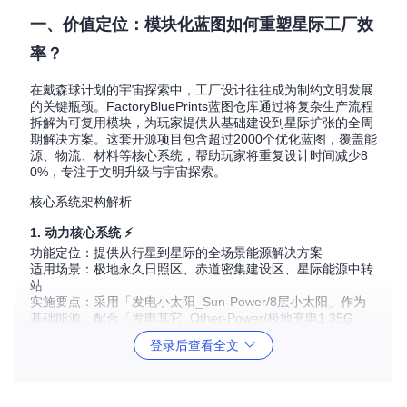
一、价值定位：模块化蓝图如何重塑星际工厂效
率？
在戴森球计划的宇宙探索中，工厂设计往往成为制约文明发展
的关键瓶颈。FactoryBluePrints蓝图仓库通过将复杂生产流程
拆解为可复用模块，为玩家提供从基础建设到星际扩张的全周
期解决方案。这套开源项目包含超过2000个优化蓝图，覆盖能
源、物流、材料等核心系统，帮助玩家将重复设计时间减少8
0%，专注于文明升级与宇宙探索。
核心系统架构解析
1. 动力核心系统 ⚡
功能定位：提供从行星到星际的全场景能源解决方案
适用场景：极地永久日照区、赤道密集建设区、星际能源中转
站
实施要点：采用「发电小太阳_Sun-Power/8层小太阳」作为
基础能源，配合「发电其它_Other-Power/极地充电1.35G
W」实现电力调峰，确保生产系统持续稳定运行。
登录后查看全文
2. 物资流转网络 🚢
功能定位：构建星球内与跨星球的物资运输体系
适用场景：单星球生产闭环、多星球资源调配、星际物流枢纽