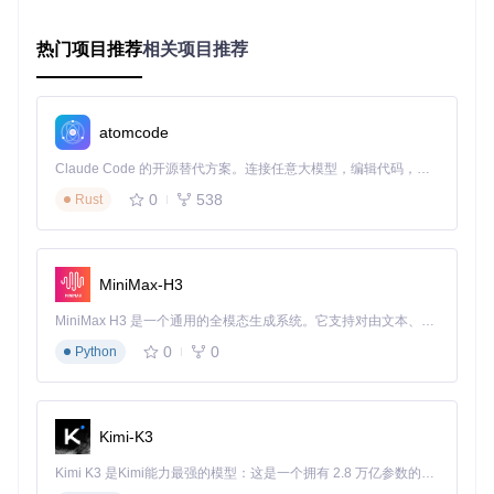
案，配合「锅盖_RR/5836全球锅」实现能量高效收集。
热门项目推荐
相关项目推荐
二、能力成长：如何从工厂新手蜕变为星际工程
师？
atomcode
每个玩家都需要经历从手动操作到自动化生产的能力跃迁。Fa
ctoryBluePrints通过四阶段进阶路径，帮助玩家逐步掌握模块
Claude Code 的开源替代方案。连接任意大模型，编辑代码，运行命令，自动验证 — 全自动执行。用 Rust 构建，极致性能。 ｜ An open-source alternative to Claude Code. Connect any LLM, edit code, run commands, and verify changes — autonomously. Built in Rust for speed. Get Started
化工厂构建精髓，实现从单一星球到跨星系文明的进化。
0
538
Rust
新手阶段：蓝图体系入门
准备工作
MiniMax-H3
克隆蓝图仓库到本地终端：
MiniMax H3 是一个通用的全模态生成系统。它支持对由文本、图像、视频和音频组成的多模态上下文进行统一理解，并能生成分辨率高达 2K、时长可达 15 秒的带原生立体声音频的视频。得益于面向任务泛化的系统设计，H3 在预训练阶段就已具备广泛的多模态上下文理解与生成能力，能够出色地执行复杂的多模态指令。
git 
clone
0
0
Python
阅读根目录下的
_intro_
文件，了解蓝图分类逻辑
熟悉「建筑超市_Supermarket」基础建筑蓝图
核心实施
Kimi-K3
部署「建筑超市_Supermarket/初期建筑超市」建立基础
Kimi K3 是Kimi能力最强的模型：这是一个拥有 2.8 万亿参数的混合专家（MoE）模型，具备原生视觉理解能力，并支持 100 万 token 的上下文窗口。
建材生产