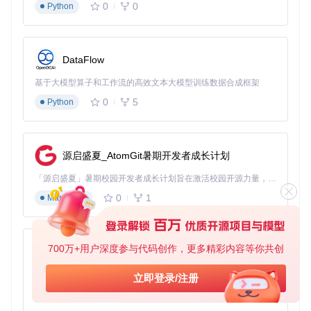
构建「发电小太阳_Sun-Power/3层小太阳」确保能源供应
0
0
Python
配置「物流塔_ILS-PLS/8G充电物流塔」实现初步物资转
运
验证方法
DataFlow
检查基础材料（铁块、铜块、齿轮）产能是否达到每分钟30
基于大模型算子和工作流的高效文本大模型训练数据合成框架
0单位
0
5
Python
确认电力系统在满负荷时保持稳定输出
物流塔库存维持在安全阈值（50%-80%容量）
熟手阶段：自动化生产网络
源启盛夏_AtomGit暑期开发者成长计划
准备工作
「源启盛夏」暑期校园开发者成长计划旨在激活校园开源力量，通过积分激励、认证扶持、资源倾斜等形式，引导高校组织和开发者完成「入驻 — 建项目 — 做贡献 — 获认证 — 得资源」的完整闭环。无论你是想带领社团入驻平台的组织者，还是希望用代码贡献证明自己的开发者，都能在这里找到属于你的成长路径。
升级物流塔至「物流塔_ILS-PLS/32G充电物流塔」
研究增产剂相关科技，解锁喷涂机
0
1
Markdown
准备足够的珍奇资源（刺笋、光栅石等）
核心实施
700万+用户深度参与代码创作，更多精彩内容等你共创
py-xiaozhi
部署「增产剂_Proliferator/1800增产剂（全珍奇）小塔版
本」
基于Python的Xiaozhi AI，适用于想要完整Xiaozhi体验而无需拥有专用硬件的用户。
立即登录/注册
构建「基础材料_Basic-Materials/电路板」和「基础材料_
0
1
Python
Basic-Materials/处理器」生产线