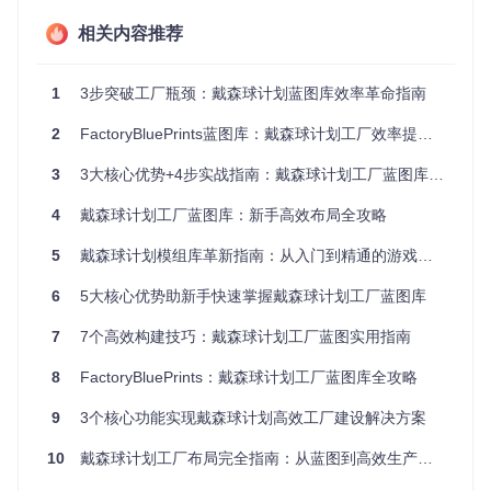
实施要点：基础阶段部署「物流塔_ILS-PLS/32G充电物流
塔」，后期升级为「物流塔_ILS-PLS/128G吃电塔」，结合
相关内容推荐
「大塔中转_ILS-Transport/矿星转运物流塔」实现星际资源最
优分配。
1
3步突破工厂瓶颈：戴森球计划蓝图库效率革命指南
3. 智能生产单元 🔧
功能定位：实现从原材料到高级组件的自动化生产
2
FactoryBluePrints蓝图库：戴森球计划工厂效率提升全景指南
适用场景：基础材料加工、精密组件制造、量子化工生产
实施要点：通过「基础材料_Basic-Materials/铁块、齿轮、钢
3
3大核心优势+4步实战指南：戴森球计划工厂蓝图库让你轻松构建星际工厂
材」建立初级生产链，逐步引入「分布式_Distributed/[TTenY
X]全物品非混带一塔一物」实现专业化分工。
4
戴森球计划工厂蓝图库：新手高效布局全攻略
4. 效能倍增系统 📈
5
戴森球计划模组库革新指南：从入门到精通的游戏体验提升之路
功能定位：通过增产技术提升全流程生产效率
适用场景：高价值产品生产、稀有资源加工、产能瓶颈突破
6
5大核心优势助新手快速掌握戴森球计划工厂蓝图库
实施要点：初期部署「增产剂_Proliferator/1800增产剂（全珍
奇）小塔版本」，后期升级为「增产剂_Proliferator/337.5k整
7
7个高效构建技巧：戴森球计划工厂蓝图实用指南
合包」，配合「基础材料_Basic-Materials/卡晶单塔1620」实
现产能指数级提升。
8
FactoryBluePrints：戴森球计划工厂蓝图库全攻略
5. 戴森球工程套件 🌌
9
3个核心功能实现戴森球计划高效工厂建设解决方案
功能定位：构建从太阳帆生产到能量收集的完整戴森球体系
适用场景：恒星能源开发、戴森球建设、星际能量传输
10
戴森球计划工厂布局完全指南：从蓝图到高效生产的模块化解决方案
实施要点：采用「太阳帆生产_Sail-Factory/72K太阳帆」与
「戴森球建造_Dyson-Sphere-Builder/赤道弹射器」组合方