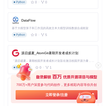
0
0
Python
防御蒸馏
：通过训练一个"学生"模型来模仿"教师"模型在不
同温度下的输出，增强模型对输入扰动的稳定性。该方法在
保持模型性能的同时提供了较好的防御效果。
DataFlow
实现跨框架兼容设计
基于大模型算子和工作流的高效文本大模型训练数据合成框架
CleverHans的架构设计支持多种深度学习框架，包括TensorFl
ow、PyTorch和JAX等。这种跨框架兼容性不仅扩大了库的适
0
5
Python
用范围，也为不同框架间的对抗性技术比较提供了可能。通过
统一的接口设计，研究人员可以方便地在不同框架中实现相同
的攻击和防御策略。
源启盛夏_AtomGit暑期开发者成长计划
实践小贴士
：在选择防御策略时，需权衡模型性能、计算成本
和防御效果。对于资源受限的应用场景，输入变换可能是更实
「源启盛夏」暑期校园开发者成长计划旨在激活校园开源力量，通过积分激励、认证扶持、资源倾斜等形式，引导高校组织和开发者完成「入驻 — 建项目 — 做贡献 — 获认证 — 得资源」的完整闭环。无论你是想带领社团入驻平台的组织者，还是希望用代码贡献证明自己的开发者，都能在这里找到属于你的成长路径。
际的选择；而对于安全要求极高的系统，建议采用对抗训练等
0
1
更彻底的防御方法。
Markdown
提供全面实践指南
700万+用户深度参与代码创作，更多精彩内容等你共创
py-xiaozhi
环境配置与基础使用
基于Python的Xiaozhi AI，适用于想要完整Xiaozhi体验而无需拥有专用硬件的用户。
开始使用CleverHans需要先进行环境配置。推荐使用Python
立即登录/注册
3.7及以上版本，并通过以下命令克隆仓库：
0
1
Python