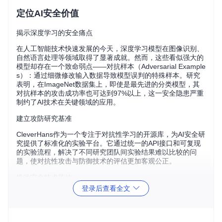
定位AI安全价值
揭示深度学习的安全痛点
在人工智能技术快速发展的今天，深度学习模型在图像识别、
自然语言处理等领域取得了显著成就。然而，这些看似强大的
模型却存在一个致命弱点——对抗样本（Adversarial Example
s）：通过细微修改输入数据导致模型误判的特殊样本。研究
表明，在ImageNet数据集上，即使是最先进的分类模型，其
对抗样本的攻击成功率也可达到97%以上，这一安全隐患严重
制约了AI技术在关键领域的应用。
建立攻防研究基准
CleverHans作为一个专注于对抗性学习的开源库，为AI安全研
究提供了标准化的实验平台。它通过统一的API接口和可复现
的实验流程，解决了不同研究团队间实验结果难以比较的问
题，使对抗性攻击与防御技术的评估更加客观公正。
推动安全技术落地
登录后查看全文
该项目不仅服务于学术研究，更致力于将前沿的对抗性防御技
术转化为实际应用。通过提供易于集成的代码模块，CleverHa
ns帮助企业和开发者在产品部署前全面测试模型的安全性，有
效降低AI系统被攻击的风险。