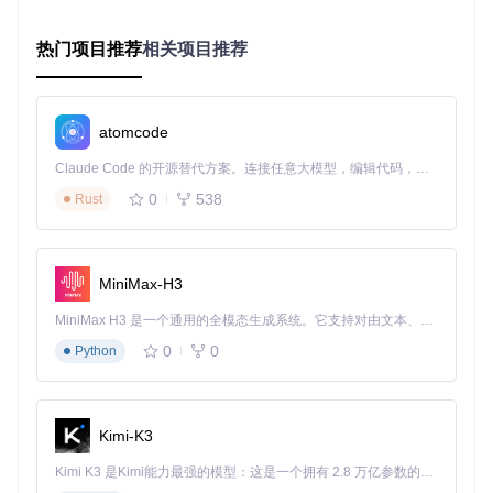
黑
仅能获取模型
边界攻击（Bo
盒
通过边界探索寻
热门项目推荐
相关项目推荐
输入输出的场
undary Attac
攻
找对抗样本
k）
景
击
黑
atomcode
盒
ZOO（零阶优
通过函数近似模
无模型内部信
攻
化）
拟梯度信息
息的场景
Claude Code 的开源替代方案。连接任意大模型，编辑代码，运行命令，自动验证 — 全自动执行。用 Rust 构建，极致性能。 ｜ An open-source alternative to Claude Code. Connect any LLM, edit code, run commands, and verify changes — autonomously. Built in Rust for speed. Get Started
击
0
538
Rust
这些攻击方法基于不同的理论基础，为评估模型安全性提供了
多维度的测试手段。
打造多层次防御策略
MiniMax-H3
面对多样化的攻击方法，CleverHans提供了多种防御机制：
MiniMax H3 是一个通用的全模态生成系统。它支持对由文本、图像、视频和音频组成的多模态上下文进行统一理解，并能生成分辨率高达 2K、时长可达 15 秒的带原生立体声音频的视频。得益于面向任务泛化的系统设计，H3 在预训练阶段就已具备广泛的多模态上下文理解与生成能力，能够出色地执行复杂的多模态指令。
对抗训练
：通过在训练过程中引入对抗样本来增强模型的鲁
0
0
Python
棒性。实验数据显示，采用PGD对抗训练的模型在CIFAR-1
0数据集上，对抗样本的准确率可提升30%以上。
输入变换
：包括随机裁剪、缩放和噪声添加等预处理方法，
Kimi-K3
破坏对抗样本的特定模式。这种方法计算成本低，但可能对
Kimi K3 是Kimi能力最强的模型：这是一个拥有 2.8 万亿参数的混合专家（MoE）模型，具备原生视觉理解能力，并支持 100 万 token 的上下文窗口。
模型正常性能产生一定影响。