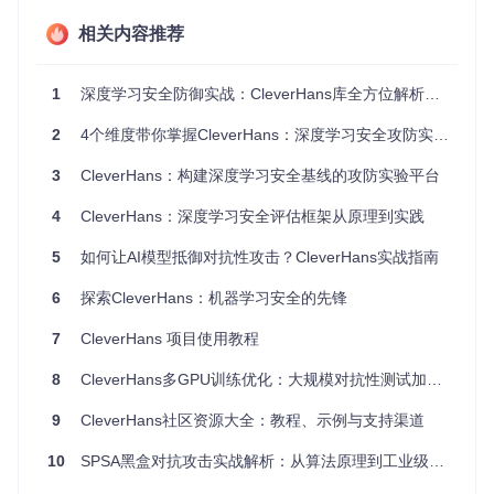
实践小贴士
相关内容推荐
：在评估模型安全性时，建议同时使用白盒和黑盒
攻击方法进行测试，以全面了解模型在不同攻击场景下的表
现。
1
深度学习安全防御实战：CleverHans库全方位解析与应用指南
解析核心技术能力
2
4个维度带你掌握CleverHans：深度学习安全攻防实战指南
构建多样化攻击体系
3
CleverHans：构建深度学习安全基线的攻防实验平台
CleverHans提供了全面的攻击方法集合，可分为三大类别：
4
CleverHans：深度学习安全评估框架从原理到实践
攻
5
如何让AI模型抵御对抗性攻击？CleverHans实战指南
击
代表方法
核心原理
适用场景
类
6
探索CleverHans：机器学习安全的先锋
型
白
7
CleverHans 项目使用教程
利用损失函数梯
盒
FGSM（快速
模型内部结构
度方向生成对抗
攻
梯度符号法）
已知的场景
8
CleverHans多GPU训练优化：大规模对抗性测试加速方案
样本
击
9
CleverHans社区资源大全：教程、示例与支持渠道
白
多步迭代优化的
盒
PGD（投影梯
需要高成功率
对抗样本生成方
10
SPSA黑盒对抗攻击实战解析：从算法原理到工业级应用
攻
度下降）
攻击的场景
法
击