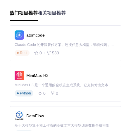
组件连接系统2.0：突破连接限制
热门项目推荐
相关项目推荐
问题发现
：传统设计工具要求精确点击元件中心点才能建立连
接，在高密度布局中常导致操作失误，尤其对触控设备用户不
友好。
解决方案
：引入"区域连接"技术，对两类关键组件进行优化：
atomcode
1/4英寸音频插孔：将连接区域扩展至整个接线片表面
Claude Code 的开源替代方案。连接任意大模型，编辑代码，运行命令，自动验证 — 全自动执行。用 Rust 构建，极致性能。 ｜ An open-source alternative to Claude Code. Connect any LLM, edit code, run commands, and verify changes — autonomously. Built in Rust for speed. Get Started
面板电位器：实现360°全周可连接区域，并支持滑动调节
0
539
Rust
实际效果
：用户连接操作效率提升40%，误触率下降65%。在
面包板原型设计场景中，工程师可快速完成复杂的接线布局，
无需反复校准点击位置。
MiniMax-H3
使用价值：从设计到验证的全流程优化
MiniMax H3 是一个通用的全模态生成系统。它支持对由文本、图像、视频和音频组成的多模态上下文进行统一理解，并能生成分辨率高达 2K、时长可达 15 秒的带原生立体声音频的视频。得益于面向任务泛化的系统设计，H3 在预训练阶段就已具备广泛的多模态上下文理解与生成能力，能够出色地执行复杂的多模态指令。
0
0
Python
电路分析能力跃升
v5.4.0将开关组合分析能力从之前的64种提升至256种，支持
更复杂的时序逻辑验证。这一改进使工具能够处理：
DataFlow
多通道信号切换系统
基于大模型算子和工作流的高效文本大模型训练数据合成框架
复杂状态机控制电路