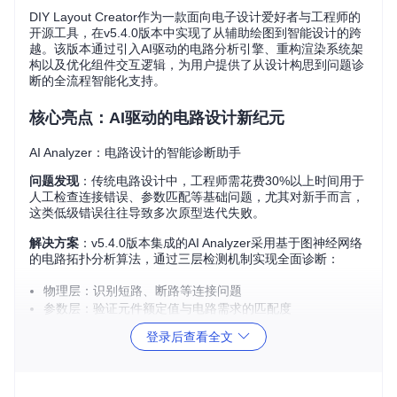
DIY Layout Creator作为一款面向电子设计爱好者与工程师的
开源工具，在v5.4.0版本中实现了从辅助绘图到智能设计的跨
越。该版本通过引入AI驱动的电路分析引擎、重构渲染系统架
构以及优化组件交互逻辑，为用户提供了从设计构思到问题诊
断的全流程智能化支持。
核心亮点：AI驱动的电路设计新纪元
AI Analyzer：电路设计的智能诊断助手
问题发现
：传统电路设计中，工程师需花费30%以上时间用于
人工检查连接错误、参数匹配等基础问题，尤其对新手而言，
这类低级错误往往导致多次原型迭代失败。
解决方案
：v5.4.0版本集成的AI Analyzer采用基于图神经网络
的电路拓扑分析算法，通过三层检测机制实现全面诊断：
物理层：识别短路、断路等连接问题
参数层：验证元件额定值与电路需求的匹配度
功能层：评估信号路径完整性与电源分配合理性
登录后查看全文
实际效果
：在包含500+元件的复杂电路测试中，AI Analyzer
平均可识别92%的潜在问题，将设计验证时间缩短65%。对于
典型的音频放大电路设计，系统能自动检测出电容选型错误、