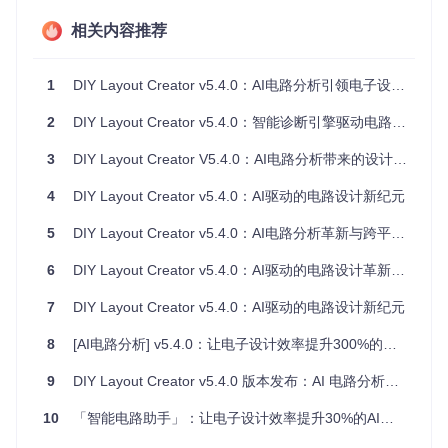
接地环路等专业级问题，并提供符合行业标准的改进建议。
相关内容推荐
图1：AI Analyzer正在分析DynaComp压缩器电路，红色标记
显示检测到的接地环路问题
1
DIY Layout Creator v5.4.0：AI电路分析引领电子设计新范式
技术突破：性能与交互的双重进化
2
DIY Layout Creator v5.4.0：智能诊断引擎驱动电路设计新范式
渲染引擎重构：流畅处理大规模电路
3
DIY Layout Creator V5.4.0：AI电路分析带来的设计效率革命
问题发现
：当电路元件数量超过300个时，旧版本存在明显的
4
DIY Layout Creator v5.4.0：AI驱动的电路设计新纪元
卡顿现象，缩放操作延迟可达200ms以上，影响设计流畅性。
5
DIY Layout Creator v5.4.0：AI电路分析革新与跨平台性能升级
解决方案
：采用分层渲染架构，实现三大优化：
6
DIY Layout Creator v5.4.0：AI驱动的电路设计革新与性能突破
视口外元件自动降级渲染
矢量图形缓存机制减少重复绘制
7
DIY Layout Creator v5.4.0：AI驱动的电路设计新纪元
多线程并行处理元件状态更新
8
[AI电路分析] v5.4.0：让电子设计效率提升300%的开源工具革新
实际效果
：在包含1000个元件的测试电路中，实现以下性能提
升：
9
DIY Layout Creator v5.4.0 版本发布：AI 电路分析与性能优化
画布平移帧率提升至60fps（原为22fps）
10
「智能电路助手」：让电子设计效率提升30%的AI新特性
缩放操作响应时间缩短至30ms（原为210ms）
大型文件加载速度提升70%（从12秒降至3.6秒）